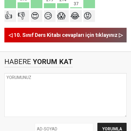
37
👍
👎
😍
😥
😱
😂
😡
◁ 10. Sınıf Ders Kitabı cevapları için tıklayınız ▷
HABERE
YORUM KAT