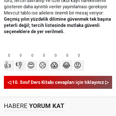
türü, tercih davranışı ve özel okul kayıt hareketlerini
gösteren daha ayrıntılı veriler yayımlaması gerekiyor.
Mevcut tablo ise ailelere önemli bir mesaj veriyor:
Geçmiş yılın yüzdelik dilimine güvenmek tek başına
yeterli değil; tercih listesinde mutlaka güvenli
seçeneklere de yer verilmeli.
0
0
0
0
0
0
0
👍
👎
😍
😥
😱
😂
😡
◁ 10. Sınıf Ders Kitabı cevapları için tıklayınız ▷
HABERE
YORUM KAT