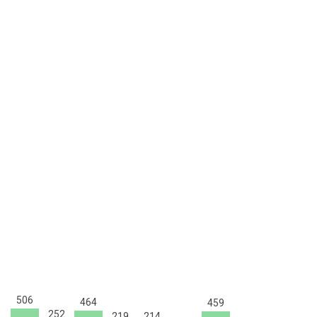
506
464
459
252
219
214