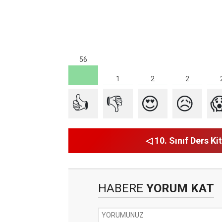
56
2
2
1
👍
👎
😍
😥

◁ 10. Sınıf Ders Kit
HABERE
YORUM KAT