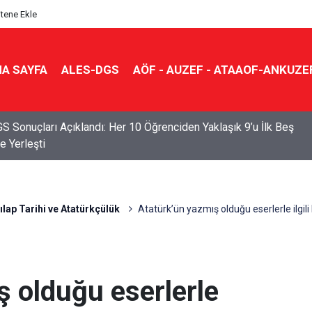
itene Ekle
A SAYFA
ALES-DGS
AÖF - AUZEF - ATAAOF-ANKUZE
S Sonuçları Açıklandı: Her 10 Öğrenciden Yaklaşık 9’u İlk Beş
e Yerleşti
ılap Tarihi ve Atatürkçülük
Atatürk’ün yazmış olduğu eserlerle ilgili
ş olduğu eserlerle