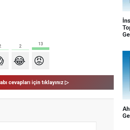
İn
To
Ge
13
2
2

😂
😡
abı cevapları için tıklayınız ▷
Ah
Ge