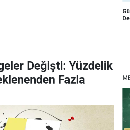
Gü
De
eler Değişti: Yüzdelik
eklenenden Fazla
M