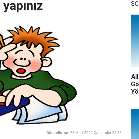
a yapınız
SO
Ail
Gö
Yö
Güncelleme:
23 Mart 2022 Çarşamba 22:36