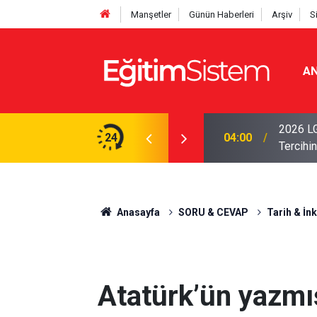
Manşetler
Günün Haberleri
Arşiv
S
AN
i Açıklandı: Sınavla Alan Liseler Yüzde 95,76
2026 LG
24
04:00
Tercihin
Anasayfa
SORU & CEVAP
Tarih & İnk
Atatürk’ün yazmı