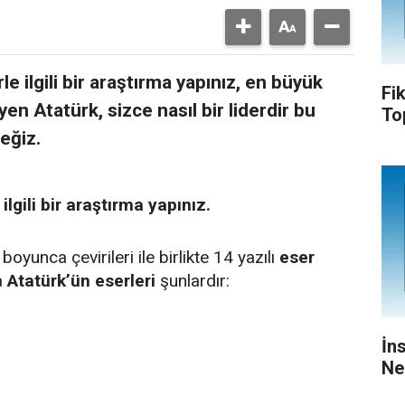
e ilgili bir araştırma yapınız, en büyük
Fi
en Atatürk, sizce nasıl bir liderdir bu
To
eğiz.
lgili bir araştırma yapınız.
oyunca çevirileri ile birlikte 14 yazılı
eser
a
Atatürk’ün eserleri
şunlardır:
İn
Ne