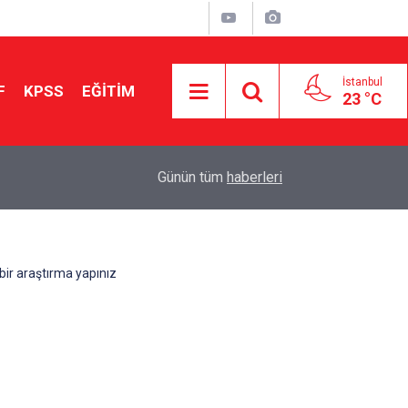
İstanbul
F
KPSS
EĞİTİM
23 °C
Aileniz Sizi İlgi ve Yeteneklerinize Göre Hangi E
01:00
Günün tüm
haberleri
Yönlendiriyor?
 bir araştırma yapınız