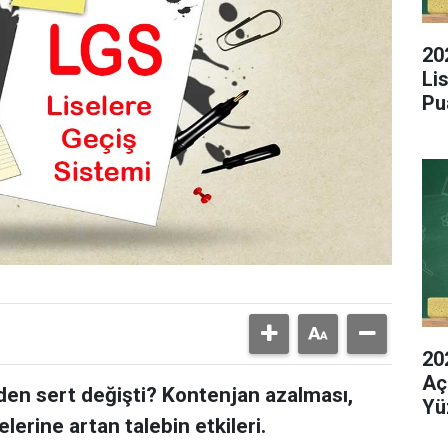
20
Li
Pu
20
Aç
den sert değişti? Kontenjan azalması,
Yü
elerine artan talebin etkileri.