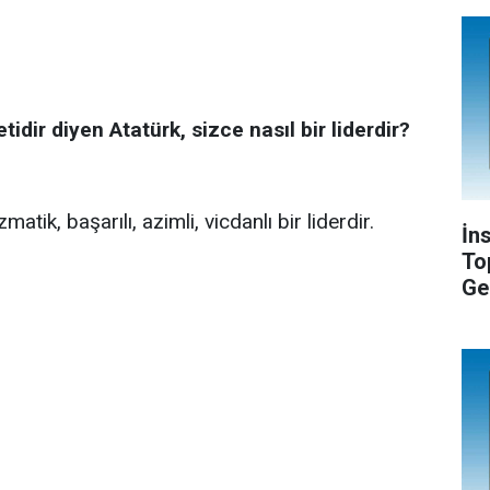
dir diyen Atatürk, sizce nasıl bir liderdir?
izmatik, başarılı, azimli, vicdanlı bir liderdir.
İn
To
Ge