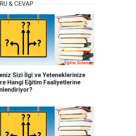
RU & CEVAP
eniz Sizi İlgi ve Yeteneklerinize
re Hangi Eğitim Faaliyetlerine
nlendiriyor?