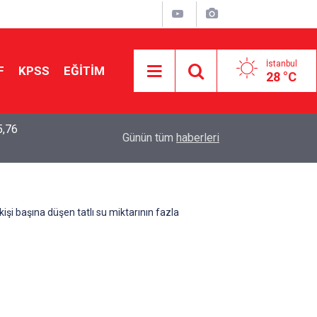
İstanbul
F
KPSS
EĞİTİM
28 °C
5,76
2026 LGS Sonuçları Açıklandı: Her 10 Öğrenciden
04:00
Günün tüm
haberleri
Tercihine Yerleşti
şi başına düşen tatlı su miktarının fazla