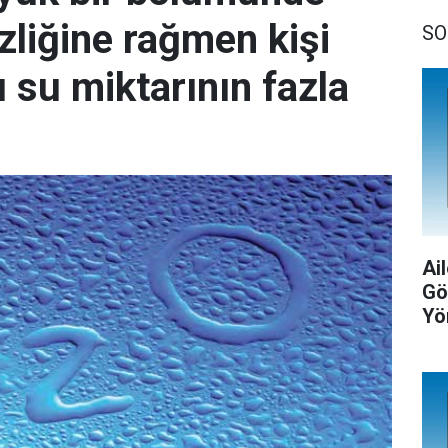
izliğine rağmen kişi
SO
ı su miktarının fazla
Ail
Gö
Yö