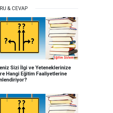
RU & CEVAP
eniz Sizi İlgi ve Yeteneklerinize
re Hangi Eğitim Faaliyetlerine
nlendiriyor?