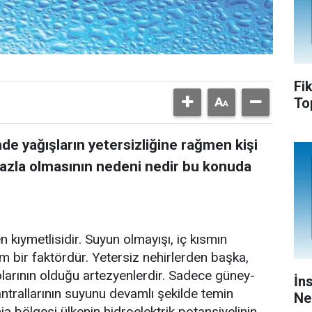
Fi
To
de yağışların yetersizliğine rağmen kişi
 fazla olmasının nedeni nedir bu konuda
en kıymetlisidir. Suyun olmayışı, iç kısmın
 bir faktördür. Yetersiz nehirlerden başka,
larının olduğu artezyenlerdir. Sadece güney-
İn
antrallarının suyunu devamlı şekilde temin
Ne
a bölgesi ülkenin hidroelektrik potansiyelinin