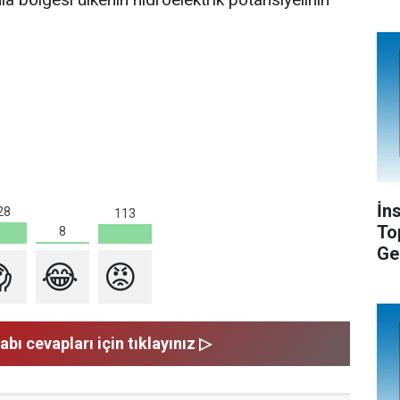
İn
28
113
To
8
Ge

😂
😡
abı cevapları için tıklayınız ▷