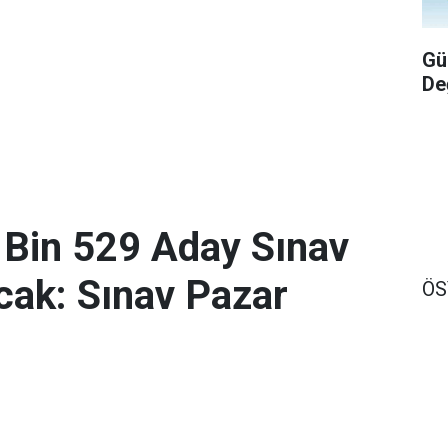
Gü
De
 Bin 529 Aday Sınav
ak: Sınav Pazar
Ö