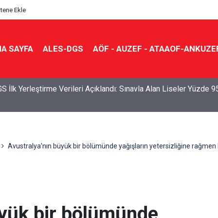
itene Ekle
A SAYFA
ALES-DGS
AÖF - AUZEF - ATAAOF-ANKUZE
S İlk Yerleştirme Verileri Açıklandı: Sınavla Alan Liseler Yüzde 9
Avustralya'nın büyük bir bölümünde yağışların yetersizliğine rağmen ki
üyük bir bölümünde