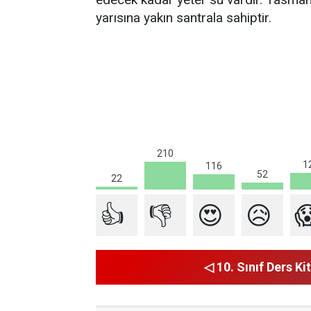
yarısına yakın santrala sahiptir.
210
1
116
52
22
👍
👎
😍
😥

◁ 10. Sınıf Ders Kit