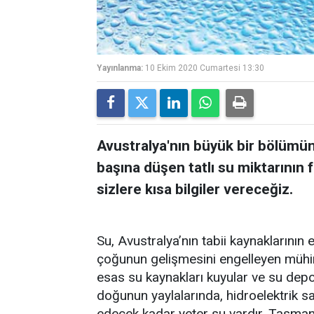
Yayınlanma:
10 Ekim 2020 Cumartesi 13:30
Avustralya'nın büyük bir bölümün
başına düşen tatlı su miktarının
sizlere kısa bilgiler vereceğiz.
Su, Avustralya’nın tabii kaynaklarının 
çoğunun gelişmesini engelleyen mühim
esas su kaynakları kuyular ve su depo
doğunun yaylalarında, hidroelektrik s
edecek kadar yeter su vardır. Tasmani