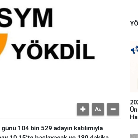
YÖ
20
Ün
Ha
günü 104 bin 529 adayın katılımıyla
ınav 10.15’te başlayacak ve 180 dakika