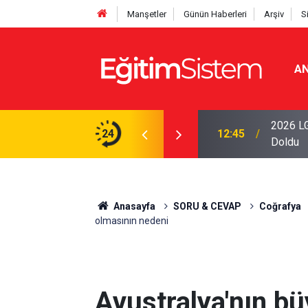
Manşetler
Günün Haberleri
Arşiv
S
AN
iseleri Belli Oldu: İki Program 500 Puanla
2026 LG
24
12:45
Doldu
Anasayfa
SORU & CEVAP
Coğrafya
olmasının nedeni
Avustralya'nın b