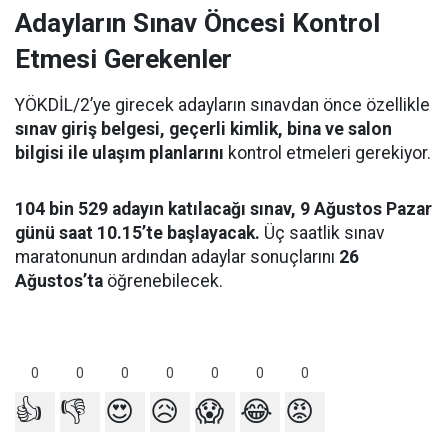
Adayların Sınav Öncesi Kontrol
Etmesi Gerekenler
YÖKDİL/2’ye girecek adayların sınavdan önce özellikle
sınav giriş belgesi, geçerli kimlik, bina ve salon
bilgisi ile ulaşım planlarını
kontrol etmeleri gerekiyor.
104 bin 529 adayın katılacağı sınav, 9 Ağustos Pazar
günü saat 10.15’te başlayacak.
Üç saatlik sınav
maratonunun ardından adaylar sonuçlarını
26
Ağustos’ta
öğrenebilecek.
0
0
0
0
0
0
0
👍
👎
😍
😥
😱
😂
😡