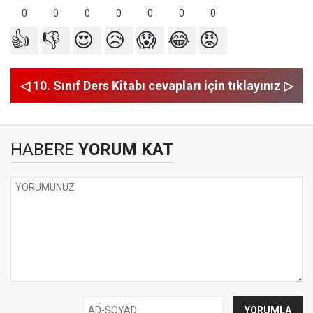
0
0
0
0
0
0
0
👍
👎
😍
😥
😱
😂
😡
◁ 10. Sınıf Ders Kitabı cevapları için tıklayınız ▷
HABERE
YORUM KAT