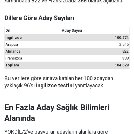
Almancada 822 ve Fransızcada 388 olarak açıklandı.
Dillere Göre Aday Sayıları
Dil
Aday Sayısı
İngilizce
100.774
Arapça
2.545
Almanca
822
Fransızca
388
Toplam
104.529
Bu verilere göre sınava katılan her 100 adaydan
yaklaşık 96’sı
İngilizce testini
yanıtlayacak.
En Fazla Aday Sağlık Bilimleri
Alanında
YÖKDİL/2’ye başvuran adayların alanlara göre