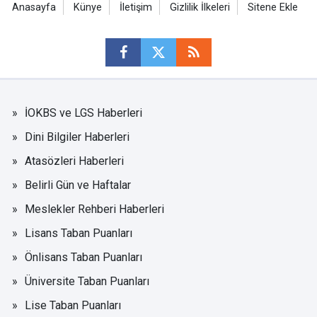
Anasayfa
Künye
İletişim
Gizlilik İlkeleri
Sitene Ekle
İOKBS ve LGS Haberleri
Dini Bilgiler Haberleri
Atasözleri Haberleri
Belirli Gün ve Haftalar
Meslekler Rehberi Haberleri
Lisans Taban Puanları
Önlisans Taban Puanları
Üniversite Taban Puanları
Lise Taban Puanları