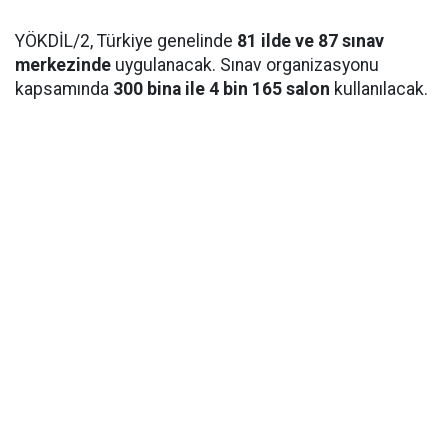
YÖKDİL/2, Türkiye genelinde
81 ilde ve 87 sınav
merkezinde
uygulanacak. Sınav organizasyonu
kapsamında
300 bina ile 4 bin 165 salon
kullanılacak.