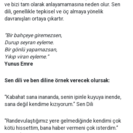
ve bizi tam olarak anlayamamasına neden olur. Sen
dili, genellikle tepkisel ve öç almaya yönelik
davranışları ortaya çıkartır.
“Bir bahçeye giremezsen,
Durup seyran eyleme.
Bir gönlü yapamazsan,
Yıkıp viran eyleme.”
Yunus Emre
Sen dili ve ben diline örnek verecek olursak:
“Kabahat sana inananda, senin ipinle kuyuya inende,
sana değil kendime kızıyorum.” Sen Dili
“Randevulaştığımız yere gelmediğinde kendimi çok
kötü hissettim, bana haber vermeni çok isterdim.”