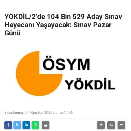
YÖKDİL/2’de 104 Bin 529 Aday Sınav
Heyecanı Yaşayacak: Sınav Pazar
Günü
Yayınlanma:
07 Ağustos 2026 Cuma 17:46