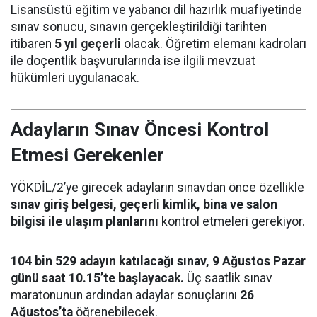
Lisansüstü eğitim ve yabancı dil hazırlık muafiyetinde
sınav sonucu, sınavın gerçekleştirildiği tarihten
itibaren
5 yıl geçerli
olacak. Öğretim elemanı kadroları
ile doçentlik başvurularında ise ilgili mevzuat
hükümleri uygulanacak.
Adayların Sınav Öncesi Kontrol
Etmesi Gerekenler
YÖKDİL/2’ye girecek adayların sınavdan önce özellikle
sınav giriş belgesi, geçerli kimlik, bina ve salon
bilgisi ile ulaşım planlarını
kontrol etmeleri gerekiyor.
104 bin 529 adayın katılacağı sınav, 9 Ağustos Pazar
günü saat 10.15’te başlayacak.
Üç saatlik sınav
maratonunun ardından adaylar sonuçlarını
26
Ağustos’ta
öğrenebilecek.