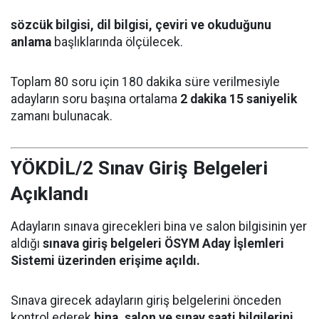
sözcük bilgisi, dil bilgisi, çeviri ve okuduğunu
anlama
başlıklarında ölçülecek.
Toplam 80 soru için 180 dakika süre verilmesiyle
adayların soru başına ortalama
2 dakika 15 saniyelik
zamanı bulunacak.
YÖKDİL/2 Sınav Giriş Belgeleri
Açıklandı
Adayların sınava girecekleri bina ve salon bilgisinin yer
aldığı
sınava giriş belgeleri ÖSYM Aday İşlemleri
Sistemi üzerinden erişime açıldı.
Sınava girecek adayların giriş belgelerini önceden
kontrol ederek
bina, salon ve sınav saati bilgilerini