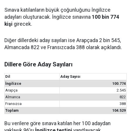
Sınava katılanların büyük çoğunluğunu İngilizce
adayları oluşturacak. İngilizce sınavına
100 bin 774
kişi
girecek.
Diğer dillerdeki aday sayıları ise Arapçada 2 bin 545,
Almancada 822 ve Fransızcada 388 olarak açıklandı.
Dillere Göre Aday Sayıları
Dil
Aday Sayısı
İngilizce
100.774
Arapça
2.545
Almanca
822
Fransızca
388
Toplam
104.529
Bu verilere göre sınava katılan her 100 adaydan
yaklaşık 96’sı
İngilizce testini
yanıtlayacak.