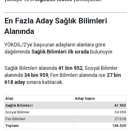
En Fazla Aday Sağlık Bilimleri
Alanında
YÖKDİL/2’ye başvuran adayların alanlara göre
dağılımında
Sağlık Bilimleri ilk sırada
bulunuyor.
Sağlık Bilimleri alanında
41 bin 952
, Sosyal Bilimler
alanında
34 bin 959
, Fen Bilimleri alanında ise
27 bin
618 aday
sınava katılacak.
Alan
Aday Sayısı
Sağlık Bilimleri
41.952
Sosyal Bilimler
34.959
Fen Bilimleri
27.618
Toplam
104.529