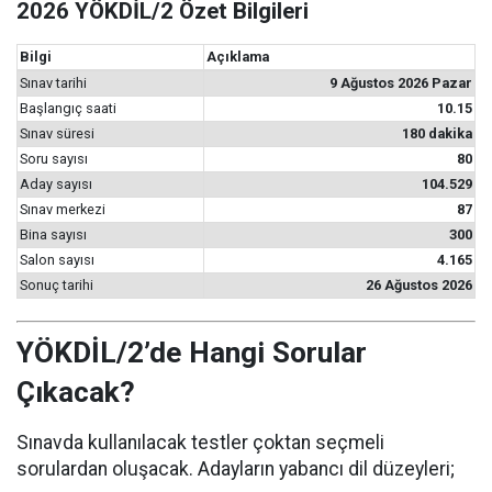
2026 YÖKDİL/2 Özet Bilgileri
Bilgi
Açıklama
Sınav tarihi
9 Ağustos 2026 Pazar
Başlangıç saati
10.15
Sınav süresi
180 dakika
Soru sayısı
80
Aday sayısı
104.529
Sınav merkezi
87
Bina sayısı
300
Salon sayısı
4.165
Sonuç tarihi
26 Ağustos 2026
YÖKDİL/2’de Hangi Sorular
Çıkacak?
Sınavda kullanılacak testler çoktan seçmeli
sorulardan oluşacak. Adayların yabancı dil düzeyleri;