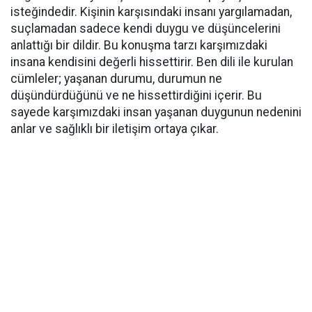
isteğindedir. Kişinin karşısındaki insanı yargılamadan,
suçlamadan sadece kendi duygu ve düşüncelerini
anlattığı bir dildir. Bu konuşma tarzı karşımızdaki
insana kendisini değerli hissettirir. Ben dili ile kurulan
cümleler; yaşanan durumu, durumun ne
düşündürdüğünü ve ne hissettirdiğini içerir. Bu
sayede karşımızdaki insan yaşanan duygunun nedenini
anlar ve sağlıklı bir iletişim ortaya çıkar.