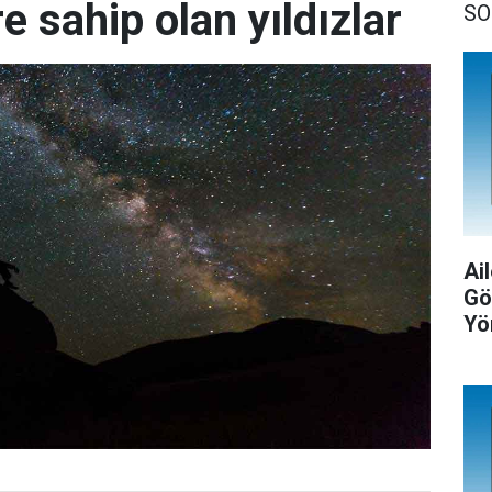
re sahip olan yıldızlar
SO
Ail
Gö
Yö