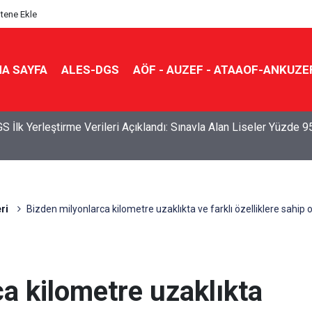
itene Ekle
A SAYFA
ALES-DGS
AÖF - AUZEF - ATAAOF-ANKUZE
S İlk Yerleştirme Verileri Açıklandı: Sınavla Alan Liseler Yüzde 9
ri
Bizden milyonlarca kilometre uzaklıkta ve farklı özelliklere sahip ol
a kilometre uzaklıkta