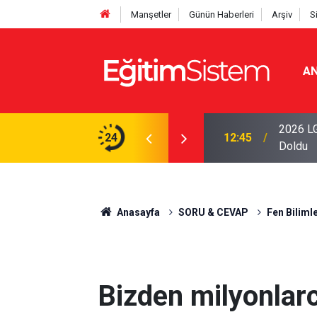
Manşetler
Günün Haberleri
Arşiv
S
AN
iseleri Belli Oldu: İki Program 500 Puanla
2026 LG
24
12:45
Doldu
Anasayfa
SORU & CEVAP
Fen Bilimle
Bizden milyonlarc