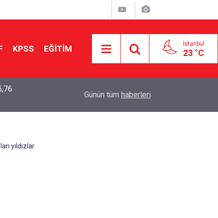
İstanbul
F
KPSS
EĞİTİM
23 °C
5,76
2026 LGS Sonuçları Açıklandı: Her 10 Öğrenciden
04:00
Günün tüm
haberleri
Tercihine Yerleşti
an yıldızlar