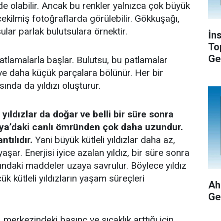
de olabilir. Ancak bu renkler yalnızca çok büyük
ekilmiş fotoğraflarda görülebilir. Gökkuşağı,
ular parlak bulutsulara örnektir.
İn
To
Ge
patlamalarla başlar. Bulutsu, bu patlamalar
ve daha küçük parçalara bölünür. Her bir
sında da yıldızı oluşturur.
 yıldızlar da doğar ve belli bir süre sonra
ünya’daki canlı ömründen çok daha uzundur.
ntılıdır.
Yani büyük kütleli yıldızlar daha az,
aşar. Enerjisi iyice azalan yıldız, bir süre sonra
rındaki maddeler uzaya savrulur. Böylece yıldız
k kütleli yıldızların yaşam süreçleri
Ah
Ge
 merkezindeki basınç ve sıcaklık arttığı için