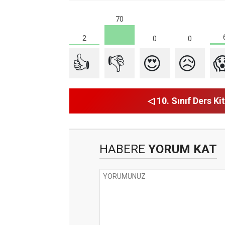
70
2
0
0
👍
👎
😍
😥

◁ 10. Sınıf Ders Kit
HABERE
YORUM KAT