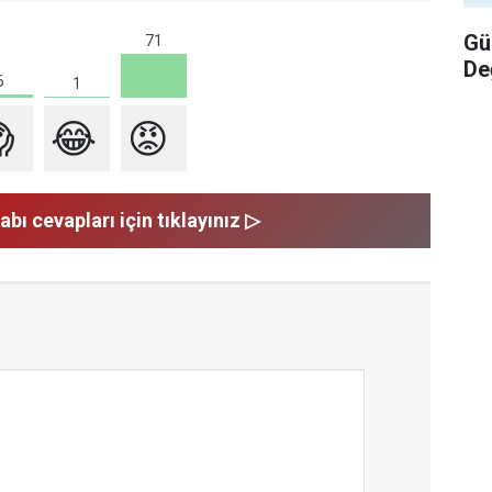
Gü
71
De
6
1

😂
😡
abı cevapları için tıklayınız ▷