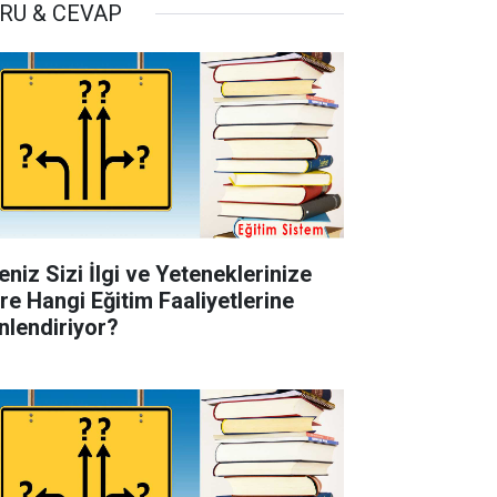
RU & CEVAP
eniz Sizi İlgi ve Yeteneklerinize
re Hangi Eğitim Faaliyetlerine
nlendiriyor?