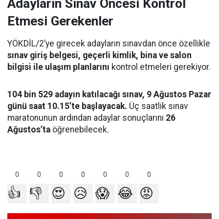
Adayların Sınav Öncesi Kontrol
Etmesi Gerekenler
YÖKDİL/2’ye girecek adayların sınavdan önce özellikle
sınav giriş belgesi, geçerli kimlik, bina ve salon
bilgisi ile ulaşım planlarını
kontrol etmeleri gerekiyor.
104 bin 529 adayın katılacağı sınav, 9 Ağustos Pazar
günü saat 10.15’te başlayacak.
Üç saatlik sınav
maratonunun ardından adaylar sonuçlarını
26
Ağustos’ta
öğrenebilecek.
0
0
0
0
0
0
0
👍
👎
😍
😥
😱
😂
😡