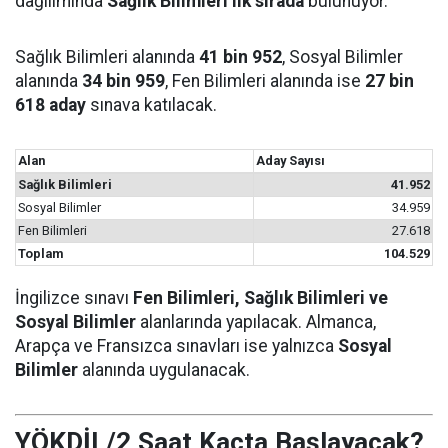
dağılımında
Sağlık Bilimleri ilk sırada
bulunuyor.
Sağlık Bilimleri alanında
41 bin 952
, Sosyal Bilimler
alanında
34 bin 959
, Fen Bilimleri alanında ise
27 bin
618 aday
sınava katılacak.
Alan
Aday Sayısı
Sağlık Bilimleri
41.952
Sosyal Bilimler
34.959
Fen Bilimleri
27.618
Toplam
104.529
İngilizce sınavı
Fen Bilimleri, Sağlık Bilimleri ve
Sosyal Bilimler
alanlarında yapılacak. Almanca,
Arapça ve Fransızca sınavları ise yalnızca
Sosyal
Bilimler
alanında uygulanacak.
YÖKDİL/2 Saat Kaçta Başlayacak?