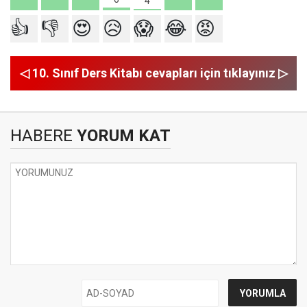
4
👍
👎
😍
😥
😱
😂
😡
◁ 10. Sınıf Ders Kitabı cevapları için tıklayınız ▷
HABERE
YORUM KAT