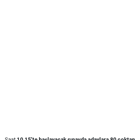
Saat
10.15’te başlayacak sınavda adaylara 80 çoktan