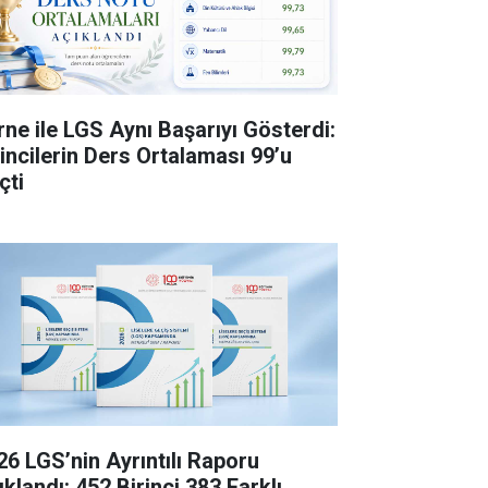
rne ile LGS Aynı Başarıyı Gösterdi:
rincilerin Ders Ortalaması 99’u
çti
26 LGS’nin Ayrıntılı Raporu
klandı: 452 Birinci 383 Farklı