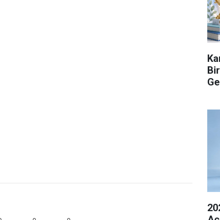
Ka
Bi
Ge
20
Açı