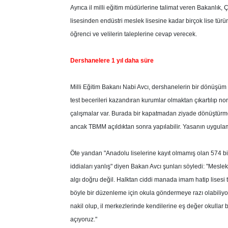
Ayrıca il milli eğitim müdürlerine talimat veren Bakanlık,
lisesinden endüstri meslek lisesine kadar birçok lise türü
öğrenci ve velilerin taleplerine cevap verecek.
Dershanelere 1 yıl daha süre
Milli Eğitim Bakanı Nabi Avcı, dershanelerin bir dönüşüm 
test becerileri kazandıran kurumlar olmaktan çıkartılıp no
çalışmalar var. Burada bir kapatmadan ziyade dönüştürm
ancak TBMM açıldıktan sonra yapılabilir. Yasanın uygulama
Öte yandan "Anadolu liselerine kayıt olmamış olan 574 b
iddiaları yanlış" diyen Bakan Avcı şunları söyledi: "Meslek
algı doğru değil. Halktan ciddi manada imam hatip lisesi t
böyle bir düzenleme için okula göndermeye razı olabiliyorl
nakil olup, il merkezlerinde kendilerine eş değer okullar b
açıyoruz."