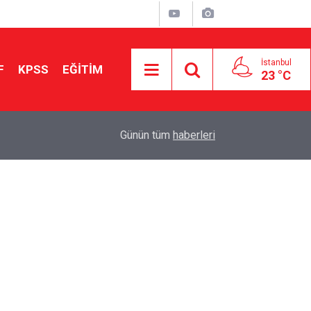
İstanbul
F
KPSS
EĞİTİM
23 °C
Aileniz Sizi İlgi ve Yeteneklerinize Göre Hangi E
01:00
Günün tüm
haberleri
Yönlendiriyor?