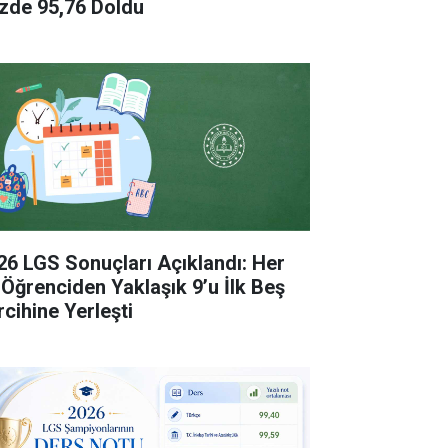
zde 95,76 Doldu
26 LGS Sonuçları Açıklandı: Her
 Öğrenciden Yaklaşık 9’u İlk Beş
rcihine Yerleşti