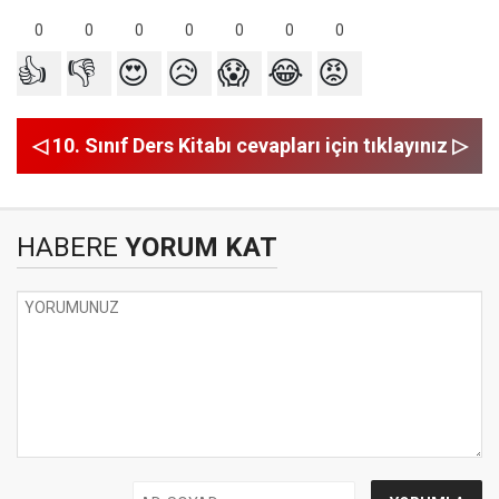
0
0
0
0
0
0
0
👍
👎
😍
😥
😱
😂
😡
◁ 10. Sınıf Ders Kitabı cevapları için tıklayınız ▷
HABERE
YORUM KAT