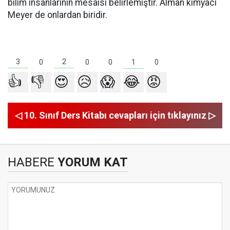
bilim insanlarının mesaisi belirlemiştir. Alman kimyacı
Meyer de onlardan biridir.
3
2
1
0
0
0
0
👍
👎
😍
😥
😱
😂
😡
◁ 10. Sınıf Ders Kitabı cevapları için tıklayınız ▷
HABERE
YORUM KAT