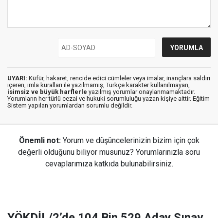
UYARI:
Küfür, hakaret, rencide edici cümleler veya imalar, inançlara saldırı
içeren, imla kuralları ile yazılmamış, Türkçe karakter kullanılmayan,
isimsiz ve büyük harflerle
yazılmış yorumlar onaylanmamaktadır.
Yorumların her türlü cezai ve hukuki sorumluluğu yazan kişiye aittir. Eğitim
Sistem yapılan yorumlardan sorumlu değildir.
Önemli not:
Yorum ve düşüncelerinizin bizim için çok
değerli olduğunu biliyor musunuz? Yorumlarınızla soru
cevaplarımıza katkıda bulunabilirsiniz.
YÖKDİL/2’de 104 Bin 529 Aday Sınav