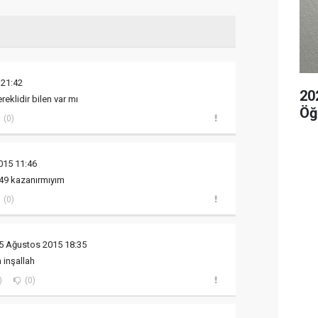
 21:42
20
ereklidir bilen var mı
Öğ
(0)
015 11:46
49 kazanırmıyım
(0)
5 Ağustos 2015 18:35
 inşallah
)
(0)