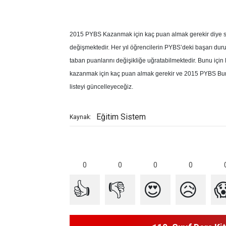
2015 PYBS Kazanmak için kaç puan almak gerekir diye so
değişmektedir. Her yıl öğrencilerin PYBS’deki başarı duru
taban puanlarını değişikliğe uğratabilmektedir. Bunu iç
kazanmak için kaç puan almak gerekir ve 2015 PYBS Bursl
listeyi güncelleyeceğiz.
Eğitim Sistem
Kaynak:
0
0
0
0
👍
👎
😍
😥
