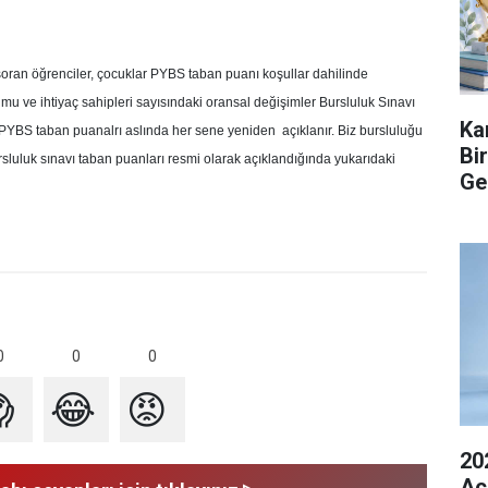
ran öğrenciler, çocuklar PYBS taban puanı koşullar dahilinde
mu ve ihtiyaç sahipleri sayısındaki oransal değişimler Bursluluk Sınavı
Ka
in PYBS taban puanalrı aslında her sene yeniden
açıklanır. Biz bursluluğu
Bi
uluk sınavı taban puanları resmi olarak açıklandığında yukarıdaki
Ge
0
0
0

😂
😡
20
Açı