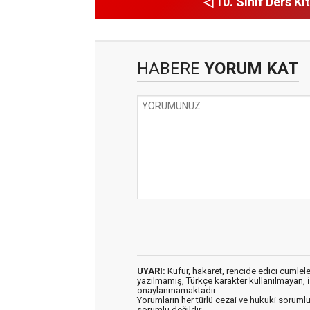
◁ 10. Sınıf Ders Kit
HABERE
YORUM KAT
UYARI:
Küfür, hakaret, rencide edici cümleler 
yazılmamış, Türkçe karakter kullanılmayan,
onaylanmamaktadır.
Yorumların her türlü cezai ve hukuki sorumlu
sorumlu değildir.