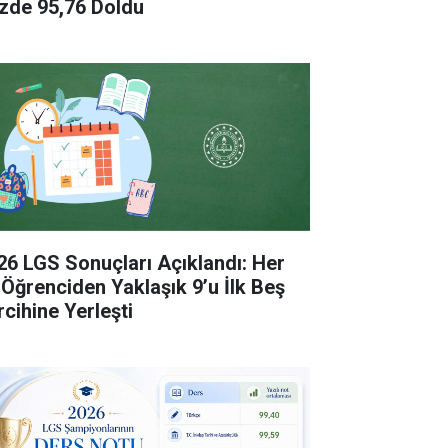
zde 95,76 Doldu
26 LGS Sonuçları Açıklandı: Her
 Öğrenciden Yaklaşık 9’u İlk Beş
rcihine Yerleşti