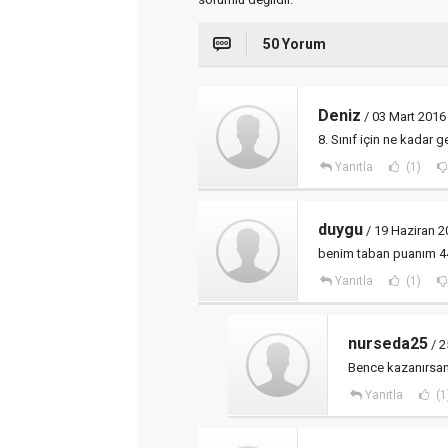
50 Yorum
Deniz
/ 03 Mart 2016
8. Sınıf için ne kadar g
Yanıtla
(1)
duygu
/ 19 Haziran 2
benim taban puanım 4
Yanıtla
(1)
nurseda25
/ 2
Bence kazanırsan
Yanıtla
(1