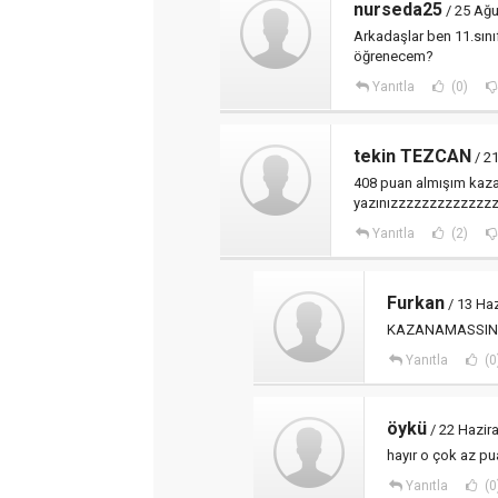
nurseda25
/ 25 Ağu
Arkadaşlar ben 11.sın
öğrenecem?
Yanıtla
(0)
tekin TEZCAN
/ 2
408 puan almışım kaza
yazınızzzzzzzzzzzzz
Yanıtla
(2)
Furkan
/ 13 Haz
KAZANAMASSIN
Yanıtla
(0
öykü
/ 22 Hazir
hayır o çok az p
Yanıtla
(0