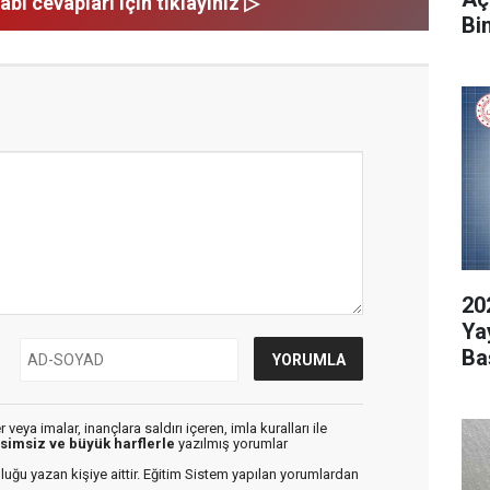
abı cevapları için tıklayınız ▷
Bi
20
Ya
Ba
veya imalar, inançlara saldırı içeren, imla kuralları ile
isimsiz ve büyük harflerle
yazılmış yorumlar
luğu yazan kişiye aittir. Eğitim Sistem yapılan yorumlardan