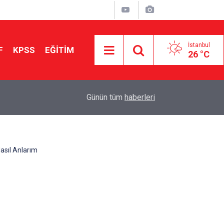
İstanbul
F
KPSS
EĞİTİM
26 °C
Aileniz Sizi İlgi ve Yeteneklerinize Göre Hangi E
01:00
Günün tüm
haberleri
Yönlendiriyor?
asıl Anlarım