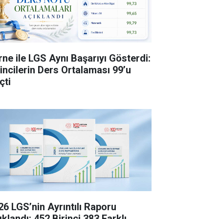
rne ile LGS Aynı Başarıyı Gösterdi:
rincilerin Ders Ortalaması 99’u
çti
26 LGS’nin Ayrıntılı Raporu
klandı: 452 Birinci 383 Farklı