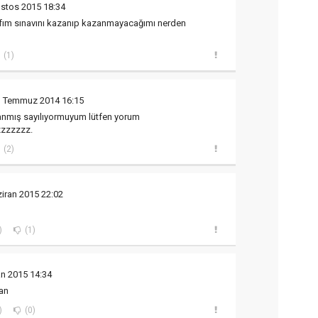
stos 2015 18:34
ıfım sınavını kazanıp kazanmayacağımı nerden
(1)
1 Temmuz 2014 16:15
nmış sayılıyormuyum lütfen yorum
zzzzzzz.
(2)
iran 2015 22:02
)
(1)
an 2015 14:34
uan
)
(0)