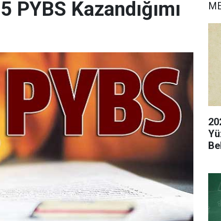
15 PYBS Kazandığımı
M
20
Yü
Be