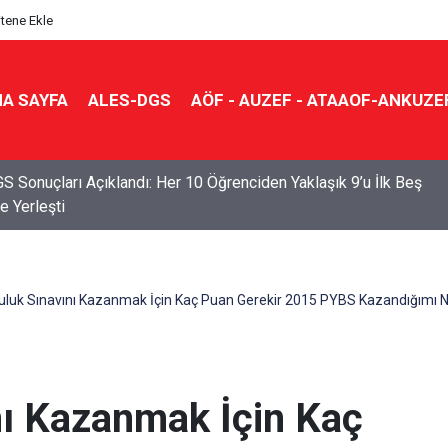
itene Ekle
A SAYFA
ALES-DGS
AÖF - AUZEF - ATAAOF-ANKUZE
S Sonuçları Açıklandı: Her 10 Öğrenciden Yaklaşık 9’u İlk Beş
e Yerleşti
uluk Sınavını Kazanmak İçin Kaç Puan Gerekir 2015 PYBS Kazandığımı N
nı Kazanmak İçin Kaç