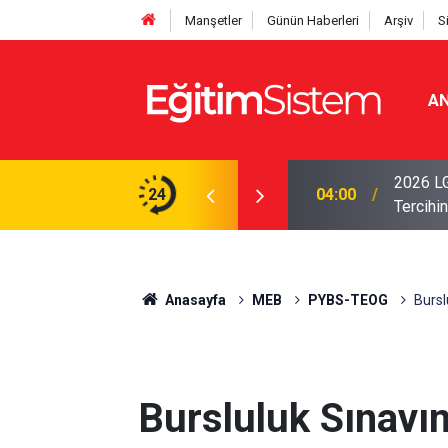
Manşetler
Günün Haberleri
Arşiv
S
AN
i Açıklandı: Sınavla Alan Liseler Yüzde 95,76
2026 LG
24
04:00
Tercihin
Anasayfa
MEB
PYBS-TEOG
Bursl
Bursluluk Sınavı