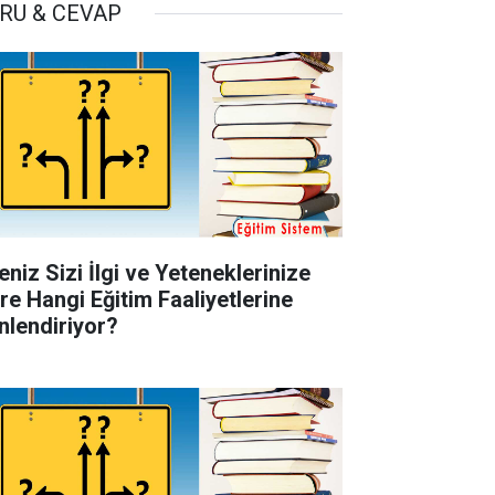
RU & CEVAP
eniz Sizi İlgi ve Yeteneklerinize
re Hangi Eğitim Faaliyetlerine
nlendiriyor?