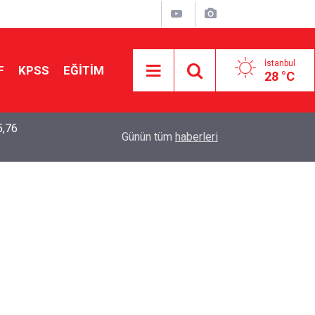
İstanbul
F
KPSS
EĞİTİM
28 °C
5,76
2026 LGS Sonuçları Açıklandı: Her 10 Öğrenciden
04:00
Günün tüm
haberleri
Tercihine Yerleşti