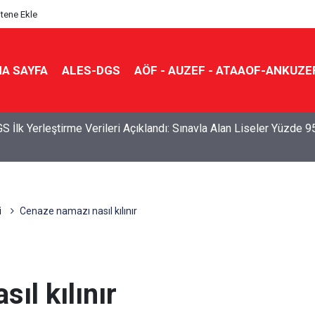
itene Ekle
A SAYFA
ALES-DGS
AÖF - AUZEF - ATAAOF-ANKUZE
S İlk Yerleştirme Verileri Açıklandı: Sınavla Alan Liseler Yüzde 9
ü
Cenaze namazı nasıl kılınır
ıl kılınır