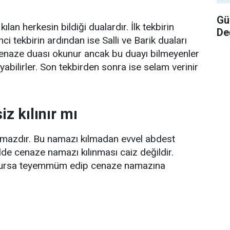
Gü
n herkesin bildiği dualardır. İlk tekbirin
De
i tekbirin ardından ise Salli ve Barik duaları
cenaze duası okunur ancak bu duayı bilmeyenler
abilirler. Son tekbirden sonra ise selam verinir
z kılınır mı
mazdır. Bu namazı kılmadan evvel abdest
lde cenaze namazı kılınması caiz değildir.
 olursa teyemmüm edip cenaze namazına