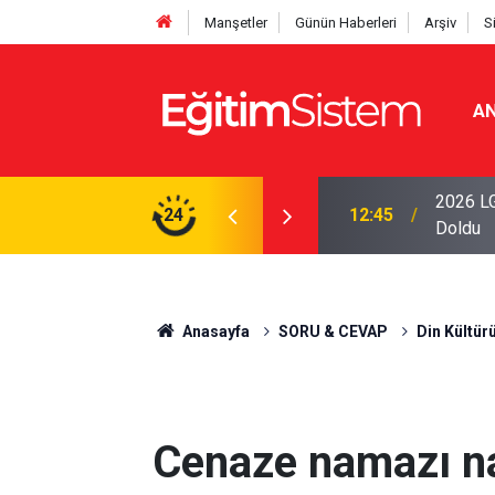
Manşetler
Günün Haberleri
Arşiv
S
AN
iseleri Belli Oldu: İki Program 500 Puanla
2026 LG
24
12:45
Doldu
Anasayfa
SORU & CEVAP
Din Kültür
Cenaze namazı nas