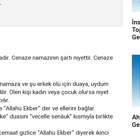
r
İn
To
Ge
dır. Cenaze namazının şartı niyettir. Cenaze
in namaza ve şu erkek ölü için duaya, uydum
lir. Ölen kişi kadın veya çocuk olursa niyet
lır.
“Allahü Ekber” der ve ellerini bağlar.
” duasını “vecelle senâuk” kısmıyla birlikte
Ah
Ge
cemaat gizlice “Allahü Ekber” diyerek ikinci