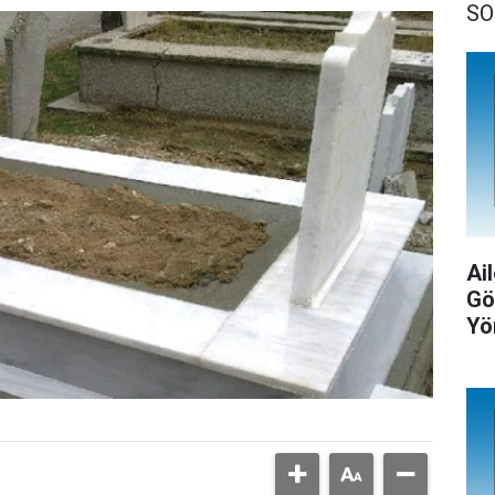
SO
Ail
Gö
Yö