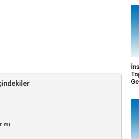
İn
To
Ge
çindekiler
r mı