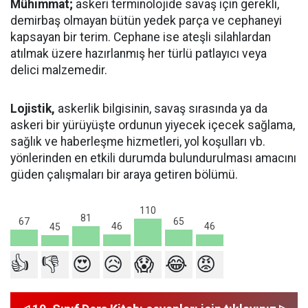
Mühimmat;
askeri terminolojide savaş için gerekli,
demirbaş olmayan bütün yedek parça ve cephaneyi
kapsayan bir terim. Cephane ise ateşli silahlardan
atılmak üzere hazırlanmış her türlü patlayıcı veya
delici malzemedir.
Lojistik,
askerlik bilgisinin, savaş sırasında ya da
askeri bir yürüyüşte ordunun yiyecek içecek sağlama,
sağlık ve haberleşme hizmetleri, yol koşulları vb.
yönlerinden en etkili durumda bulundurulması amacını
güden çalışmaları bir araya getiren bölümü.
110
81
67
65
46
46
45
👍
👎
😍
😥
😱
😂
😡