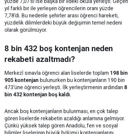
yüzde 7,07’si ise başka bir ildeki okula yerleşti. Geçen
yıl farklı bir ile yerleşen öğrencilerin oranı yüzde
7,78’di. Bu nedenle şehirler arası öğrenci hareketi,
yüzdelik dilimlerdeki büyük değişimin temel nedeni
olarak görülmüyor.
8 bin 432 boş kontenjan neden
rekabeti azaltmadı?
Merkezî sınavla öğrenci alan liselerde toplam
198 bin
905 kontenjan
bulunurken bu kontenjanların 190 bin
473’üne öğrenci yerleşti. İlk yerleştirmenin ardından
8
bin 432 kontenjan boş kaldı
.
Ancak boş kontenjanların bulunması, en çok talep
gören liselerde rekabetin azaldığı anlamına gelmiyor.
Çünkü yüksek talep gören Anadolu, fen ve sosyal
bilimler liselerinin büyük bölümü kontenjanlarını