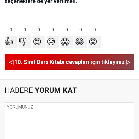
seçeneklere de yer verilmeli.
0
0
0
0
0
0
0
👍
👎
😍
😥
😱
😂
😡
◁ 10. Sınıf Ders Kitabı cevapları için tıklayınız ▷
HABERE
YORUM KAT