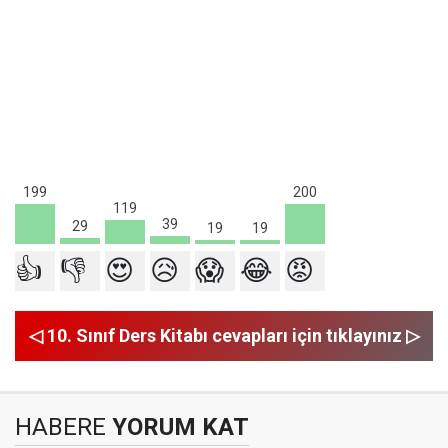
200
199
119
39
29
19
19
👍
👎
😍
😥
😱
😂
😡
◁ 10. Sınıf Ders Kitabı cevapları için tıklayınız ▷
HABERE
YORUM KAT