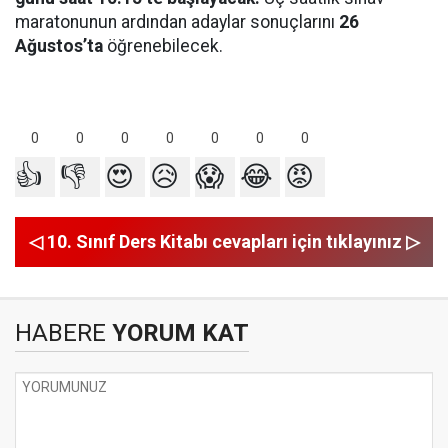
maratonunun ardından adaylar sonuçlarını
26
Ağustos’ta
öğrenebilecek.
0
0
0
0
0
0
0
👍
👎
😍
😥
😱
😂
😡
◁ 10. Sınıf Ders Kitabı cevapları için tıklayınız ▷
HABERE
YORUM KAT