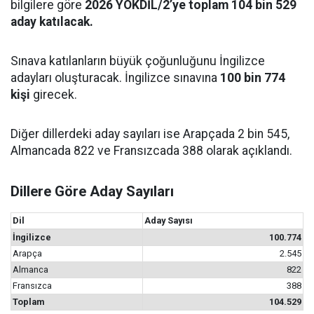
bilgilere göre
2026 YÖKDİL/2’ye toplam 104 bin 529
aday katılacak.
Sınava katılanların büyük çoğunluğunu İngilizce
adayları oluşturacak. İngilizce sınavına
100 bin 774
kişi
girecek.
Diğer dillerdeki aday sayıları ise Arapçada 2 bin 545,
Almancada 822 ve Fransızcada 388 olarak açıklandı.
Dillere Göre Aday Sayıları
Dil
Aday Sayısı
İngilizce
100.774
Arapça
2.545
Almanca
822
Fransızca
388
Toplam
104.529