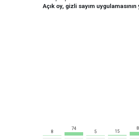
Açık oy, gizli sayım uygulamasının 
8
74
15
8
5