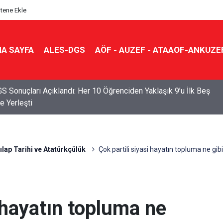
itene Ekle
A SAYFA
ALES-DGS
AÖF - AUZEF - ATAAOF-ANKUZE
S Sonuçları Açıklandı: Her 10 Öğrenciden Yaklaşık 9’u İlk Beş
e Yerleşti
ılap Tarihi ve Atatürkçülük
Çok partili siyasi hayatın topluma ne gibi
i hayatın topluma ne