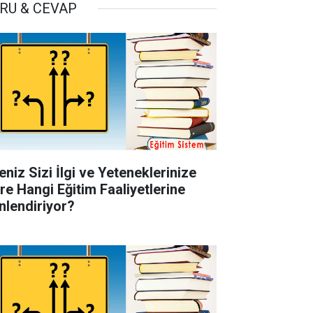
RU & CEVAP
eniz Sizi İlgi ve Yeteneklerinize
re Hangi Eğitim Faaliyetlerine
nlendiriyor?