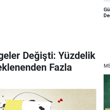
Gü
De
eler Değişti: Yüzdelik
eklenenden Fazla
M