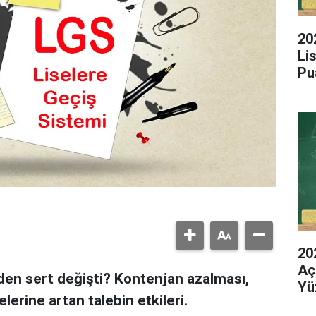
20
Li
Pu
20
Aç
den sert değişti? Kontenjan azalması,
Yü
elerine artan talebin etkileri.