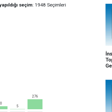
yapıldığı seçim
: 1948 Seçimleri
İn
To
Ge
276
0
5