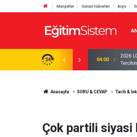
Manşetler
Günün Haberleri
Arşiv
S
AN
i Açıklandı: Sınavla Alan Liseler Yüzde 95,76
2026 LG
24
04:00
Tercihin
Anasayfa
SORU & CEVAP
Tarih & İnk
Çok partili siyas