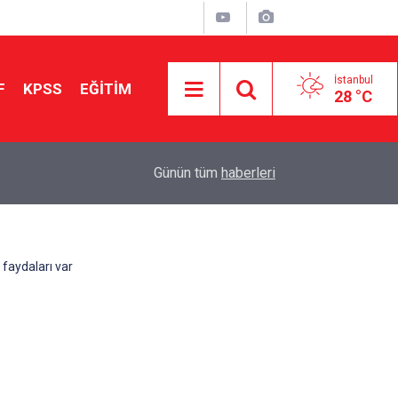
İstanbul
F
KPSS
EĞİTİM
28 °C
Aileniz Sizi İlgi ve Yeteneklerinize Göre Hangi E
01:00
Günün tüm
haberleri
Yönlendiriyor?
 faydaları var