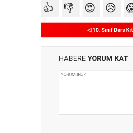
👍
👎
😍
😥

◁ 10. Sınıf Ders Kit
HABERE
YORUM KAT