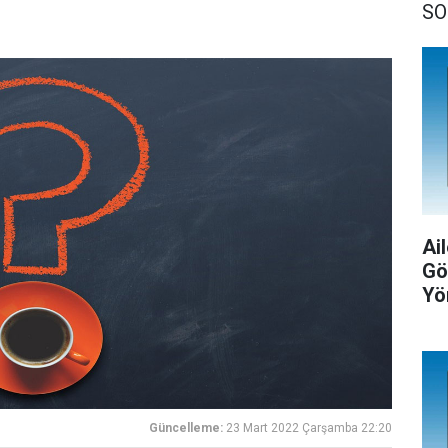
SO
Ail
Gö
Yö
Güncelleme:
23 Mart 2022 Çarşamba 22:20