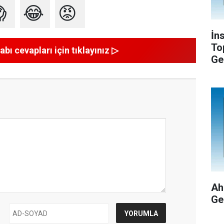

😂
😡
İn
To
abı cevapları için tıklayınız ▷
Ge
Ah
Ge