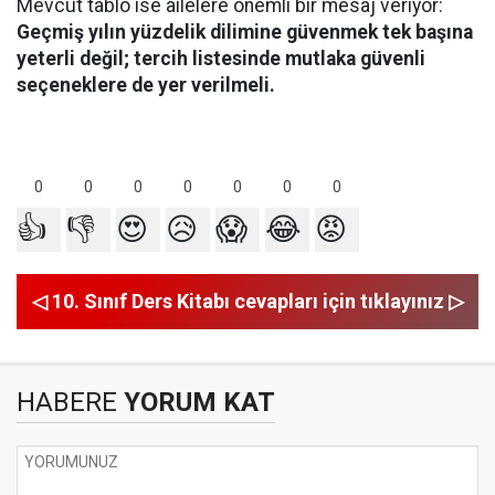
Mevcut tablo ise ailelere önemli bir mesaj veriyor:
Geçmiş yılın yüzdelik dilimine güvenmek tek başına
yeterli değil; tercih listesinde mutlaka güvenli
seçeneklere de yer verilmeli.
0
0
0
0
0
0
0
👍
👎
😍
😥
😱
😂
😡
◁ 10. Sınıf Ders Kitabı cevapları için tıklayınız ▷
HABERE
YORUM KAT