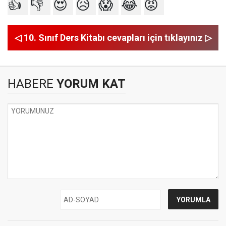
👍
👎
😍
😥
😱
😂
😡
◁ 10. Sınıf Ders Kitabı cevapları için tıklayınız ▷
HABERE
YORUM KAT