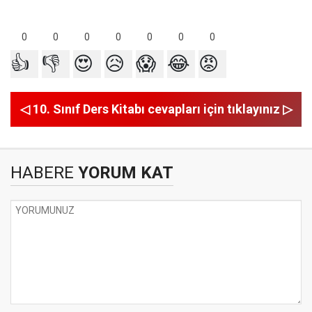
0
0
0
0
0
0
0
👍
👎
😍
😥
😱
😂
😡
◁ 10. Sınıf Ders Kitabı cevapları için tıklayınız ▷
HABERE
YORUM KAT