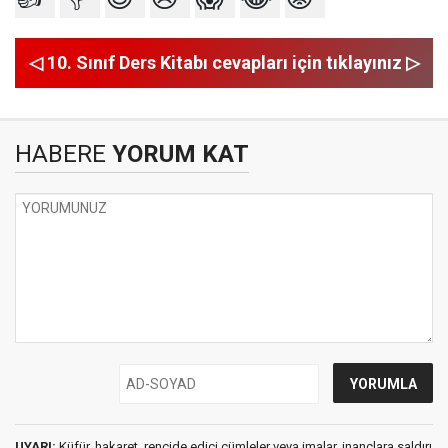
◁ 10. Sınıf Ders Kitabı cevapları için tıklayınız ▷
HABERE
YORUM KAT
UYARI:
Küfür, hakaret, rencide edici cümleler veya imalar, inançlara saldırı