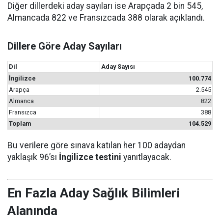
Diğer dillerdeki aday sayıları ise Arapçada 2 bin 545,
Almancada 822 ve Fransızcada 388 olarak açıklandı.
Dillere Göre Aday Sayıları
Dil
Aday Sayısı
İngilizce
100.774
Arapça
2.545
Almanca
822
Fransızca
388
Toplam
104.529
Bu verilere göre sınava katılan her 100 adaydan
yaklaşık 96’sı
İngilizce testini
yanıtlayacak.
En Fazla Aday Sağlık Bilimleri
Alanında