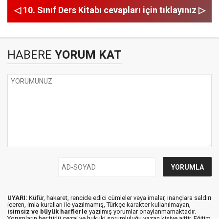
◁ 10. Sınıf Ders Kitabı cevapları için tıklayınız ▷
HABERE
YORUM KAT
UYARI:
Küfür, hakaret, rencide edici cümleler veya imalar, inançlara saldırı
içeren, imla kuralları ile yazılmamış, Türkçe karakter kullanılmayan,
isimsiz ve büyük harflerle
yazılmış yorumlar onaylanmamaktadır.
Yorumların her türlü cezai ve hukuki sorumluluğu yazan kişiye aittir. Eğitim