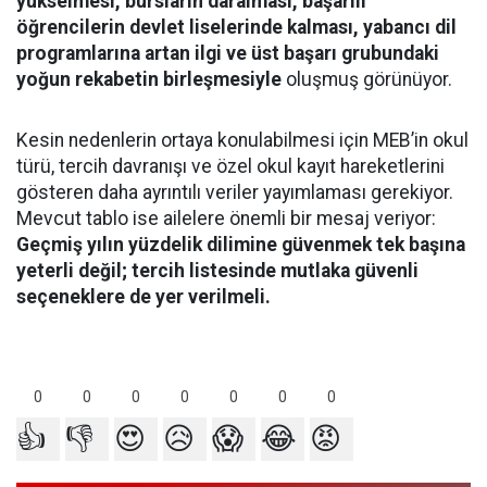
yükselmesi, bursların daralması, başarılı
öğrencilerin devlet liselerinde kalması, yabancı dil
programlarına artan ilgi ve üst başarı grubundaki
yoğun rekabetin birleşmesiyle
oluşmuş görünüyor.
Kesin nedenlerin ortaya konulabilmesi için MEB’in okul
türü, tercih davranışı ve özel okul kayıt hareketlerini
gösteren daha ayrıntılı veriler yayımlaması gerekiyor.
Mevcut tablo ise ailelere önemli bir mesaj veriyor:
Geçmiş yılın yüzdelik dilimine güvenmek tek başına
yeterli değil; tercih listesinde mutlaka güvenli
seçeneklere de yer verilmeli.
0
0
0
0
0
0
0
👍
👎
😍
😥
😱
😂
😡