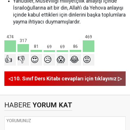
Yahudiler, Museviliği milliyetçilik anlayışı içinde
İsrailoğullarına ait bir din, Allah’ı da Yehova anlayışı
içinde kabul ettikleri için dinlerini başka toplumlara
yayma ihtiyacı duymamışlardır.
474
469
317
86
81
69
69
👍
👎
😍
😥
😱
😂
😡
◁ 10. Sınıf Ders Kitabı cevapları için tıklayınız ▷
HABERE
YORUM KAT