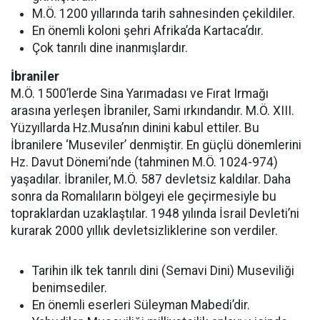
M.Ö. 1200 yıllarında tarih sahnesinden çekildiler.
En önemli koloni şehri Afrika’da Kartaca’dır.
Çok tanrılı dine inanmışlardır.
İbraniler
M.Ö. 1500’lerde Sina Yarımadası ve Fırat Irmağı
arasına yerleşen İbraniler, Sami ırkındandır. M.Ö. XIII.
Yüzyıllarda Hz.Musa’nın dinini kabul ettiler. Bu
İbranilere ‘Museviler’ denmiştir. En güçlü dönemlerini
Hz. Davut Dönemi’nde (tahminen M.Ö. 1024-974)
yaşadılar. İbraniler, M.Ö. 587 devletsiz kaldılar. Daha
sonra da Romalıların bölgeyi ele geçirmesiyle bu
topraklardan uzaklaştılar. 1948 yılında İsrail Devleti’ni
kurarak 2000 yıllık devletsizliklerine son verdiler.
Tarihin ilk tek tanrılı dini (Semavi Dini) Museviliği
benimsediler.
En önemli eserleri Süleyman Mabedi’dir.