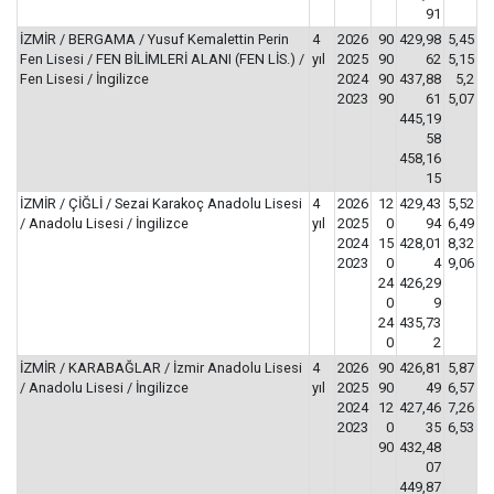
91
İZMİR / BERGAMA / Yusuf Kemalettin Perin
4
2026
90
429,98
5,45
Fen Lisesi / FEN BİLİMLERİ ALANI (FEN LİS.) /
yıl
2025
90
62
5,15
Fen Lisesi / İngilizce
2024
90
437,88
5,2
2023
90
61
5,07
445,19
58
458,16
15
İZMİR / ÇİĞLİ / Sezai Karakoç Anadolu Lisesi
4
2026
12
429,43
5,52
/ Anadolu Lisesi / İngilizce
yıl
2025
0
94
6,49
2024
15
428,01
8,32
2023
0
4
9,06
24
426,29
0
9
24
435,73
0
2
İZMİR / KARABAĞLAR / İzmir Anadolu Lisesi
4
2026
90
426,81
5,87
/ Anadolu Lisesi / İngilizce
yıl
2025
90
49
6,57
2024
12
427,46
7,26
2023
0
35
6,53
90
432,48
07
449,87