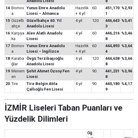
Anadolu Lisesi
8
14
Bornov
Yunus Emre Anadolu
Hazırlık
60
451,170
%2,93
a
Lisesi – Almanca
+ 4 yıl
1
15
Güzelb
Güzelbahçe 60. Yıl
4 yıl
120
446,643
%3,41
ahçe
Anadolu Lisesi
3
16
Karşıya
Alev Alatlı Anadolu
4 yıl
60
446,216
%3,46
ka
Lisesi
8
17
Bornov
Yunus Emre Anadolu
Hazırlık
60
444,893
%3,64
a
Lisesi – İngilizce
+ 4 yıl
4
18
Karaba
Övgü Terzibaşıoğlu
4 yıl
120
444,638
%3,66
ğlar
Anadolu Lisesi
8
19
Menem
Şehit Ahmet Özsoy Fen
4 yıl
90
441,231
%3,96
en
Lisesi
8
20
Tire
Tire Belgin Atila
4 yıl
90
440,180
%4,17
Çallıoğlu Fen Lisesi
9
İZMİR Liseleri Taban Puanları ve
Yüzdelik Dilimleri
Öğ