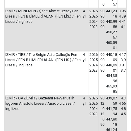
0
57
İZMİR / MENEMEN / Şehit Ahmet Özsoy Fen
4
2026
90
441,23
3,96
Lisesi / FEN BİLİMLERİ ALANI (FEN LİS.) / Fen
yıl
2025
90
18
4,39
Lisesi / İngilizce
2024
90
443,99
4,41
2023
90
58
4,1
450,27
67
463,59
01
İZMİR / TİRE / Tire Belgin Atila Çallıoğlu Fen
4
2026
90
440,18
4,17
Lisesi / FEN BİLİMLERİ ALANI (FEN LİS.) / Fen
yıl
2025
90
09
3,9
Lisesi / İngilizce
2024
90
448,09
3,81
2023
90
01
3,7
454,35
96
465,93
85
İZMİR / GAZİEMİR / Gaziemir Nevvar Salih
4
2026
90
439,07
4,3
İşgören Anadolu Lisesi / Anadolu Lisesi /
yıl
2025
12
59
4,66
İngilizce
2024
0
441,75
4,8
2023
12
94
4,5
0
447,80
90
18
461,24