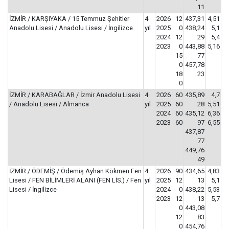
11
İZMİR / KARŞIYAKA / 15 Temmuz Şehitler
4
2026
12
437,31
4,51
Anadolu Lisesi / Anadolu Lisesi / İngilizce
yıl
2025
0
438,24
5,1
2024
12
29
5,4
2023
0
443,88
5,16
15
77
0
457,78
18
23
0
İZMİR / KARABAĞLAR / İzmir Anadolu Lisesi
4
2026
60
435,89
4,7
/ Anadolu Lisesi / Almanca
yıl
2025
60
28
5,51
2024
60
435,12
6,36
2023
60
97
6,55
437,87
77
449,76
49
İZMİR / ÖDEMİŞ / Ödemiş Ayhan Kökmen Fen
4
2026
90
434,65
4,83
Lisesi / FEN BİLİMLERİ ALANI (FEN LİS.) / Fen
yıl
2025
12
13
5,1
Lisesi / İngilizce
2024
0
438,22
5,53
2023
12
13
5,7
0
443,08
12
83
0
454,76