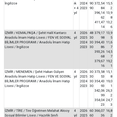
İngilizce
ık
2024
90
372,54
15,5
+ 4
2023
90
84
2
yıl
396,14
13,9
62
8
411,47
13,2
14
6
İZMİR / KEMALPAŞA / Şehit Halil Kantarcı
4
2026
48
379,17
13,9
Anadolu İmam Hatip Lisesi / FEN VE SOSYAL
yıl
2025
30
98
5
BİLİMLER PROGRAMI / Anadolu İmam Hatip
2024
30
394,43
11,6
Lisesi / İngilizce
2023
30
86
7
393,26
14,5
68
7
379,67
19,2
16
1
İZMİR / MENEMEN / Şehit Hakan Gülşen
4
2026
30
373,58
15,1
Anadolu İmam Hatip Lisesi / FEN VE SOSYAL
yıl
2025
30
53
8
BİLİMLER PROGRAMI / Anadolu İmam Hatip
2024
30
354,43
19,0
Lisesi / İngilizce
2023
30
93
1
342,06
26,3
99
2
354,04
24,7
23
3
İZMİR / TİRE / Tire Öğretmen Melahat Aksoy
4
2026
60
366,07
16,8
Sosyal Bilimler Lisesi / Hazırlık Sınıfı
yıl
2025
60
36
2