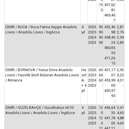
15
457,62
0
81
469,46
7
İZMİR / BUCA / Buca Fatma Saygın Anadolu
4
2026
90
452,46
2,81
Lisesi / Anadolu Lisesi / İngilizce
yıl
2025
90
98
2,76
2024
90
458,40
2,94
2023
90
24
2,85
460,65
35
471,26
15
İZMİR / BORNOVA / Yunus Emre Anadolu
Ha
2026
60
451,17
2,93
Lisesi / Hazırlık Sınıfı Bulunan Anadolu Lisesi
zırl
2025
60
01
3,23
/ Almanca
ık
2024
60
453,99
4,31
+ 4
2023
-
69
-
yıl
450,97
95
-
İZMİR / GÜZELBAHÇE / Güzelbahçe 60.Yıl
4
2026
12
446,64
3,41
Anadolu Lisesi / Anadolu Lisesi / İngilizce
yıl
2025
0
33
4,65
2024
12
441,78
4,88
2023
0
03
4,63
12
447,21