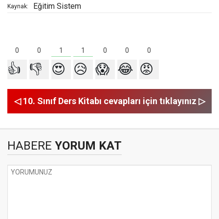
Eğitim Sistem
Kaynak:
1
1
0
0
0
0
0
👍
👎
😍
😥
😱
😂
😡
◁ 10. Sınıf Ders Kitabı cevapları için tıklayınız ▷
HABERE
YORUM KAT