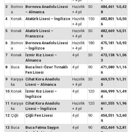
3
Bornov
Bornova Anadolu Lisesi
Hazırlık
30
484,461
%0,42
a
– Almanca
+ 4 yıl
8
4
Konak
Atatürk Lisesi – İngilizce
Hazırlık
150
482,801
%0,50
+ 4 yıl
6
5
Konak
Atatürk Lisesi –
Hazırlık
30
482,669
%0,51
Fransızca
+ 4 yıl
9
6
Bornov
Bornova Anadolu Lisesi
Hazırlık
180
475,181
%0,93
a
– İngilizce
+ 4 yıl
3
7
Konak
İzmir Kız Lisesi –
4 yıl
30
473,138
%1,06
Almanca
3
8
Buca
Buca İnci-Özer Tırnaklı
4 yıl
90
471,080
%1,16
Fen Lisesi
6
9
Karşıya
Cihat Kora Anadolu
Hazırlık
30
469,579
%1,31
ka
Lisesi – Almanca
+ 4 yıl
0
10
Konak
İzmir Kız Lisesi –
4 yıl
120
466,999
%1,49
İngilizce
4
11
Karşıya
Cihat Kora Anadolu
Hazırlık
120
461,555
%1,96
ka
Lisesi – İngilizce
+ 4 yıl
6
12
Çiğli
Çiğli Fen Lisesi
4 yıl
90
454,551
%2,60
9
13
Buca
Buca Fatma Saygın
4 yıl
90
452,469
%2,81