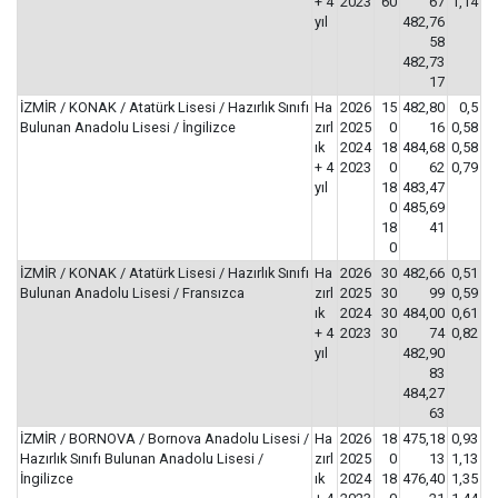
+ 4
2023
60
67
1,14
yıl
482,76
58
482,73
17
İZMİR / KONAK / Atatürk Lisesi / Hazırlık Sınıfı
Ha
2026
15
482,80
0,5
Bulunan Anadolu Lisesi / İngilizce
zırl
2025
0
16
0,58
ık
2024
18
484,68
0,58
+ 4
2023
0
62
0,79
yıl
18
483,47
0
485,69
18
41
0
İZMİR / KONAK / Atatürk Lisesi / Hazırlık Sınıfı
Ha
2026
30
482,66
0,51
Bulunan Anadolu Lisesi / Fransızca
zırl
2025
30
99
0,59
ık
2024
30
484,00
0,61
+ 4
2023
30
74
0,82
yıl
482,90
83
484,27
63
İZMİR / BORNOVA / Bornova Anadolu Lisesi /
Ha
2026
18
475,18
0,93
Hazırlık Sınıfı Bulunan Anadolu Lisesi /
zırl
2025
0
13
1,13
İngilizce
ık
2024
18
476,40
1,35