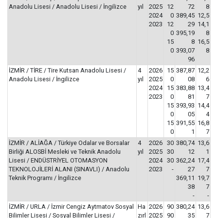
Anadolu Lisesi / Anadolu Lisesi / İngilizce
yıl
2025
12
72
8
2024
0
389,45
12,5
2023
12
29
14,1
0
395,19
8
15
8
16,5
0
393,07
8
96
İZMİR / TİRE / Tire Kutsan Anadolu Lisesi /
4
2026
15
387,87
12,2
Anadolu Lisesi / İngilizce
yıl
2025
0
08
6
2024
15
383,88
13,4
2023
0
81
7
15
393,93
14,4
0
05
4
15
391,55
16,8
0
1
7
İZMİR / ALİAĞA / Türkiye Odalar ve Borsalar
4
2026
30
380,74
13,6
Birliği ALOSBİ Mesleki ve Teknik Anadolu
yıl
2025
30
12
1
Lisesi / ENDÜSTRİYEL OTOMASYON
2024
30
362,24
17,4
TEKNOLOJİLERİ ALANI (SINAVLI) / Anadolu
2023
-
27
7
Teknik Programı / İngilizce
369,11
19,7
38
7
-
-
İZMİR / URLA / İzmir Cengiz Aytmatov Sosyal
Ha
2026
90
380,24
13,6
Bilimler Lisesi / Sosyal Bilimler Lisesi /
zırl
2025
90
35
7