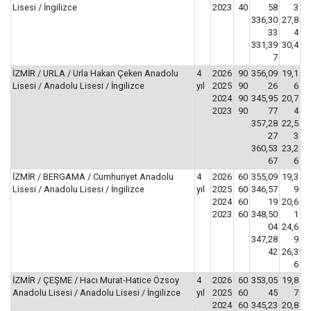
Lisesi / İngilizce
2023
40
58
3
336,30
27,8
33
4
331,39
30,4
7
İZMİR / URLA / Urla Hakan Çeken Anadolu
4
2026
90
356,09
19,1
Lisesi / Anadolu Lisesi / İngilizce
yıl
2025
90
26
6
2024
90
345,95
20,7
2023
90
77
4
357,28
22,5
27
3
360,53
23,2
67
6
İZMİR / BERGAMA / Cumhuriyet Anadolu
4
2026
60
355,09
19,3
Lisesi / Anadolu Lisesi / İngilizce
yıl
2025
60
346,57
9
2024
60
19
20,6
2023
60
348,50
1
04
24,6
347,28
9
42
26,3
6
İZMİR / ÇEŞME / Hacı Murat-Hatice Özsoy
4
2026
60
353,05
19,8
Anadolu Lisesi / Anadolu Lisesi / İngilizce
yıl
2025
60
45
7
2024
60
345,23
20,8