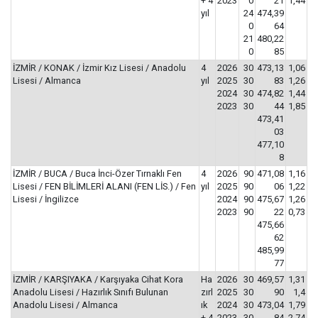
+ 4
2023
0
21
1,44
yıl
24
474,39
0
64
21
480,22
0
85
İZMİR / KONAK / İzmir Kız Lisesi / Anadolu
4
2026
30
473,13
1,06
Lisesi / Almanca
yıl
2025
30
83
1,26
2024
30
474,82
1,44
2023
30
44
1,85
473,41
03
477,10
8
İZMİR / BUCA / Buca İnci-Özer Tırnaklı Fen
4
2026
90
471,08
1,16
Lisesi / FEN BİLİMLERİ ALANI (FEN LİS.) / Fen
yıl
2025
90
06
1,22
Lisesi / İngilizce
2024
90
475,67
1,26
2023
90
22
0,73
475,66
62
485,99
77
İZMİR / KARŞIYAKA / Karşıyaka Cihat Kora
Ha
2026
30
469,57
1,31
Anadolu Lisesi / Hazırlık Sınıfı Bulunan
zırl
2025
30
90
1,4
Anadolu Lisesi / Almanca
ık
2024
30
473,04
1,79
+ 4
2023
30
84
2,74