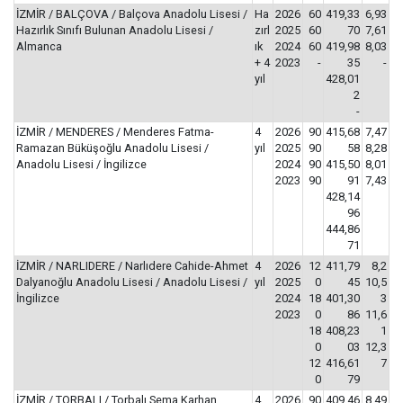
İZMİR / BALÇOVA / Balçova Anadolu Lisesi /
Ha
2026
60
419,33
6,93
Hazırlık Sınıfı Bulunan Anadolu Lisesi /
zırl
2025
60
70
7,61
Almanca
ık
2024
60
419,98
8,03
+ 4
2023
-
35
-
yıl
428,01
2
-
İZMİR / MENDERES / Menderes Fatma-
4
2026
90
415,68
7,47
Ramazan Büküşoğlu Anadolu Lisesi /
yıl
2025
90
58
8,28
Anadolu Lisesi / İngilizce
2024
90
415,50
8,01
2023
90
91
7,43
428,14
96
444,86
71
İZMİR / NARLIDERE / Narlıdere Cahide-Ahmet
4
2026
12
411,79
8,2
Dalyanoğlu Anadolu Lisesi / Anadolu Lisesi /
yıl
2025
0
45
10,5
İngilizce
2024
18
401,30
3
2023
0
86
11,6
18
408,23
1
0
03
12,3
12
416,61
7
0
79
İZMİR / TORBALI / Torbalı Sema Karhan
4
2026
90
409,46
8,49