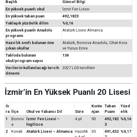
Başlık
Güncel Bilgi
En yüksek puanlı okul
İzmir Fen Lisesi
En yüksek taban puan
492,1823
Yaklaşık yüzdelik dilim
%0,16
En yüksek puanlı Anadolu
Atatürk Lisesi Almanca
programı
Hazırlık sınıfı bulunan öne
Atatürk, Bornova Anadolu, Cihat Kora
çıkan okullar
ve Yunus Emre
Tabloda bulunan
136
okul/program sayısı
Verilerin kullanılacağı tercih
2027 LGS tercihleri
dönemi
İzmir’in En Yüksek Puanlı 20 Lisesi
Sı
Konte
Taban
Yüzd
ra
İlçe
Okul ve Yabancı Dil
Süre
njan
Puanı
elik
1
Bornov
İzmir Fen Lisesi –
4 yıl
90
492,182
%0,16
a
İngilizce
3
2
Konak
Atatürk Lisesi – Almanca
Hazırlık
30
491,432
%0,17
+ 4 yıl
7