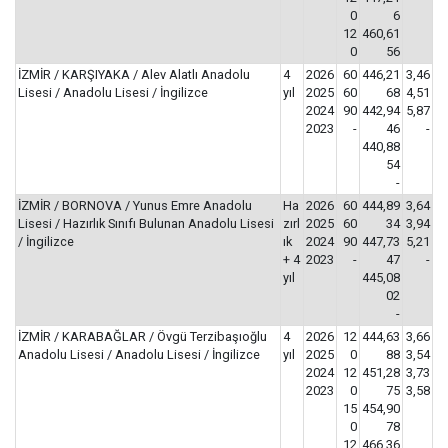
0
6
12
460,61
0
56
İZMİR / KARŞIYAKA / Alev Alatlı Anadolu
4
2026
60
446,21
3,46
Lisesi / Anadolu Lisesi / İngilizce
yıl
2025
60
68
4,51
2024
90
442,94
5,87
2023
-
46
-
440,88
54
-
İZMİR / BORNOVA / Yunus Emre Anadolu
Ha
2026
60
444,89
3,64
Lisesi / Hazırlık Sınıfı Bulunan Anadolu Lisesi
zırl
2025
60
34
3,94
/ İngilizce
ık
2024
90
447,73
5,21
+ 4
2023
-
47
-
yıl
445,08
02
-
İZMİR / KARABAĞLAR / Övgü Terzibaşıoğlu
4
2026
12
444,63
3,66
Anadolu Lisesi / Anadolu Lisesi / İngilizce
yıl
2025
0
88
3,54
2024
12
451,28
3,73
2023
0
75
3,58
15
454,90
0
78
12
466,36