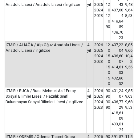
Anadolu Lisesi / Anadolu Lisesi / İngilizce
yıl
2025
12
43
9,48
2024
0
407,68
9,64
2023
12
4
8,53
0
418,84
90
59
438,70
23
İZMİR / ALİAĞA / Alp Oğuz Anadolu Lisesi /
4
2026
12
407,22
8,85
Anadolu Lisesi / İngilizce
yıl
2025
0
04
9,66
2024
15
406,60
10,4
2023
0
07
2
15
414,61
9,56
0
33
15
432,86
0
32
İZMİR / BUCA / Buca Mehmet Akif Ersoy
4
2026
90
401,24
9,85
Sosyal Bilimler Lisesi / Hazırlık Sınıfı
yıl
2025
90
07
9,63
Bulunmayan Sosyal Bilimler Lisesi / İngilizce
2024
90
406,77
9,68
2023
90
29
9,53
418,61
09
433,01
74
İZMİR / ÖDEMİŞ / Ödemiş Ticaret Odası
4
2026
90
391,57
11,5