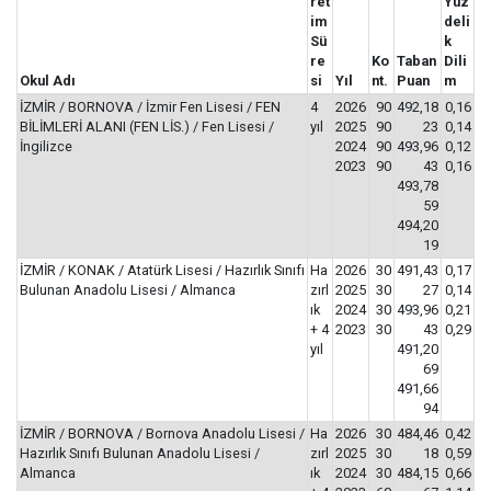
ret
Yüz
im
deli
Sü
k
re
Ko
Taban
Dili
Okul Adı
si
Yıl
nt.
Puan
m
İZMİR / BORNOVA / İzmir Fen Lisesi / FEN
4
2026
90
492,18
0,16
BİLİMLERİ ALANI (FEN LİS.) / Fen Lisesi /
yıl
2025
90
23
0,14
İngilizce
2024
90
493,96
0,12
2023
90
43
0,16
493,78
59
494,20
19
İZMİR / KONAK / Atatürk Lisesi / Hazırlık Sınıfı
Ha
2026
30
491,43
0,17
Bulunan Anadolu Lisesi / Almanca
zırl
2025
30
27
0,14
ık
2024
30
493,96
0,21
+ 4
2023
30
43
0,29
yıl
491,20
69
491,66
94
İZMİR / BORNOVA / Bornova Anadolu Lisesi /
Ha
2026
30
484,46
0,42
Hazırlık Sınıfı Bulunan Anadolu Lisesi /
zırl
2025
30
18
0,59
Almanca
ık
2024
30
484,15
0,66