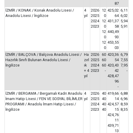
87
İZMİR / KONAK / Konak Anadolu Lisesi /
4
2026
12
425,02
6,11
Anadolu Lisesi / İngilizce
yıl
2025
0
64
6,02
2024
12
431,37
5,94
2023
0
58
5,91
12
440,49
0
93
12
453,55
0
03
İZMİR / BALÇOVA / Balçova Anadolu Lisesi /
Ha
2026
60
420,36
6,79
Hazırlık Sınıfı Bulunan Anadolu Lisesi /
zırl
2025
60
54
7,55
İngilizce
ık
2024
60
420,43
7,95
+ 4
2023
-
42
-
yıl
428,47
96
-
İZMİR / BERGAMA / Bergamalı Kadri Anadolu
4
2026
40
419,66
6,88
İmam Hatip Lisesi / FEN VE SOSYAL BİLİMLER
yıl
2025
40
14
6,96
PROGRAMI / Anadolu İmam Hatip Lisesi /
2024
40
424,57
8,59
İngilizce
2023
40
15
8,35
424,76
11
439,71
13