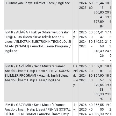
Bulunmayan Sosyal Bilimler Lisesi / İngilizce
2024
60
359,44
18,0
2023
60
13
1
366,80
20,3
43
19,5
377,89
6
84
İZMİR / ALİAĞA / Türkiye Odalar ve Borsalar
4
2026
30
364,41
17,1
Birliği ALOSBİ Mesleki ve Teknik Anadolu
yıl
2025
30
47
8
Lisesi / ELEKTRİK-ELEKTRONİK TEKNOLOJİSİ
2024
30
340,32
21,9
ALANI (SINAVLI) / Anadolu Teknik Programı /
2023
-
68
3
İngilizce
348,49
24,6
26
9
-
-
İZMİR / GAZİEMİR / Şehit Mustafa Yaman
Ha
2026
30
359,03
18,4
Anadolu İmam Hatip Lisesi / FEN VE SOSYAL
zırl
2025
30
83
3
BİLİMLER PROGRAMI / Hazırlık Sınıfı Bulunan
ık
2024
30
354,90
18,9
Anadolu İmam Hatip Lisesi / İngilizce
+ 4
2023
30
57
2
yıl
370,54
19,4
33
4
360,30
23,3
92
1
İZMİR / GAZİEMİR / Şehit Mustafa Yaman
4
2026
40
356,55
19,0
Anadolu İmam Hatip Lisesi / FEN VE SOSYAL
yıl
2025
40
05
2
BİLİMLER PROGRAMI / Anadolu İmam Hatip
2024
40
339,39
22,1