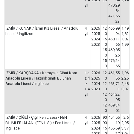
yıl
470,29
84
471,56
23
İZMİR / KONAK / İzmir Kız Lisesi / Anadolu
4
2026
12
466,99
1,49
Lisesi / İngilizce
yıl
2025
0
94
1,82
2024
15
468,11
1,82
2023
0
66
1,99
15
469,85
0
25
15
476,24
0
65
İZMİR / KARŞIYAKA / Karşıyaka Cihat Kora
Ha
2026
12
461,55
1,96
Anadolu Lisesi / Hazırlık Sınıfı Bulunan
zırl
2025
0
56
2,25
Anadolu Lisesi / İngilizce
ık
2024
12
463,71
2,48
+ 4
2023
0
3
3,07
yıl
12
464,22
0
95
12
469,34
0
02
İZMİR / ÇİĞLİ / Çiğli Fen Lisesi / FEN
4
2026
90
454,55
2,6
BİLİMLERİ ALANI (FEN LİS.) / Fen Lisesi /
yıl
2025
90
19
2,95
İngilizce
2024
15
456,69
3,37
2023
0
27
3,04