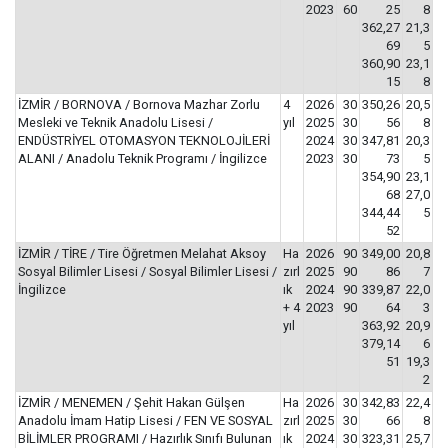
2023
60
25
8
362,27
21,3
69
5
360,90
23,1
15
8
İZMİR / BORNOVA / Bornova Mazhar Zorlu
4
2026
30
350,26
20,5
Mesleki ve Teknik Anadolu Lisesi /
yıl
2025
30
56
8
ENDÜSTRİYEL OTOMASYON TEKNOLOJİLERİ
2024
30
347,81
20,3
ALANI / Anadolu Teknik Programı / İngilizce
2023
30
73
5
354,90
23,1
68
27,0
344,44
5
52
İZMİR / TİRE / Tire Öğretmen Melahat Aksoy
Ha
2026
90
349,00
20,8
Sosyal Bilimler Lisesi / Sosyal Bilimler Lisesi /
zırl
2025
90
86
7
İngilizce
ık
2024
90
339,87
22,0
+ 4
2023
90
64
3
yıl
363,92
20,9
379,14
6
51
19,3
2
İZMİR / MENEMEN / Şehit Hakan Gülşen
Ha
2026
30
342,83
22,4
Anadolu İmam Hatip Lisesi / FEN VE SOSYAL
zırl
2025
30
66
8
BİLİMLER PROGRAMI / Hazırlık Sınıfı Bulunan
ık
2024
30
323,31
25,7