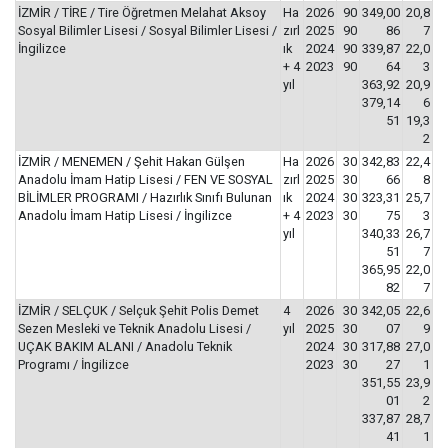
İZMİR / TİRE / Tire Öğretmen Melahat Aksoy
Ha
2026
90
349,00
20,8
Sosyal Bilimler Lisesi / Sosyal Bilimler Lisesi /
zırl
2025
90
86
7
İngilizce
ık
2024
90
339,87
22,0
+ 4
2023
90
64
3
yıl
363,92
20,9
379,14
6
51
19,3
2
İZMİR / MENEMEN / Şehit Hakan Gülşen
Ha
2026
30
342,83
22,4
Anadolu İmam Hatip Lisesi / FEN VE SOSYAL
zırl
2025
30
66
8
BİLİMLER PROGRAMI / Hazırlık Sınıfı Bulunan
ık
2024
30
323,31
25,7
Anadolu İmam Hatip Lisesi / İngilizce
+ 4
2023
30
75
3
yıl
340,33
26,7
51
7
365,95
22,0
82
7
İZMİR / SELÇUK / Selçuk Şehit Polis Demet
4
2026
30
342,05
22,6
Sezen Mesleki ve Teknik Anadolu Lisesi /
yıl
2025
30
07
9
UÇAK BAKIM ALANI / Anadolu Teknik
2024
30
317,88
27,0
Programı / İngilizce
2023
30
27
1
351,55
23,9
01
2
337,87
28,7
41
1