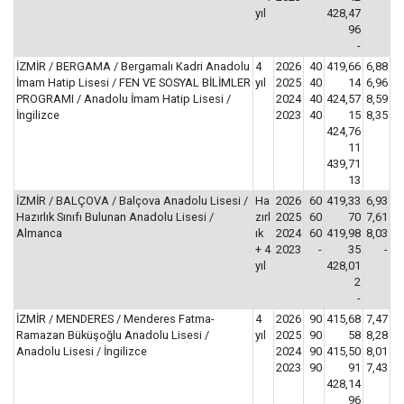
yıl
428,47
96
-
İZMİR / BERGAMA / Bergamalı Kadri Anadolu
4
2026
40
419,66
6,88
İmam Hatip Lisesi / FEN VE SOSYAL BİLİMLER
yıl
2025
40
14
6,96
PROGRAMI / Anadolu İmam Hatip Lisesi /
2024
40
424,57
8,59
İngilizce
2023
40
15
8,35
424,76
11
439,71
13
İZMİR / BALÇOVA / Balçova Anadolu Lisesi /
Ha
2026
60
419,33
6,93
Hazırlık Sınıfı Bulunan Anadolu Lisesi /
zırl
2025
60
70
7,61
Almanca
ık
2024
60
419,98
8,03
+ 4
2023
-
35
-
yıl
428,01
2
-
İZMİR / MENDERES / Menderes Fatma-
4
2026
90
415,68
7,47
Ramazan Büküşoğlu Anadolu Lisesi /
yıl
2025
90
58
8,28
Anadolu Lisesi / İngilizce
2024
90
415,50
8,01
2023
90
91
7,43
428,14
96