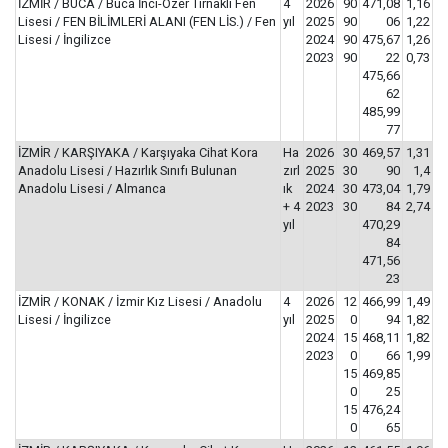
İZMİR / BUCA / Buca İnci-Özer Tırnaklı Fen
4
2026
90
471,08
1,16
Lisesi / FEN BİLİMLERİ ALANI (FEN LİS.) / Fen
yıl
2025
90
06
1,22
Lisesi / İngilizce
2024
90
475,67
1,26
2023
90
22
0,73
475,66
62
485,99
77
İZMİR / KARŞIYAKA / Karşıyaka Cihat Kora
Ha
2026
30
469,57
1,31
Anadolu Lisesi / Hazırlık Sınıfı Bulunan
zırl
2025
30
90
1,4
Anadolu Lisesi / Almanca
ık
2024
30
473,04
1,79
+ 4
2023
30
84
2,74
yıl
470,29
84
471,56
23
İZMİR / KONAK / İzmir Kız Lisesi / Anadolu
4
2026
12
466,99
1,49
Lisesi / İngilizce
yıl
2025
0
94
1,82
2024
15
468,11
1,82
2023
0
66
1,99
15
469,85
0
25
15
476,24
0
65