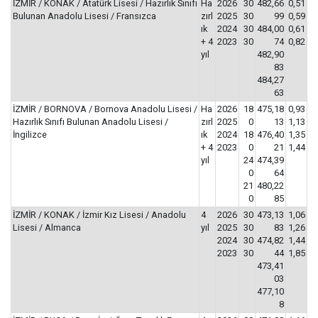
İZMİR / KONAK / Atatürk Lisesi / Hazırlık Sınıfı
Ha
2026
30
482,66
0,51
Bulunan Anadolu Lisesi / Fransızca
zırl
2025
30
99
0,59
ık
2024
30
484,00
0,61
+ 4
2023
30
74
0,82
yıl
482,90
83
484,27
63
İZMİR / BORNOVA / Bornova Anadolu Lisesi /
Ha
2026
18
475,18
0,93
Hazırlık Sınıfı Bulunan Anadolu Lisesi /
zırl
2025
0
13
1,13
İngilizce
ık
2024
18
476,40
1,35
+ 4
2023
0
21
1,44
yıl
24
474,39
0
64
21
480,22
0
85
İZMİR / KONAK / İzmir Kız Lisesi / Anadolu
4
2026
30
473,13
1,06
Lisesi / Almanca
yıl
2025
30
83
1,26
2024
30
474,82
1,44
2023
30
44
1,85
473,41
03
477,10
8