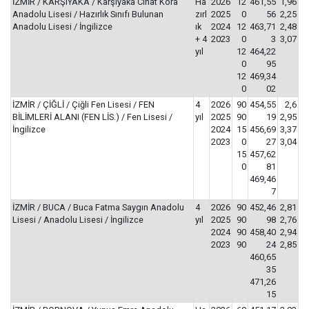
İZMİR / KARŞIYAKA / Karşıyaka Cihat Kora
Ha
2026
12
461,55
1,96
Anadolu Lisesi / Hazırlık Sınıfı Bulunan
zırl
2025
0
56
2,25
Anadolu Lisesi / İngilizce
ık
2024
12
463,71
2,48
+ 4
2023
0
3
3,07
yıl
12
464,22
0
95
12
469,34
0
02
İZMİR / ÇİĞLİ / Çiğli Fen Lisesi / FEN
4
2026
90
454,55
2,6
BİLİMLERİ ALANI (FEN LİS.) / Fen Lisesi /
yıl
2025
90
19
2,95
İngilizce
2024
15
456,69
3,37
2023
0
27
3,04
15
457,62
0
81
469,46
7
İZMİR / BUCA / Buca Fatma Saygın Anadolu
4
2026
90
452,46
2,81
Lisesi / Anadolu Lisesi / İngilizce
yıl
2025
90
98
2,76
2024
90
458,40
2,94
2023
90
24
2,85
460,65
35
471,26
15