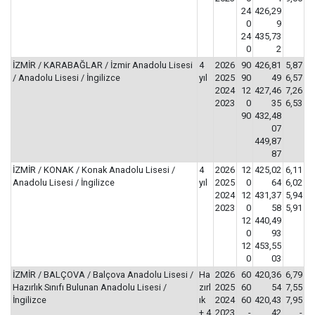
24
426,29
0
9
24
435,73
0
2
İZMİR / KARABAĞLAR / İzmir Anadolu Lisesi
4
2026
90
426,81
5,87
/ Anadolu Lisesi / İngilizce
yıl
2025
90
49
6,57
2024
12
427,46
7,26
2023
0
35
6,53
90
432,48
07
449,87
87
İZMİR / KONAK / Konak Anadolu Lisesi /
4
2026
12
425,02
6,11
Anadolu Lisesi / İngilizce
yıl
2025
0
64
6,02
2024
12
431,37
5,94
2023
0
58
5,91
12
440,49
0
93
12
453,55
0
03
İZMİR / BALÇOVA / Balçova Anadolu Lisesi /
Ha
2026
60
420,36
6,79
Hazırlık Sınıfı Bulunan Anadolu Lisesi /
zırl
2025
60
54
7,55
İngilizce
ık
2024
60
420,43
7,95
+ 4
2023
-
42
-