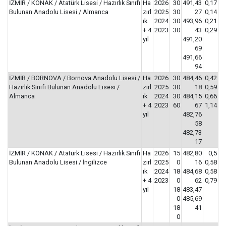
İZMİR / KONAK / Atatürk Lisesi / Hazırlık Sınıfı
Ha
2026
30
491,43
0,17
Bulunan Anadolu Lisesi / Almanca
zırl
2025
30
27
0,14
ık
2024
30
493,96
0,21
+ 4
2023
30
43
0,29
yıl
491,20
69
491,66
94
İZMİR / BORNOVA / Bornova Anadolu Lisesi /
Ha
2026
30
484,46
0,42
Hazırlık Sınıfı Bulunan Anadolu Lisesi /
zırl
2025
30
18
0,59
Almanca
ık
2024
30
484,15
0,66
+ 4
2023
60
67
1,14
yıl
482,76
58
482,73
17
İZMİR / KONAK / Atatürk Lisesi / Hazırlık Sınıfı
Ha
2026
15
482,80
0,5
Bulunan Anadolu Lisesi / İngilizce
zırl
2025
0
16
0,58
ık
2024
18
484,68
0,58
+ 4
2023
0
62
0,79
yıl
18
483,47
0
485,69
18
41
0