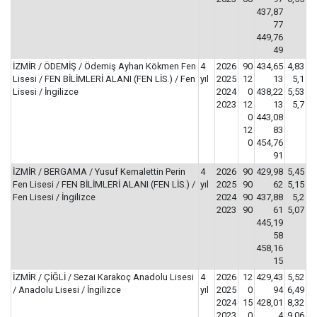
437,87
77
449,76
49
İZMİR / ÖDEMİŞ / Ödemiş Ayhan Kökmen Fen
4
2026
90
434,65
4,83
Lisesi / FEN BİLİMLERİ ALANI (FEN LİS.) / Fen
yıl
2025
12
13
5,1
Lisesi / İngilizce
2024
0
438,22
5,53
2023
12
13
5,7
0
443,08
12
83
0
454,76
91
İZMİR / BERGAMA / Yusuf Kemalettin Perin
4
2026
90
429,98
5,45
Fen Lisesi / FEN BİLİMLERİ ALANI (FEN LİS.) /
yıl
2025
90
62
5,15
Fen Lisesi / İngilizce
2024
90
437,88
5,2
2023
90
61
5,07
445,19
58
458,16
15
İZMİR / ÇİĞLİ / Sezai Karakoç Anadolu Lisesi
4
2026
12
429,43
5,52
/ Anadolu Lisesi / İngilizce
yıl
2025
0
94
6,49
2024
15
428,01
8,32
2023
0
4
9,06