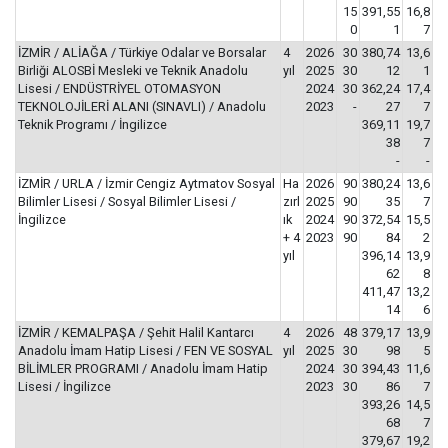
15
391,55
16,8
0
1
7
İZMİR / ALİAĞA / Türkiye Odalar ve Borsalar
4
2026
30
380,74
13,6
Birliği ALOSBİ Mesleki ve Teknik Anadolu
yıl
2025
30
12
1
Lisesi / ENDÜSTRİYEL OTOMASYON
2024
30
362,24
17,4
TEKNOLOJİLERİ ALANI (SINAVLI) / Anadolu
2023
-
27
7
Teknik Programı / İngilizce
369,11
19,7
38
7
-
-
İZMİR / URLA / İzmir Cengiz Aytmatov Sosyal
Ha
2026
90
380,24
13,6
Bilimler Lisesi / Sosyal Bilimler Lisesi /
zırl
2025
90
35
7
İngilizce
ık
2024
90
372,54
15,5
+ 4
2023
90
84
2
yıl
396,14
13,9
62
8
411,47
13,2
14
6
İZMİR / KEMALPAŞA / Şehit Halil Kantarcı
4
2026
48
379,17
13,9
Anadolu İmam Hatip Lisesi / FEN VE SOSYAL
yıl
2025
30
98
5
BİLİMLER PROGRAMI / Anadolu İmam Hatip
2024
30
394,43
11,6
Lisesi / İngilizce
2023
30
86
7
393,26
14,5
68
7
379,67
19,2