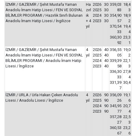
İZMİR / GAZİEMİR / Şehit Mustafa Yaman
Ha
2026
30
359,03
18,4
Anadolu İmam Hatip Lisesi / FEN VE SOSYAL
zırl
2025
30
83
3
BİLİMLER PROGRAMI / Hazırlık Sınıfı Bulunan
ık
2024
30
354,90
18,9
Anadolu İmam Hatip Lisesi / İngilizce
+ 4
2023
30
57
2
yıl
370,54
19,4
33
4
360,30
23,3
92
1
İZMİR / GAZİEMİR / Şehit Mustafa Yaman
4
2026
40
356,55
19,0
Anadolu İmam Hatip Lisesi / FEN VE SOSYAL
yıl
2025
40
05
2
BİLİMLER PROGRAMI / Anadolu İmam Hatip
2024
40
339,39
22,1
Lisesi / İngilizce
2023
40
58
3
336,30
27,8
33
4
331,39
30,4
7
İZMİR / URLA / Urla Hakan Çeken Anadolu
4
2026
90
356,09
19,1
Lisesi / Anadolu Lisesi / İngilizce
yıl
2025
90
26
6
2024
90
345,95
20,7
2023
90
77
4
357,28
22,5
27
3
360,53
23,2
67
6