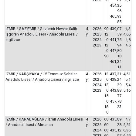
454,35
96
465,93
85
İZMİR / GAZİEMİR / Gaziemir Nevvar Salih
4
2026
90
439,07
4,3
İşgören Anadolu Lisesi / Anadolu Lisesi /
yıl
2025
12
59
4,66
İngilizce
2024
0
441,75
4,8
2023
12
94
4,5
0
447,80
90
18
461,24
11
İZMİR / KARŞIYAKA / 15 Temmuz Şehitler
4
2026
12
437,31
4,51
Anadolu Lisesi / Anadolu Lisesi / İngilizce
yıl
2025
0
438,24
5,1
2024
12
29
5,4
2023
0
443,88
5,16
15
77
0
457,78
18
23
0
İZMİR / KARABAĞLAR / İzmir Anadolu Lisesi
4
2026
60
435,89
4,7
/ Anadolu Lisesi / Almanca
yıl
2025
60
28
5,51
2024
60
435,12
6,36
2023
60
97
6,55