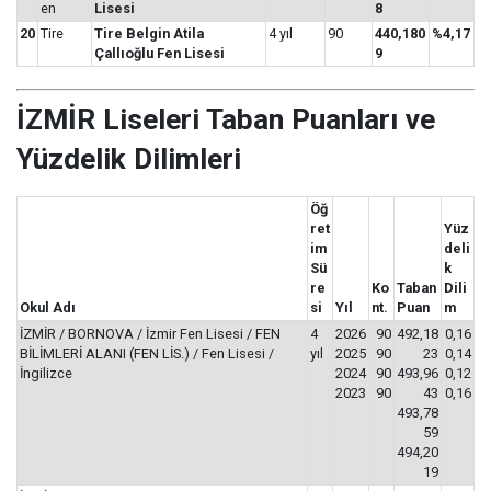
en
Lisesi
8
20
Tire
Tire Belgin Atila
4 yıl
90
440,180
%4,17
Çallıoğlu Fen Lisesi
9
İZMİR Liseleri Taban Puanları ve
Yüzdelik Dilimleri
Öğ
ret
Yüz
im
deli
Sü
k
re
Ko
Taban
Dili
Okul Adı
si
Yıl
nt.
Puan
m
İZMİR / BORNOVA / İzmir Fen Lisesi / FEN
4
2026
90
492,18
0,16
BİLİMLERİ ALANI (FEN LİS.) / Fen Lisesi /
yıl
2025
90
23
0,14
İngilizce
2024
90
493,96
0,12
2023
90
43
0,16
493,78
59
494,20
19