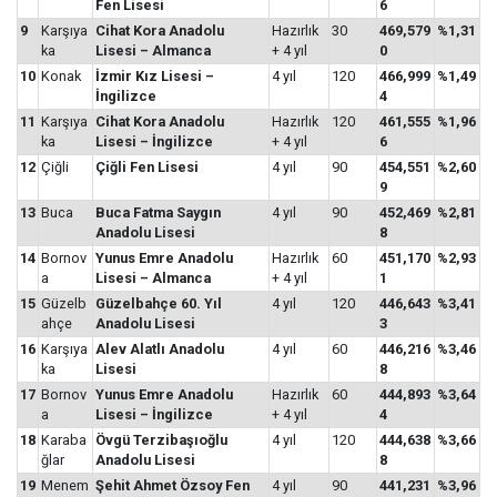
Fen Lisesi
6
9
Karşıya
Cihat Kora Anadolu
Hazırlık
30
469,579
%1,31
ka
Lisesi – Almanca
+ 4 yıl
0
10
Konak
İzmir Kız Lisesi –
4 yıl
120
466,999
%1,49
İngilizce
4
11
Karşıya
Cihat Kora Anadolu
Hazırlık
120
461,555
%1,96
ka
Lisesi – İngilizce
+ 4 yıl
6
12
Çiğli
Çiğli Fen Lisesi
4 yıl
90
454,551
%2,60
9
13
Buca
Buca Fatma Saygın
4 yıl
90
452,469
%2,81
Anadolu Lisesi
8
14
Bornov
Yunus Emre Anadolu
Hazırlık
60
451,170
%2,93
a
Lisesi – Almanca
+ 4 yıl
1
15
Güzelb
Güzelbahçe 60. Yıl
4 yıl
120
446,643
%3,41
ahçe
Anadolu Lisesi
3
16
Karşıya
Alev Alatlı Anadolu
4 yıl
60
446,216
%3,46
ka
Lisesi
8
17
Bornov
Yunus Emre Anadolu
Hazırlık
60
444,893
%3,64
a
Lisesi – İngilizce
+ 4 yıl
4
18
Karaba
Övgü Terzibaşıoğlu
4 yıl
120
444,638
%3,66
ğlar
Anadolu Lisesi
8
19
Menem
Şehit Ahmet Özsoy Fen
4 yıl
90
441,231
%3,96