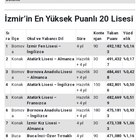
İzmir’in En Yüksek Puanlı 20 Lisesi
Sı
Konte
Taban
Yüzd
ra
İlçe
Okul ve Yabancı Dil
Süre
njan
Puanı
elik
1
Bornov
İzmir Fen Lisesi –
4 yıl
90
492,182
%0,16
a
İngilizce
3
2
Konak
Atatürk Lisesi – Almanca
Hazırlık
30
491,432
%0,17
+ 4 yıl
7
3
Bornov
Bornova Anadolu Lisesi
Hazırlık
30
484,461
%0,42
a
– Almanca
+ 4 yıl
8
4
Konak
Atatürk Lisesi – İngilizce
Hazırlık
150
482,801
%0,50
+ 4 yıl
6
5
Konak
Atatürk Lisesi –
Hazırlık
30
482,669
%0,51
Fransızca
+ 4 yıl
9
6
Bornov
Bornova Anadolu Lisesi
Hazırlık
180
475,181
%0,93
a
– İngilizce
+ 4 yıl
3
7
Konak
İzmir Kız Lisesi –
4 yıl
30
473,138
%1,06
Almanca
3
8
Buca
Buca İnci-Özer Tırnaklı
4 yıl
90
471,080
%1,16