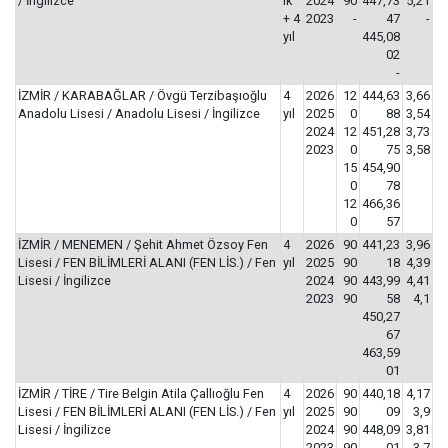
/ İngilizce
ık
2024
90
447,73
5,21
+ 4
2023
-
47
-
yıl
445,08
02
-
İZMİR / KARABAĞLAR / Övgü Terzibaşıoğlu
4
2026
12
444,63
3,66
Anadolu Lisesi / Anadolu Lisesi / İngilizce
yıl
2025
0
88
3,54
2024
12
451,28
3,73
2023
0
75
3,58
15
454,90
0
78
12
466,36
0
57
İZMİR / MENEMEN / Şehit Ahmet Özsoy Fen
4
2026
90
441,23
3,96
Lisesi / FEN BİLİMLERİ ALANI (FEN LİS.) / Fen
yıl
2025
90
18
4,39
Lisesi / İngilizce
2024
90
443,99
4,41
2023
90
58
4,1
450,27
67
463,59
01
İZMİR / TİRE / Tire Belgin Atila Çallıoğlu Fen
4
2026
90
440,18
4,17
Lisesi / FEN BİLİMLERİ ALANI (FEN LİS.) / Fen
yıl
2025
90
09
3,9
Lisesi / İngilizce
2024
90
448,09
3,81
2023
90
01
3,7