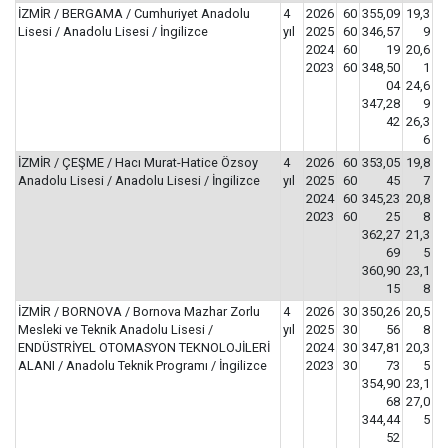
İZMİR / BERGAMA / Cumhuriyet Anadolu
4
2026
60
355,09
19,3
Lisesi / Anadolu Lisesi / İngilizce
yıl
2025
60
346,57
9
2024
60
19
20,6
2023
60
348,50
1
04
24,6
347,28
9
42
26,3
6
İZMİR / ÇEŞME / Hacı Murat-Hatice Özsoy
4
2026
60
353,05
19,8
Anadolu Lisesi / Anadolu Lisesi / İngilizce
yıl
2025
60
45
7
2024
60
345,23
20,8
2023
60
25
8
362,27
21,3
69
5
360,90
23,1
15
8
İZMİR / BORNOVA / Bornova Mazhar Zorlu
4
2026
30
350,26
20,5
Mesleki ve Teknik Anadolu Lisesi /
yıl
2025
30
56
8
ENDÜSTRİYEL OTOMASYON TEKNOLOJİLERİ
2024
30
347,81
20,3
ALANI / Anadolu Teknik Programı / İngilizce
2023
30
73
5
354,90
23,1
68
27,0
344,44
5
52