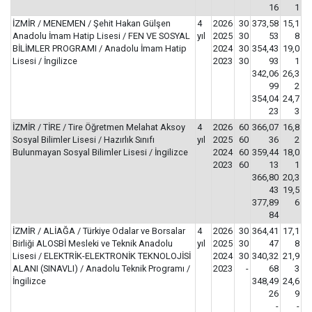
16
1
İZMİR / MENEMEN / Şehit Hakan Gülşen
4
2026
30
373,58
15,1
Anadolu İmam Hatip Lisesi / FEN VE SOSYAL
yıl
2025
30
53
8
BİLİMLER PROGRAMI / Anadolu İmam Hatip
2024
30
354,43
19,0
Lisesi / İngilizce
2023
30
93
1
342,06
26,3
99
2
354,04
24,7
23
3
İZMİR / TİRE / Tire Öğretmen Melahat Aksoy
4
2026
60
366,07
16,8
Sosyal Bilimler Lisesi / Hazırlık Sınıfı
yıl
2025
60
36
2
Bulunmayan Sosyal Bilimler Lisesi / İngilizce
2024
60
359,44
18,0
2023
60
13
1
366,80
20,3
43
19,5
377,89
6
84
İZMİR / ALİAĞA / Türkiye Odalar ve Borsalar
4
2026
30
364,41
17,1
Birliği ALOSBİ Mesleki ve Teknik Anadolu
yıl
2025
30
47
8
Lisesi / ELEKTRİK-ELEKTRONİK TEKNOLOJİSİ
2024
30
340,32
21,9
ALANI (SINAVLI) / Anadolu Teknik Programı /
2023
-
68
3
İngilizce
348,49
24,6
26
9
-
-