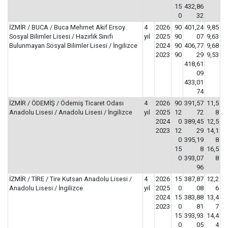
15
432,86
0
32
İZMİR / BUCA / Buca Mehmet Akif Ersoy
4
2026
90
401,24
9,85
Sosyal Bilimler Lisesi / Hazırlık Sınıfı
yıl
2025
90
07
9,63
Bulunmayan Sosyal Bilimler Lisesi / İngilizce
2024
90
406,77
9,68
2023
90
29
9,53
418,61
09
433,01
74
İZMİR / ÖDEMİŞ / Ödemiş Ticaret Odası
4
2026
90
391,57
11,5
Anadolu Lisesi / Anadolu Lisesi / İngilizce
yıl
2025
12
72
8
2024
0
389,45
12,5
2023
12
29
14,1
0
395,19
8
15
8
16,5
0
393,07
8
96
İZMİR / TİRE / Tire Kutsan Anadolu Lisesi /
4
2026
15
387,87
12,2
Anadolu Lisesi / İngilizce
yıl
2025
0
08
6
2024
15
383,88
13,4
2023
0
81
7
15
393,93
14,4
0
05
4