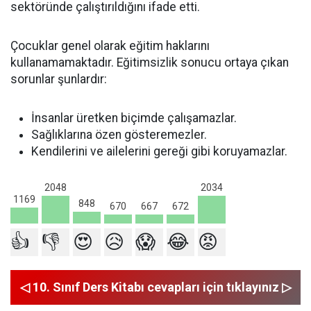
sektöründe çalıştırıldığını ifade etti.
Çocuklar genel olarak eğitim haklarını
kullanamamaktadır. Eğitimsizlik sonucu ortaya çıkan
sorunlar şunlardır:
İnsanlar üretken biçimde çalışamazlar.
Sağlıklarına özen gösteremezler.
Kendilerini ve ailelerini gereği gibi koruyamazlar.
2048
2034
1169
848
672
670
667
👍
👎
😍
😥
😱
😂
😡
◁ 10. Sınıf Ders Kitabı cevapları için tıklayınız ▷