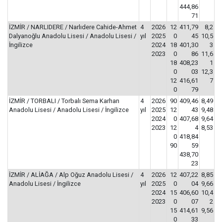
444,86
71
İZMİR / NARLIDERE / Narlıdere Cahide-Ahmet
4
2026
12
411,79
8,2
Dalyanoğlu Anadolu Lisesi / Anadolu Lisesi /
yıl
2025
0
45
10,5
İngilizce
2024
18
401,30
3
2023
0
86
11,6
18
408,23
1
0
03
12,3
12
416,61
7
0
79
İZMİR / TORBALI / Torbalı Sema Karhan
4
2026
90
409,46
8,49
Anadolu Lisesi / Anadolu Lisesi / İngilizce
yıl
2025
12
43
9,48
2024
0
407,68
9,64
2023
12
4
8,53
0
418,84
90
59
438,70
23
İZMİR / ALİAĞA / Alp Oğuz Anadolu Lisesi /
4
2026
12
407,22
8,85
Anadolu Lisesi / İngilizce
yıl
2025
0
04
9,66
2024
15
406,60
10,4
2023
0
07
2
15
414,61
9,56
0
33