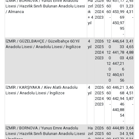
İZMİR / BORNOVA / Yunus Emre Anadolu
Ha
2026
60
451,17
2,93
Lisesi / Hazırlık Sınıfı Bulunan Anadolu Lisesi
zırl
2025
60
01
3,23
/ Almanca
ık
2024
60
453,99
4,31
+ 4
2023
-
69
-
yıl
450,97
95
-
İZMİR / GÜZELBAHÇE / Güzelbahçe 60.Yıl
4
2026
12
446,64
3,41
Anadolu Lisesi / Anadolu Lisesi / İngilizce
yıl
2025
0
33
4,65
2024
12
441,78
4,88
2023
0
03
4,63
12
447,21
0
6
12
460,61
0
56
İZMİR / KARŞIYAKA / Alev Alatlı Anadolu
4
2026
60
446,21
3,46
Lisesi / Anadolu Lisesi / İngilizce
yıl
2025
60
68
4,51
2024
90
442,94
5,87
2023
-
46
-
440,88
54
-
İZMİR / BORNOVA / Yunus Emre Anadolu
Ha
2026
60
444,89
3,64
Lisesi / Hazırlık Sınıfı Bulunan Anadolu Lisesi
zırl
2025
60
34
3,94