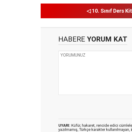
◁ 10. Sınıf Ders Kit
HABERE
YORUM KAT
UYARI:
Küfür, hakaret, rencide edici cümleler 
yazılmamış, Türkçe karakter kullanılmayan,