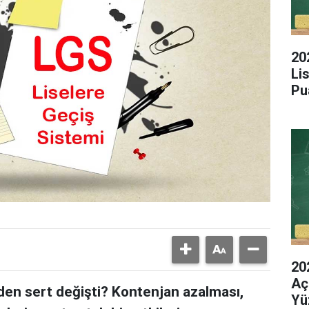
20
Li
Pu
20
Aç
den sert değişti? Kontenjan azalması,
Yü