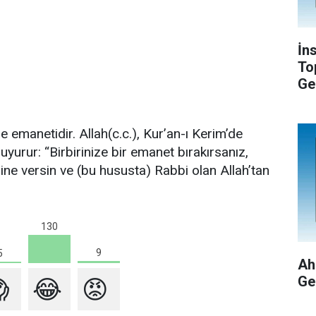
İn
To
Ge
e emanetidir. Allah(c.c.), Kur’an-ı Kerim’de
urur: “Birbirinize bir emanet bırakırsanız,
ne versin ve (bu hususta) Rabbi olan Allah’tan
130
9
5
Ah
Ge

😂
😡