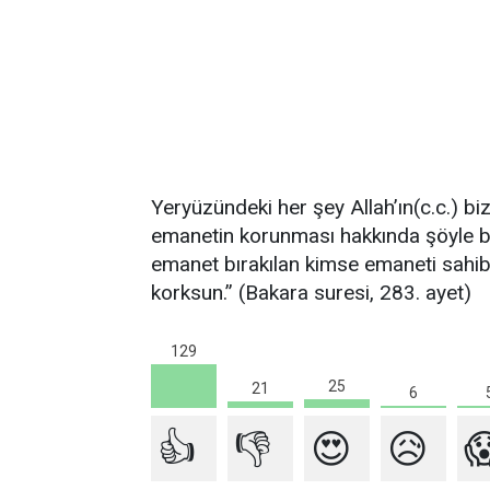
Yeryüzündeki her şey Allah’ın(c.c.) biz
emanetin korunması hakkında şöyle buy
emanet bırakılan kimse emaneti sahibi
korksun.” (Bakara suresi, 283. ayet)
129
25
21
6
👍
👎
😍
😥
