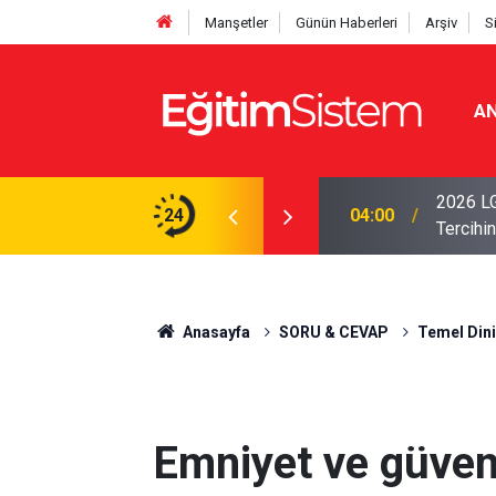
Manşetler
Günün Haberleri
Arşiv
S
AN
i Açıklandı: Sınavla Alan Liseler Yüzde 95,76
2026 LG
24
04:00
Tercihin
Anasayfa
SORU & CEVAP
Temel Dini 
Emniyet ve güven