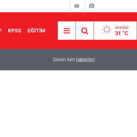
İstanbul
F
KPSS
EĞİTİM
31 °C
Aileniz Sizi İlgi ve Yeteneklerinize Göre Hangi E
01:00
Günün tüm
haberleri
Yönlendiriyor?