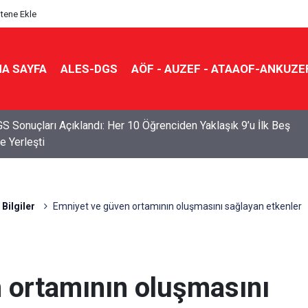
itene Ekle
A SAYFA
ALES-DGS
AÖF - AUZEF - ATAAOF-ANKUZE
S Sonuçları Açıklandı: Her 10 Öğrenciden Yaklaşık 9’u İlk Beş
e Yerleşti
Bilgiler
Emniyet ve güven ortamının oluşmasını sağlayan etkenler
 ortamının oluşmasını