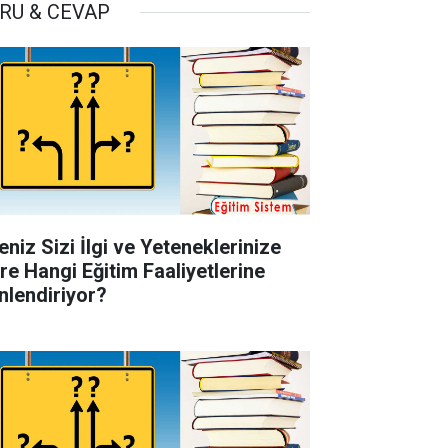
RU & CEVAP
eniz Sizi İlgi ve Yeteneklerinize
re Hangi Eğitim Faaliyetlerine
nlendiriyor?