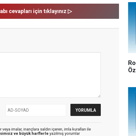
abı cevapları için tıklayınız ▷
Ro
Öz
veya imalar, inançlara saldırı içeren, imla kuralları ile
isimsiz ve büyük harflerle
yazılmış yorumlar