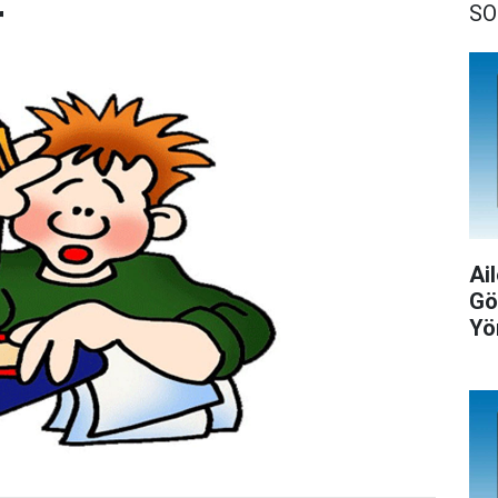
r
SO
Ail
Gö
Yö