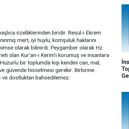
şlıca özelliklerinden biridir. Resul-i Ekrem
tanınmış mert, iyi huylu, komşuluk haklarını
 kimse olarak bilinirdi. Peygamber olarak Hz.
neti olan Kur’an-ı Kerim’i korumuş ve insanlara
İn
. Huzurlu bir toplumda kişi kendini can, mal,
To
ve güvende hissetmesi gerekir. Birbirine
Ge
 ve dostluktan bahsedilemez.