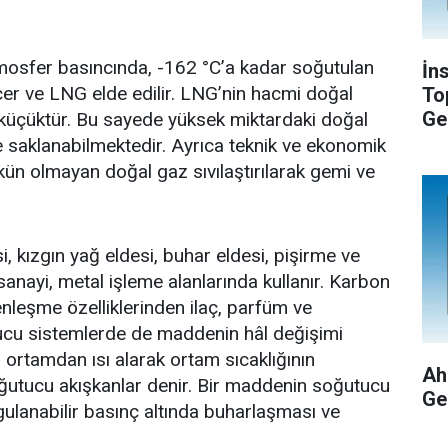
mosfer basıncında, -162 °C’a kadar soğutulan
İn
çer ve LNG elde edilir. LNG’nin hacmi doğal
To
Ge
küçüktür. Bu sayede yüksek miktardaki doğal
de saklanabilmektedir. Ayrıca teknik ve ekonomik
kün olmayan doğal gaz sıvılaştırılarak gemi ve
i, kızgın yağ eldesi, buhar eldesi, pişirme ve
anayi, metal işleme alanlarında kullanır. Karbon
genleşme özelliklerinden ilaç, parfüm ve
ucu sistemlerde de maddenin hâl değişimi
n ortamdan ısı alarak ortam sıcaklığının
Ah
utucu akışkanlar denir. Bir maddenin soğutucu
Ge
ygulanabilir basınç altında buharlaşması ve