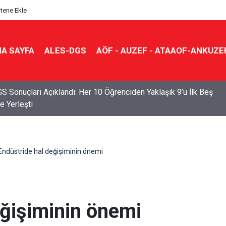
itene Ekle
A SAYFA
ALES-DGS
AÖF - AUZEF - ATAAOF-ANKUZE
S Sonuçları Açıklandı: Her 10 Öğrenciden Yaklaşık 9’u İlk Beş
e Yerleşti
Endüstride hal değişiminin önemi
eğişiminin önemi