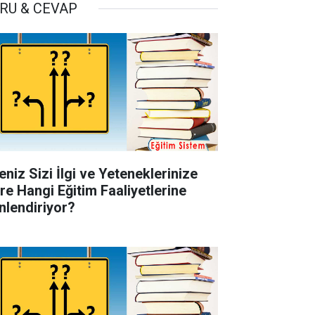
RU & CEVAP
eniz Sizi İlgi ve Yeteneklerinize
re Hangi Eğitim Faaliyetlerine
nlendiriyor?