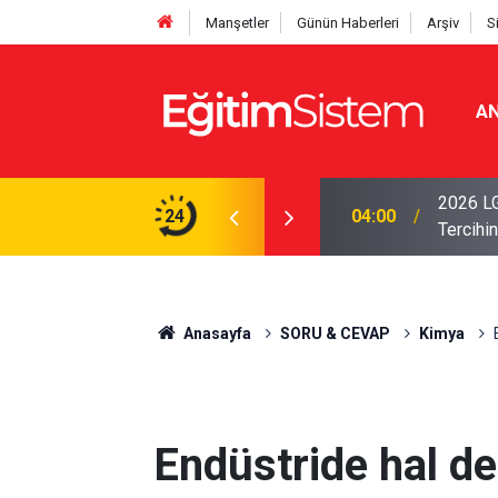
Manşetler
Günün Haberleri
Arşiv
S
AN
i Açıklandı: Sınavla Alan Liseler Yüzde 95,76
2026 LG
24
04:00
Tercihin
Anasayfa
SORU & CEVAP
Kimya
Endüstride hal d