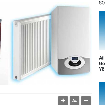
SO
Ail
Gö
Yö