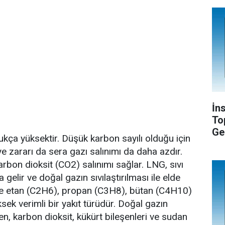
İn
To
Ge
ukça yüksektir. Düşük karbon sayılı olduğu için
ye zararı da sera gazı salınımı da daha azdır.
bon dioksit (CO2) salınımı sağlar. LNG, sıvı
gelir ve doğal gazın sıvılaştırılması ile elde
ere etan (C2H6), propan (C3H8), bütan (C4H10)
sek verimli bir yakıt türüdür. Doğal gazın
ijen, karbon dioksit, kükürt bileşenleri ve sudan