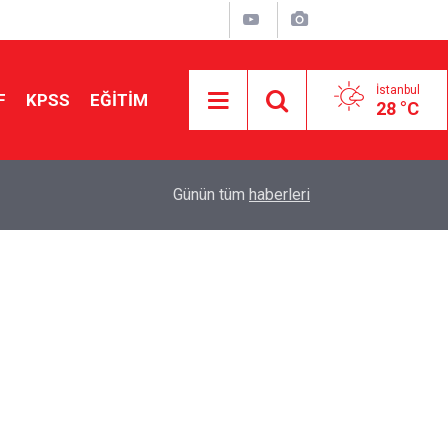
İstanbul
F
KPSS
EĞİTİM
28 °C
Aileniz Sizi İlgi ve Yeteneklerinize Göre Hangi E
01:00
Günün tüm
haberleri
Yönlendiriyor?