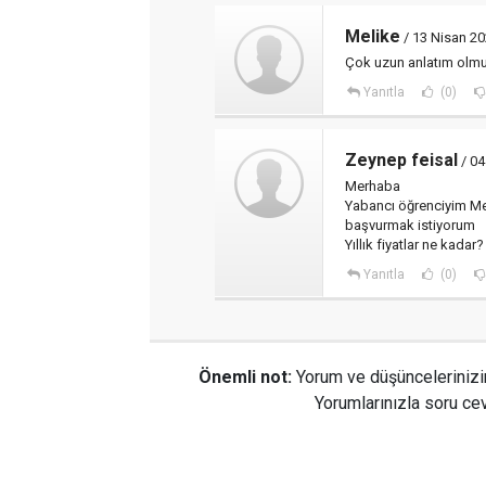
Melike
/ 13 Nisan 20
Çok uzun anlatım olm
Yanıtla
(0)
Zeynep feisal
/ 04
Merhaba
Yabancı öğrenciyim Me
başvurmak istiyorum
Yıllık fiyatlar ne kadar?
Yanıtla
(0)
Önemli not:
Yorum ve düşüncelerinizi
Yorumlarınızla soru cev