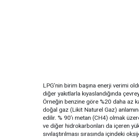
LPG’nin birim başına enerji verimi old
diğer yakıtlarla kıyaslandığında çevre
Örneğin benzine göre %20 daha az kar
doğal gaz (Likit Naturel Gaz) anlamına 
edilir. % 90’ı metan (CH4) olmak üz
ve diğer hidrokarbonları da içeren yük
sıvılaştırılması sırasında içindeki oks