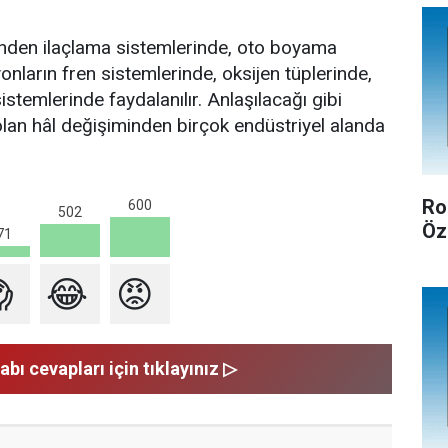
minden ilaçlama sistemlerinde, oto boyama
nların fren sistemlerinde, oksijen tüplerinde,
temlerinde faydalanılır. Anlaşılacağı gibi
 olan hâl değişiminden birçok endüstriyel alanda
Ro
600
502
Öz
71

😂
😡
abı cevapları için tıklayınız ▷