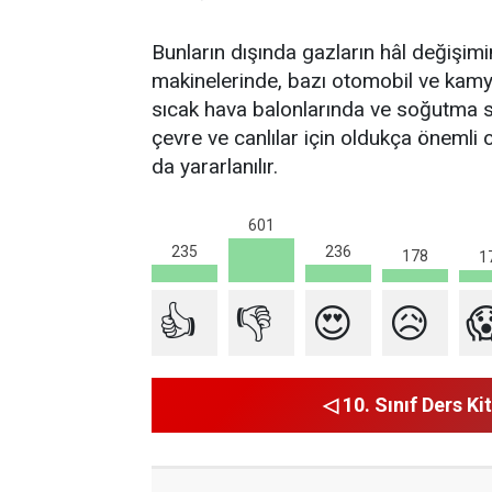
Bunların dışında gazların hâl değişi
makinelerinde, bazı otomobil ve kamyo
sıcak hava balonlarında ve soğutma sis
çevre ve canlılar için oldukça önemli
da yararlanılır.
601
236
235
178
1
👍
👎
😍
😥

◁ 10. Sınıf Ders Kit