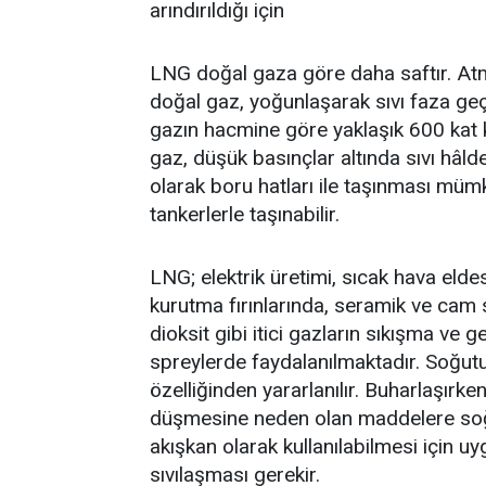
arındırıldığı için
LNG doğal gaza göre daha saftır. At
doğal gaz, yoğunlaşarak sıvı faza ge
gazın hacmine göre yaklaşık 600 kat 
gaz, düşük basınçlar altında sıvı hâl
olarak boru hatları ile taşınması müm
tankerlerle taşınabilir.
LNG; elektrik üretimi, sıcak hava eldes
kurutma fırınlarında, seramik ve cam s
dioksit gibi itici gazların sıkışma ve 
spreylerde faydalanılmaktadır. Soğut
özelliğinden yararlanılır. Buharlaşırke
düşmesine neden olan maddelere soğ
akışkan olarak kullanılabilmesi için u
sıvılaşması gerekir.