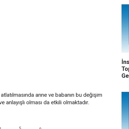
İn
To
Ge
de atlatılmasında anne ve babanın bu değişim
 anlayışlı olması da etkili olmaktadır.
5
2