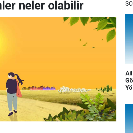
er neler olabilir
SO
Ail
Gö
Yö