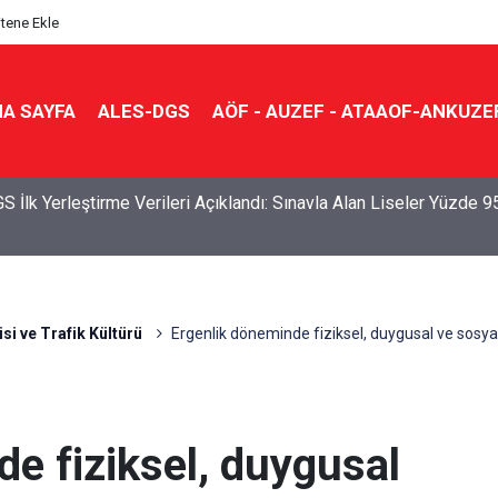
itene Ekle
A SAYFA
ALES-DGS
AÖF - AUZEF - ATAAOF-ANKUZE
S İlk Yerleştirme Verileri Açıklandı: Sınavla Alan Liseler Yüzde 9
isi ve Trafik Kültürü
Ergenlik döneminde fiziksel, duygusal ve sosyal 
e fiziksel, duygusal