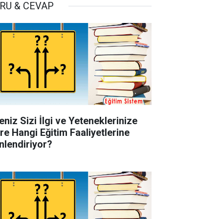
RU & CEVAP
eniz Sizi İlgi ve Yeteneklerinize
re Hangi Eğitim Faaliyetlerine
nlendiriyor?