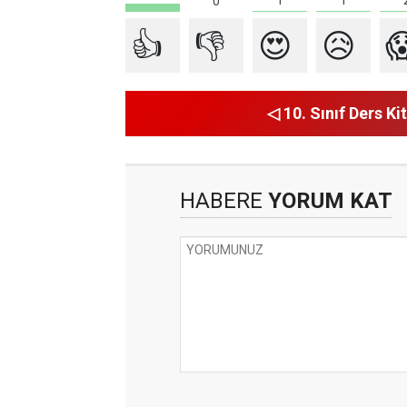
1
1
0
👍
👎
😍
😥

◁ 10. Sınıf Ders Kit
HABERE
YORUM KAT