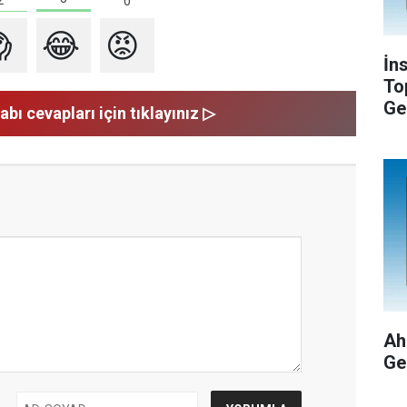
0

😂
😡
İn
To
Ge
abı cevapları için tıklayınız ▷
Ah
Ge