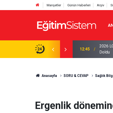
Manşetler
Günün Haberleri
Arşiv
S
AN
iseleri Belli Oldu: İki Program 500 Puanla
2026 LG
24
12:45
Doldu
Anasayfa
SORU & CEVAP
Sağlık Bilg
Ergenlik dönemind