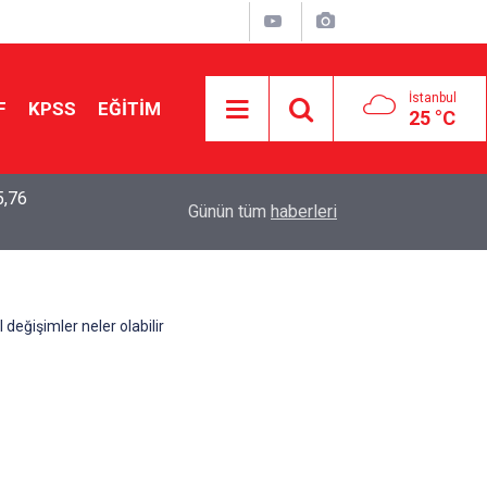
İstanbul
F
KPSS
EĞİTİM
25 °C
5,76
2026 LGS Sonuçları Açıklandı: Her 10 Öğrenciden
04:00
Günün tüm
haberleri
Tercihine Yerleşti
değişimler neler olabilir