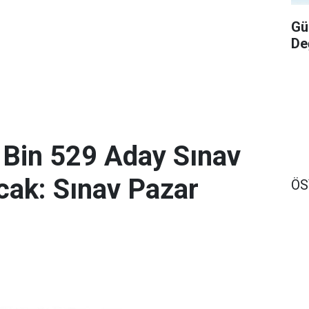
Gü
De
 Bin 529 Aday Sınav
ak: Sınav Pazar
Ö