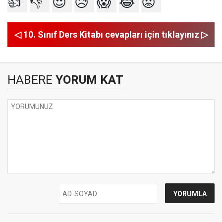
👍
👎
😍
😥
😱
😂
😡
◁ 10. Sınıf Ders Kitabı cevapları için tıklayınız ▷
HABERE
YORUM KAT