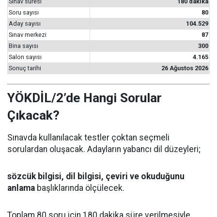
Sınav süresi
180 dakika
Soru sayısı
80
Aday sayısı
104.529
Sınav merkezi
87
Bina sayısı
300
Salon sayısı
4.165
Sonuç tarihi
26 Ağustos 2026
YÖKDİL/2’de Hangi Sorular
Çıkacak?
Sınavda kullanılacak testler çoktan seçmeli
sorulardan oluşacak. Adayların yabancı dil düzeyleri;
sözcük bilgisi, dil bilgisi, çeviri ve okuduğunu
anlama
başlıklarında ölçülecek.
Toplam 80 soru için 180 dakika süre verilmesiyle