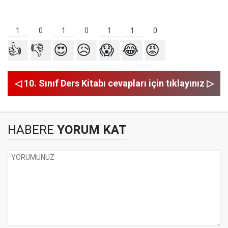
1
1
1
1
0
0
0
👍
👎
😍
😥
😱
😂
😡
◁ 10. Sınıf Ders Kitabı cevapları için tıklayınız ▷
HABERE
YORUM KAT