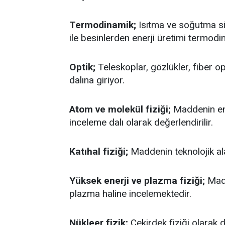
Termodinamik;
Isıtma ve soğutma sis
ile besinlerden enerji üretimi termodin
Optik;
Teleskoplar, gözlükler, fiber op
dalına giriyor.
Atom ve molekül fiziği;
Maddenin en 
inceleme dalı olarak değerlendirilir.
Katıhal fiziği;
Maddenin teknolojik al
Yüksek enerji ve plazma fiziği;
Madde
plazma haline incelemektedir.
Nükleer fizik;
Çekirdek fiziği olarak 