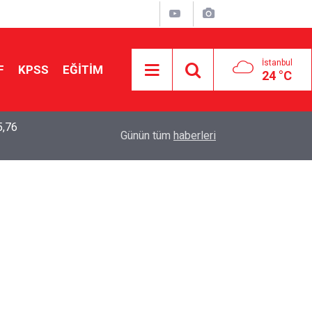
İstanbul
F
KPSS
EĞİTİM
24 °C
5,76
2026 LGS Sonuçları Açıklandı: Her 10 Öğrenciden
04:00
Günün tüm
haberleri
Tercihine Yerleşti