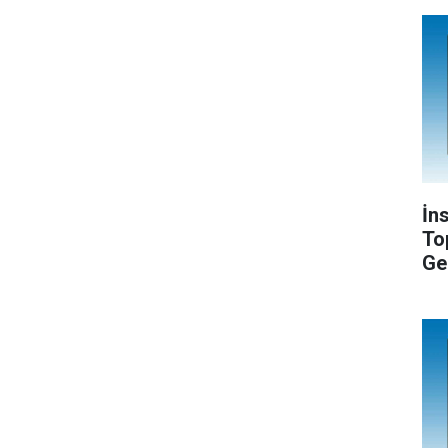
İn
To
Ge