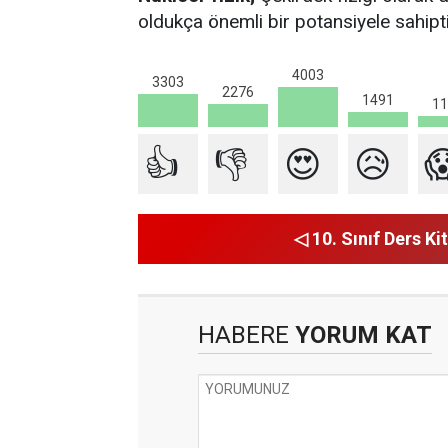
oldukça önemli bir potansiyele sahipti
4003
3303
2276
1491
11
👍
👎
😍
😥

◁ 10. Sınıf Ders Kit
HABERE
YORUM KAT