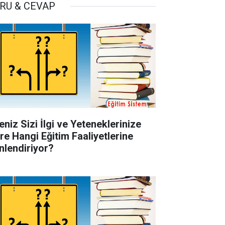
RU & CEVAP
eniz Sizi İlgi ve Yeteneklerinize
re Hangi Eğitim Faaliyetlerine
nlendiriyor?