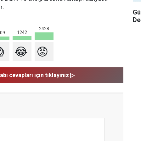
r.
Gü
De
2428
1242
09

😂
😡
abı cevapları için tıklayınız ▷