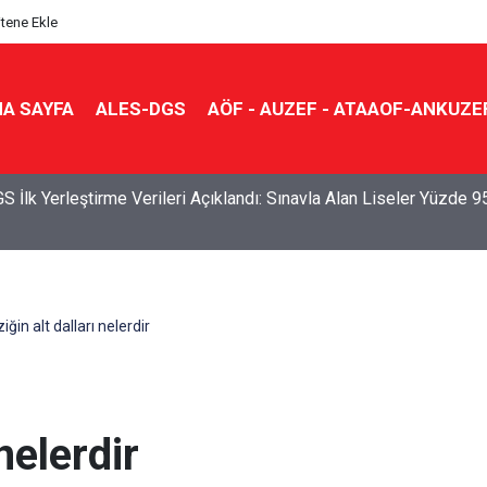
itene Ekle
A SAYFA
ALES-DGS
AÖF - AUZEF - ATAAOF-ANKUZE
S İlk Yerleştirme Verileri Açıklandı: Sınavla Alan Liseler Yüzde 9
ziğin alt dalları nelerdir
 nelerdir