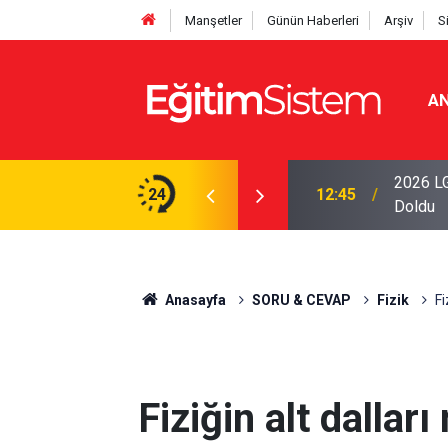
Manşetler
Günün Haberleri
Arşiv
S
AN
iseleri Belli Oldu: İki Program 500 Puanla
2026 LG
24
12:45
Doldu
Anasayfa
SORU & CEVAP
Fizik
Fi
Fiziğin alt dalları