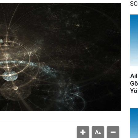
SO
Ail
Gö
Yö