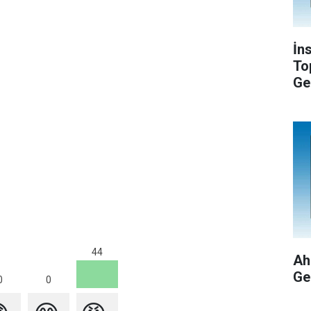
İn
To
Ge
44
Ah
Ge
0
0