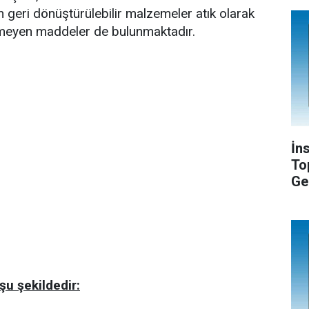
 geri dönüştürülebilir malzemeler atık olarak
emeyen maddeler de bulunmaktadır.
İn
To
Ge
u şekildedir: