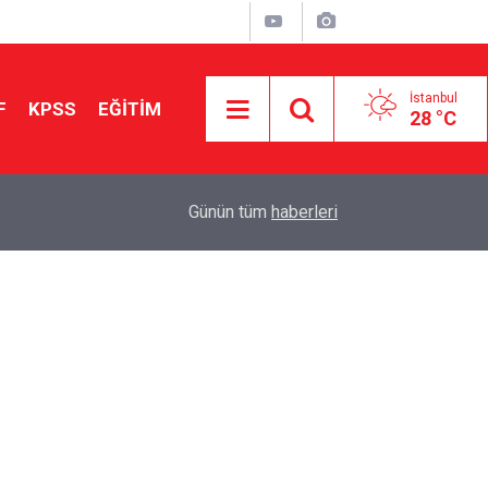
İstanbul
F
KPSS
EĞİTİM
28 °C
Aileniz Sizi İlgi ve Yeteneklerinize Göre Hangi E
01:00
Günün tüm
haberleri
Yönlendiriyor?