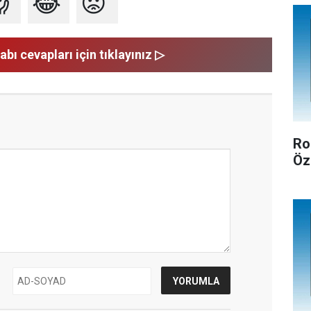

😂
😡
abı cevapları için tıklayınız ▷
Ro
Öz