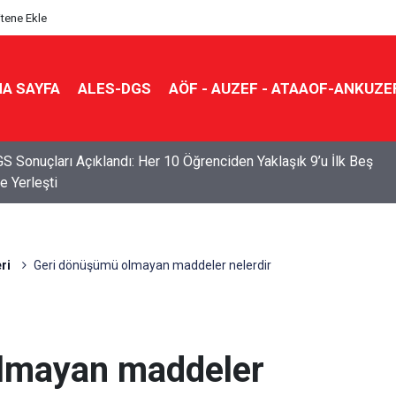
itene Ekle
A SAYFA
ALES-DGS
AÖF - AUZEF - ATAAOF-ANKUZE
S Sonuçları Açıklandı: Her 10 Öğrenciden Yaklaşık 9’u İlk Beş
e Yerleşti
ri
Geri dönüşümü olmayan maddeler nelerdir
lmayan maddeler