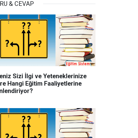
RU & CEVAP
eniz Sizi İlgi ve Yeteneklerinize
re Hangi Eğitim Faaliyetlerine
nlendiriyor?