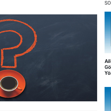
SO
Ail
Gö
Yö