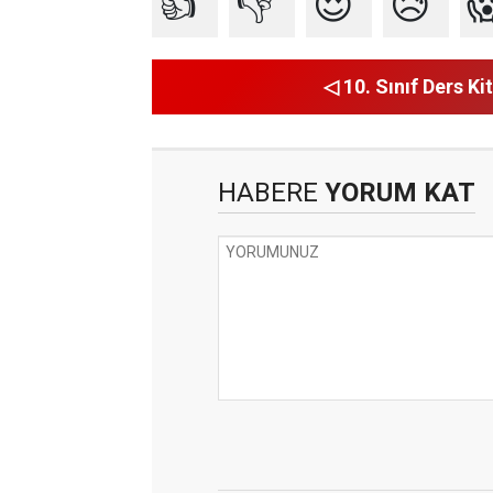
👍
👎
😍
😥

◁ 10. Sınıf Ders Kit
HABERE
YORUM KAT