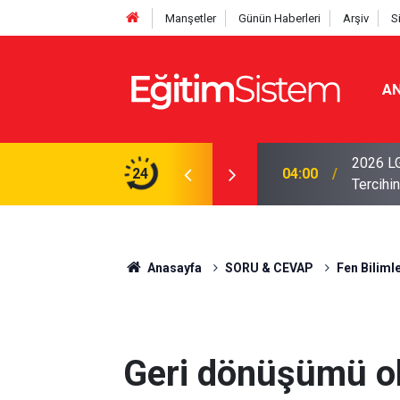
Manşetler
Günün Haberleri
Arşiv
S
AN
i Açıklandı: Sınavla Alan Liseler Yüzde 95,76
2026 LG
24
04:00
Tercihin
Anasayfa
SORU & CEVAP
Fen Bilimle
Geri dönüşümü o