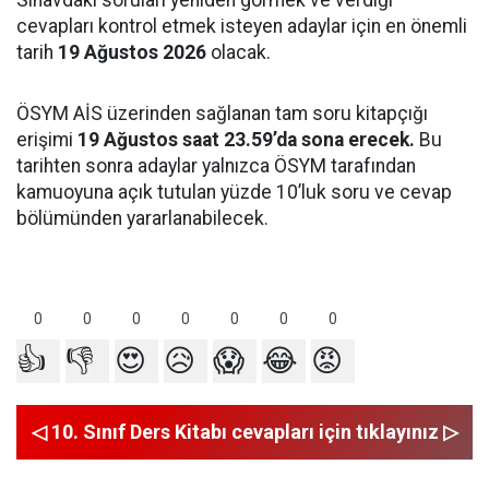
Sınavdaki soruları yeniden görmek ve verdiği
cevapları kontrol etmek isteyen adaylar için en önemli
tarih
19 Ağustos 2026
olacak.
ÖSYM AİS üzerinden sağlanan tam soru kitapçığı
erişimi
19 Ağustos saat 23.59’da sona erecek.
Bu
tarihten sonra adaylar yalnızca ÖSYM tarafından
kamuoyuna açık tutulan yüzde 10’luk soru ve cevap
bölümünden yararlanabilecek.
0
0
0
0
0
0
0
👍
👎
😍
😥
😱
😂
😡
◁ 10. Sınıf Ders Kitabı cevapları için tıklayınız ▷