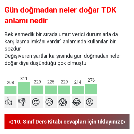
Gün doğmadan neler doğar TDK
anlamı nedir
Beklenmedik bir sırada umut verici durumlarla da
karşılaşma imkânı vardır" anlamında kullanılan bir
sözdür
Değişiveren şartlar karşısında gün doğmadan neler
doğar diye düşündüğü çok olmuştu.
311
276
229
229
225
214
208
👍
👎
😍
😥
😱
😂
😡
◁ 10. Sınıf Ders Kitabı cevapları için tıklayınız ▷