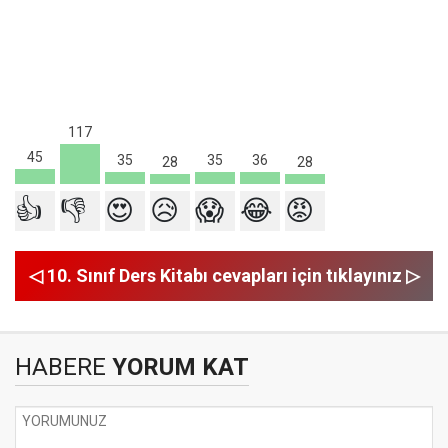
117
45
36
35
35
28
28
👍
👎
😍
😥
😱
😂
😡
◁ 10. Sınıf Ders Kitabı cevapları için tıklayınız ▷
HABERE
YORUM KAT