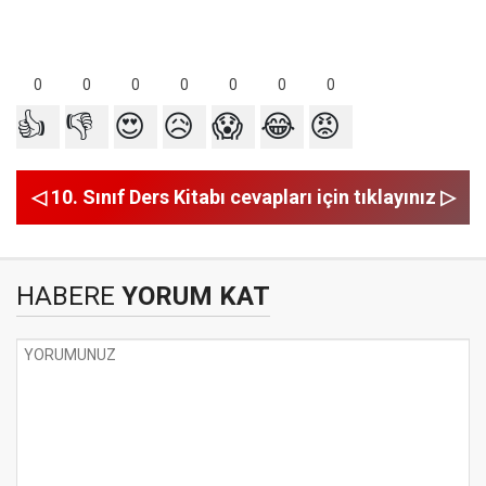
0
0
0
0
0
0
0
👍
👎
😍
😥
😱
😂
😡
◁ 10. Sınıf Ders Kitabı cevapları için tıklayınız ▷
HABERE
YORUM KAT