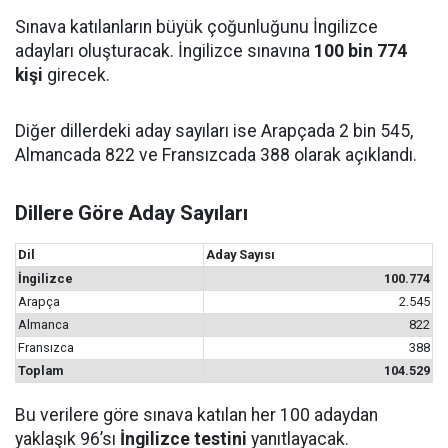
Sınava katılanların büyük çoğunluğunu İngilizce
adayları oluşturacak. İngilizce sınavına
100 bin 774
kişi
girecek.
Diğer dillerdeki aday sayıları ise Arapçada 2 bin 545,
Almancada 822 ve Fransızcada 388 olarak açıklandı.
Dillere Göre Aday Sayıları
Dil
Aday Sayısı
İngilizce
100.774
Arapça
2.545
Almanca
822
Fransızca
388
Toplam
104.529
Bu verilere göre sınava katılan her 100 adaydan
yaklaşık 96’sı
İngilizce testini
yanıtlayacak.