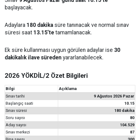
Sınav
9 Ağustos Pazar günü saat 10.15’te
başlayacak.
Adaylara
180 dakika
süre tanınacak ve normal sınav
süresi saat
13.15’te
tamamlanacak.
Ek süre kullanması uygun görülen adaylar ise
30
dakikalık ilave süreden
yararlanabilecek.
2026 YÖKDİL/2 Özet Bilgileri
Bilgi
Açıklama
Sınav tarihi
9 Ağustos 2026 Pazar
Başlangıç saati
10.15
Sınav süresi
180 dakika
Soru sayısı
80
Aday sayısı
104.529
Sınav merkezi
87
Bina sayısı
300