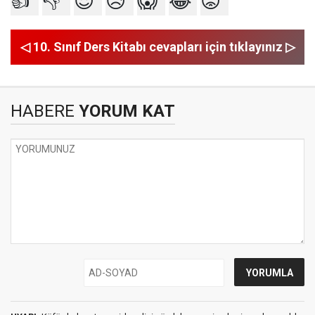
👍
👎
😍
😥
😱
😂
😡
◁ 10. Sınıf Ders Kitabı cevapları için tıklayınız ▷
HABERE
YORUM KAT