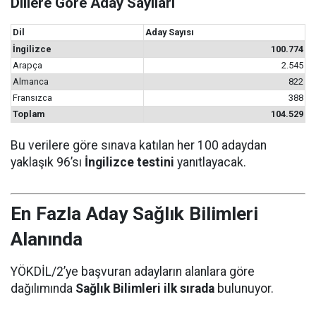
Dillere Göre Aday Sayıları
Dil
Aday Sayısı
İngilizce
100.774
Arapça
2.545
Almanca
822
Fransızca
388
Toplam
104.529
Bu verilere göre sınava katılan her 100 adaydan
yaklaşık 96’sı
İngilizce testini
yanıtlayacak.
En Fazla Aday Sağlık Bilimleri
Alanında
YÖKDİL/2’ye başvuran adayların alanlara göre
dağılımında
Sağlık Bilimleri ilk sırada
bulunuyor.