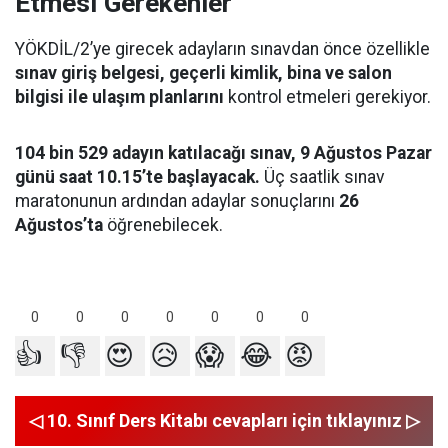
Etmesi Gerekenler
YÖKDİL/2’ye girecek adayların sınavdan önce özellikle
sınav giriş belgesi, geçerli kimlik, bina ve salon
bilgisi ile ulaşım planlarını
kontrol etmeleri gerekiyor.
104 bin 529 adayın katılacağı sınav, 9 Ağustos Pazar
günü saat 10.15’te başlayacak.
Üç saatlik sınav
maratonunun ardından adaylar sonuçlarını
26
Ağustos’ta
öğrenebilecek.
0
0
0
0
0
0
0
👍
👎
😍
😥
😱
😂
😡
◁ 10. Sınıf Ders Kitabı cevapları için tıklayınız ▷