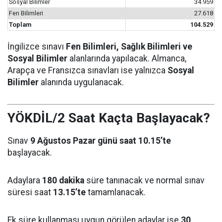
Sosyal Bilimler
34.959
Fen Bilimleri
27.618
Toplam
104.529
İngilizce sınavı
Fen Bilimleri, Sağlık Bilimleri ve
Sosyal Bilimler
alanlarında yapılacak. Almanca,
Arapça ve Fransızca sınavları ise yalnızca
Sosyal
Bilimler
alanında uygulanacak.
YÖKDİL/2 Saat Kaçta Başlayacak?
Sınav
9 Ağustos Pazar günü saat 10.15’te
başlayacak.
Adaylara
180 dakika
süre tanınacak ve normal sınav
süresi saat
13.15’te
tamamlanacak.
Ek süre kullanması uygun görülen adaylar ise
30