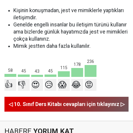
Kişinin konuşmadan, jest ve mimiklerle yaptıkları
iletişimdir.
Genelde engelli insanlar bu iletişim türünü kullanır
ama bizlerde günlük hayatımızda jest ve mimikleri
çokça kullanırız.
Mimik jestten daha fazla kullanılır.
236
178
115
58
45
45
43
👍
👎
😍
😥
😱
😂
😡
◁ 10. Sınıf Ders Kitabı cevapları için tıklayınız ▷
HABERE
YORUM KAT