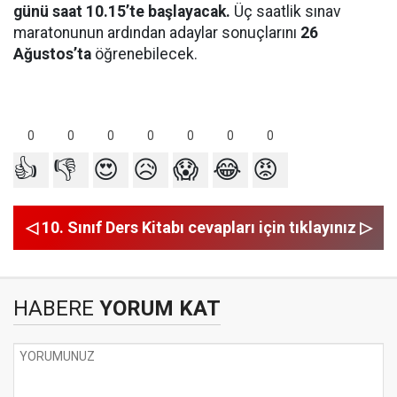
günü saat 10.15’te başlayacak.
Üç saatlik sınav
maratonunun ardından adaylar sonuçlarını
26
Ağustos’ta
öğrenebilecek.
0
0
0
0
0
0
0
👍
👎
😍
😥
😱
😂
😡
◁ 10. Sınıf Ders Kitabı cevapları için tıklayınız ▷
HABERE
YORUM KAT