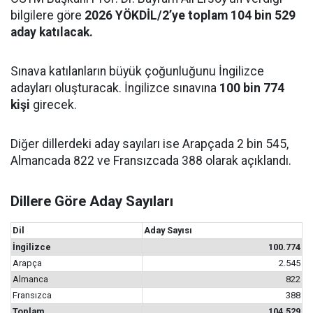
bilgilere göre
2026 YÖKDİL/2’ye toplam 104 bin 529
aday katılacak.
Sınava katılanların büyük çoğunluğunu İngilizce
adayları oluşturacak. İngilizce sınavına
100 bin 774
kişi
girecek.
Diğer dillerdeki aday sayıları ise Arapçada 2 bin 545,
Almancada 822 ve Fransızcada 388 olarak açıklandı.
Dillere Göre Aday Sayıları
Dil
Aday Sayısı
İngilizce
100.774
Arapça
2.545
Almanca
822
Fransızca
388
Toplam
104.529