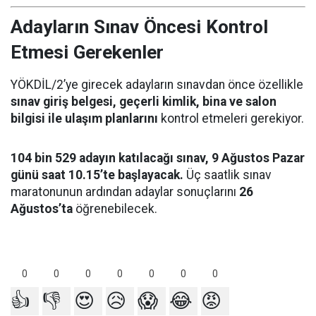
Adayların Sınav Öncesi Kontrol
Etmesi Gerekenler
YÖKDİL/2’ye girecek adayların sınavdan önce özellikle
sınav giriş belgesi, geçerli kimlik, bina ve salon
bilgisi ile ulaşım planlarını
kontrol etmeleri gerekiyor.
104 bin 529 adayın katılacağı sınav, 9 Ağustos Pazar
günü saat 10.15’te başlayacak.
Üç saatlik sınav
maratonunun ardından adaylar sonuçlarını
26
Ağustos’ta
öğrenebilecek.
0
0
0
0
0
0
0
👍
👎
😍
😥
😱
😂
😡