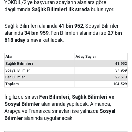
YÖKDİL/2’ye başvuran adayların alanlara göre
dağılımında
Sağlık Bilimleri ilk sırada
bulunuyor.
Sağlık Bilimleri alanında
41 bin 952
, Sosyal Bilimler
alanında
34 bin 959
, Fen Bilimleri alanında ise
27 bin
618 aday
sınava katılacak.
Alan
Aday Sayısı
Sağlık Bilimleri
41.952
Sosyal Bilimler
34.959
Fen Bilimleri
27.618
Toplam
104.529
İngilizce sınavı
Fen Bilimleri, Sağlık Bilimleri ve
Sosyal Bilimler
alanlarında yapılacak. Almanca,
Arapça ve Fransızca sınavları ise yalnızca
Sosyal
Bilimler
alanında uygulanacak.