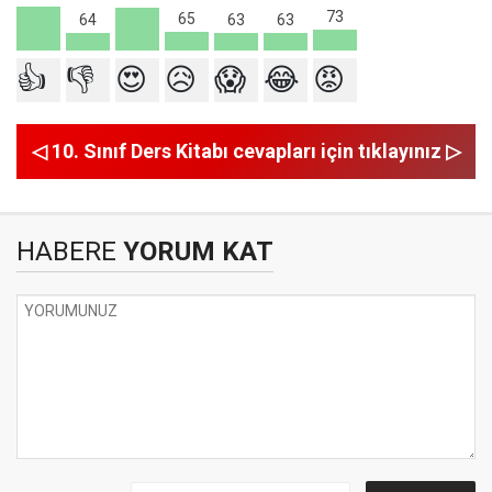
73
65
64
63
63
👍
👎
😍
😥
😱
😂
😡
◁ 10. Sınıf Ders Kitabı cevapları için tıklayınız ▷
HABERE
YORUM KAT