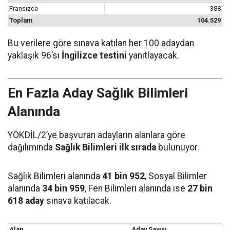
Fransızca
388
Toplam
104.529
Bu verilere göre sınava katılan her 100 adaydan
yaklaşık 96’sı
İngilizce testini
yanıtlayacak.
En Fazla Aday Sağlık Bilimleri
Alanında
YÖKDİL/2’ye başvuran adayların alanlara göre
dağılımında
Sağlık Bilimleri ilk sırada
bulunuyor.
Sağlık Bilimleri alanında
41 bin 952
, Sosyal Bilimler
alanında
34 bin 959
, Fen Bilimleri alanında ise
27 bin
618 aday
sınava katılacak.
Alan
Aday Sayısı