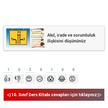
Akıl, irade ve sorumluluk
ilişkisini düşününüz
2
1
1
0
0
0
0
👍
👎
😍
😥
😱
😂
😡
◁ 10. Sınıf Ders Kitabı cevapları için tıklayınız ▷