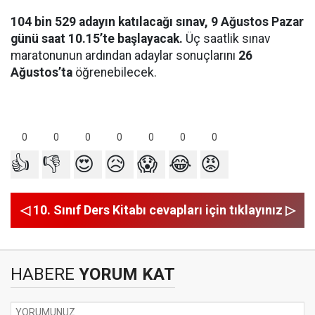
104 bin 529 adayın katılacağı sınav, 9 Ağustos Pazar
günü saat 10.15’te başlayacak.
Üç saatlik sınav
maratonunun ardından adaylar sonuçlarını
26
Ağustos’ta
öğrenebilecek.
0
0
0
0
0
0
0
👍
👎
😍
😥
😱
😂
😡
◁ 10. Sınıf Ders Kitabı cevapları için tıklayınız ▷
HABERE
YORUM KAT