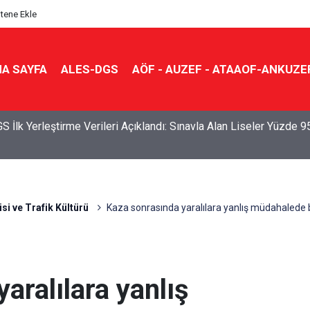
itene Ekle
A SAYFA
ALES-DGS
AÖF - AUZEF - ATAAOF-ANKUZE
S İlk Yerleştirme Verileri Açıklandı: Sınavla Alan Liseler Yüzde 9
isi ve Trafik Kültürü
Kaza sonrasında yaralılara yanlış müdahalede 
aralılara yanlış