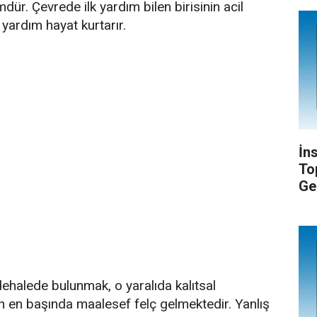
r. Çevrede ilk yardım bilen birisinin acil
yardım hayat kurtarır.
İn
To
Ge
ehalede bulunmak, o yaralıda kalıtsal
ın en başında maalesef felç gelmektedir. Yanlış