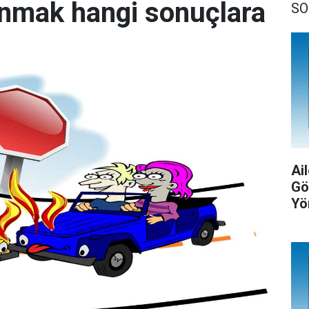
nmak hangi sonuçlara
SO
Ail
Gö
Yö