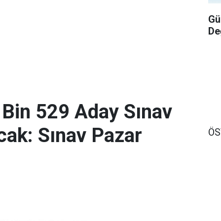
Gü
De
 Bin 529 Aday Sınav
ak: Sınav Pazar
Ö