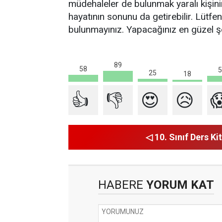
müdehaleler de bulunmak yaralı kişinin
hayatının sonunu da getirebilir. Lütf
bulunmayınız. Yapacağınız en güzel şe
89
58
5
25
18
👍
👎
😍
😥

◁ 10. Sınıf Ders Kit
HABERE
YORUM KAT