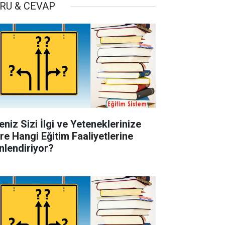
RU & CEVAP
eniz Sizi İlgi ve Yeteneklerinize
re Hangi Eğitim Faaliyetlerine
nlendiriyor?