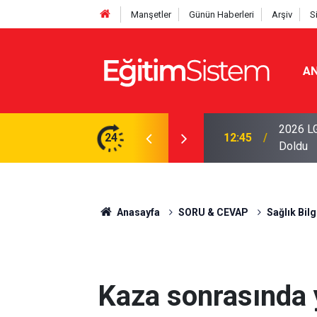
Manşetler
Günün Haberleri
Arşiv
S
AN
iseleri Belli Oldu: İki Program 500 Puanla
2026 LG
24
12:45
Doldu
Anasayfa
SORU & CEVAP
Sağlık Bilg
Kaza sonrasında y