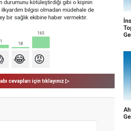
 durumunu kötüleştirdiği gibi o kişinin
en ilkyardım bilgisi olmadan müdehale de
y bir sağlık ekibine haber vermektir.
İn
To
165
Ge
1
18

😂
😡
abı cevapları için tıklayınız ▷
Ah
Ge