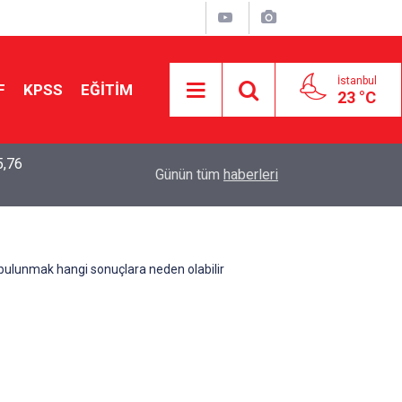
İstanbul
F
KPSS
EĞİTİM
23 °C
5,76
2026 LGS Sonuçları Açıklandı: Her 10 Öğrenciden
04:00
Günün tüm
haberleri
Tercihine Yerleşti
bulunmak hangi sonuçlara neden olabilir