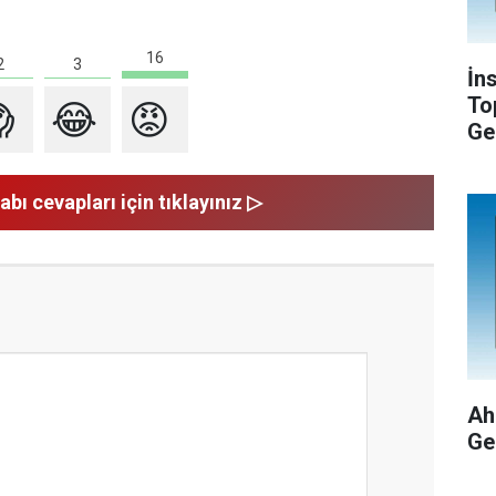
16
3
2
İn
To

😂
😡
Ge
abı cevapları için tıklayınız ▷
Ah
Ge