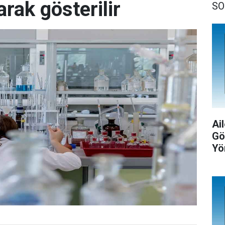
arak gösterilir
SO
Ail
Gö
Yö