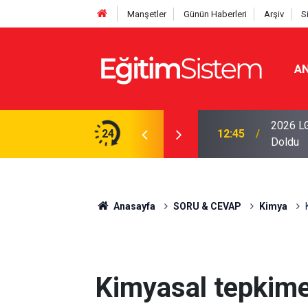
Manşetler
Günün Haberleri
Arşiv
S
AN
iseleri Belli Oldu: İki Program 500 Puanla
2026 LG
24
12:45
Doldu
Anasayfa
SORU & CEVAP
Kimya
Kimyasal tepkime