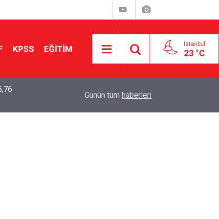
İstanbul
F
KPSS
EĞİTİM
23 °C
5,76
2026 LGS Sonuçları Açıklandı: Her 10 Öğrenciden
04:00
Günün tüm
haberleri
Tercihine Yerleşti