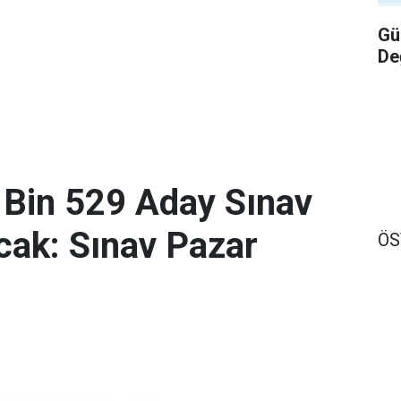
Gü
De
 Bin 529 Aday Sınav
ak: Sınav Pazar
Ö