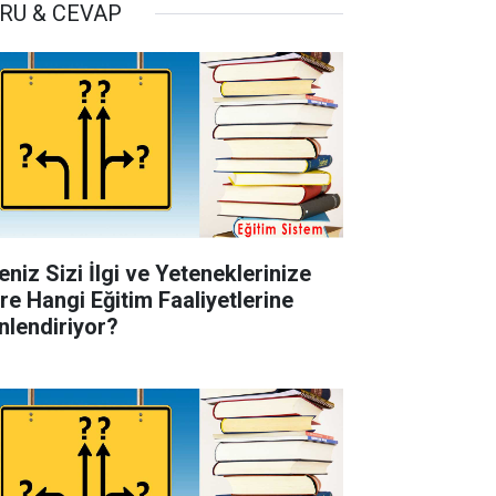
RU & CEVAP
eniz Sizi İlgi ve Yeteneklerinize
re Hangi Eğitim Faaliyetlerine
nlendiriyor?