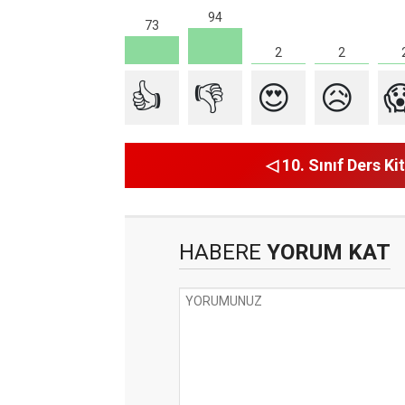
94
73
2
2
👍
👎
😍
😥

◁ 10. Sınıf Ders Kit
HABERE
YORUM KAT