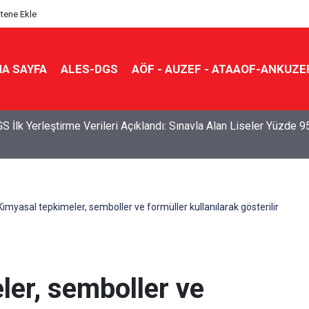
itene Ekle
A SAYFA
ALES-DGS
AÖF - AUZEF - ATAAOF-ANKUZE
S İlk Yerleştirme Verileri Açıklandı: Sınavla Alan Liseler Yüzde 9
Kimyasal tepkimeler, semboller ve formüller kullanılarak gösterilir
ler, semboller ve