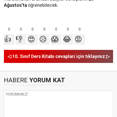
Ağustos’ta
öğrenebilecek.
0
0
0
0
0
0
0
👍
👎
😍
😥
😱
😂
😡
◁ 10. Sınıf Ders Kitabı cevapları için tıklayınız ▷
HABERE
YORUM KAT