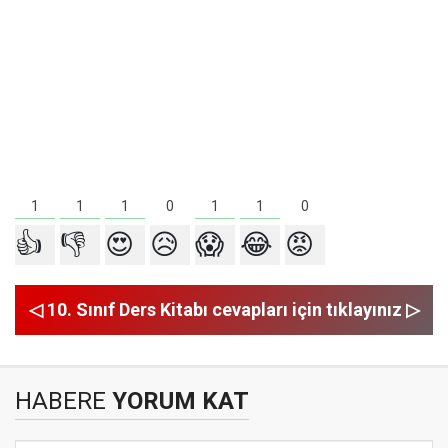
1
1
1
1
1
0
0
👍
👎
😍
😥
😱
😂
😡
◁ 10. Sınıf Ders Kitabı cevapları için tıklayınız ▷
HABERE
YORUM KAT