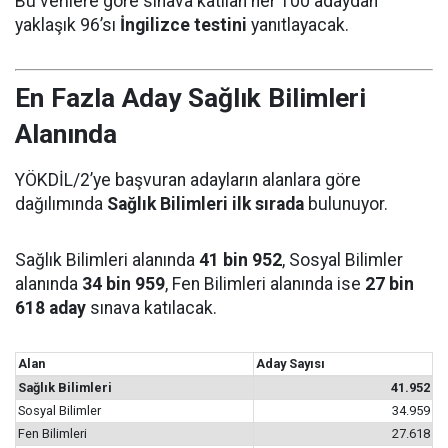
Bu verilere göre sınava katılan her 100 adaydan
yaklaşık 96’sı
İngilizce testini
yanıtlayacak.
En Fazla Aday Sağlık Bilimleri
Alanında
YÖKDİL/2’ye başvuran adayların alanlara göre
dağılımında
Sağlık Bilimleri ilk sırada
bulunuyor.
Sağlık Bilimleri alanında
41 bin 952
, Sosyal Bilimler
alanında
34 bin 959
, Fen Bilimleri alanında ise
27 bin
618 aday
sınava katılacak.
Alan
Aday Sayısı
Sağlık Bilimleri
41.952
Sosyal Bilimler
34.959
Fen Bilimleri
27.618