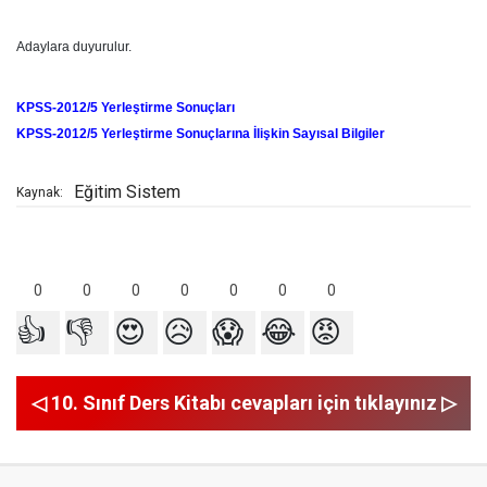
Adaylara duyurulur.
KPSS-2012/5 Yerleştirme Sonuçları
KPSS-2012/5 Yerleştirme Sonuçlarına İlişkin Sayısal Bilgiler
Eğitim Sistem
Kaynak:
0
0
0
0
0
0
0
👍
👎
😍
😥
😱
😂
😡
◁ 10. Sınıf Ders Kitabı cevapları için tıklayınız ▷