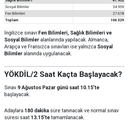
Sağlık Bilimleri
41.952
Sosyal Bilimler
34.959
Fen Bilimleri
27.618
Toplam
104.529
İngilizce sınavı
Fen Bilimleri, Sağlık Bilimleri ve
Sosyal Bilimler
alanlarında yapılacak. Almanca,
Arapça ve Fransızca sınavları ise yalnızca
Sosyal
Bilimler
alanında uygulanacak.
YÖKDİL/2 Saat Kaçta Başlayacak?
Sınav
9 Ağustos Pazar günü saat 10.15’te
başlayacak.
Adaylara
180 dakika
süre tanınacak ve normal sınav
süresi saat
13.15’te
tamamlanacak.