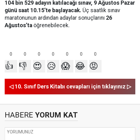
104 bin 529 adayın katılacağı sınav, 9 Ağustos Pazar
günü saat 10.15’te başlayacak.
Üç saatlik sınav
maratonunun ardından adaylar sonuçlarını
26
Ağustos’ta
öğrenebilecek.
0
0
0
0
0
0
0
👍
👎
😍
😥
😱
😂
😡
◁ 10. Sınıf Ders Kitabı cevapları için tıklayınız ▷
HABERE
YORUM KAT