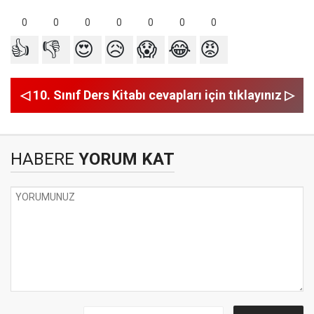
0
0
0
0
0
0
0
👍
👎
😍
😥
😱
😂
😡
◁ 10. Sınıf Ders Kitabı cevapları için tıklayınız ▷
HABERE
YORUM KAT