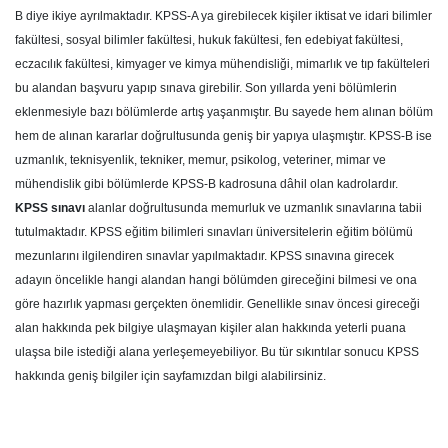
B diye ikiye ayrılmaktadır. KPSS-A ya girebilecek kişiler iktisat ve idari bilimler
fakültesi, sosyal bilimler fakültesi, hukuk fakültesi, fen edebiyat fakültesi,
eczacılık fakültesi, kimyager ve kimya mühendisliği, mimarlık ve tıp fakülteleri
bu alandan başvuru yapıp sınava girebilir. Son yıllarda yeni bölümlerin
eklenmesiyle bazı bölümlerde artış yaşanmıştır. Bu sayede hem alınan bölüm
hem de alınan kararlar doğrultusunda geniş bir yapıya ulaşmıştır. KPSS-B ise
uzmanlık, teknisyenlik, tekniker, memur, psikolog, veteriner, mimar ve
mühendislik gibi bölümlerde KPSS-B kadrosuna dâhil olan kadrolardır.
KPSS sınavı
alanlar doğrultusunda memurluk ve uzmanlık sınavlarına tabii
tutulmaktadır. KPSS eğitim bilimleri sınavları üniversitelerin eğitim bölümü
mezunlarını ilgilendiren sınavlar yapılmaktadır. KPSS sınavına girecek
adayın öncelikle hangi alandan hangi bölümden gireceğini bilmesi ve ona
göre hazırlık yapması gerçekten önemlidir. Genellikle sınav öncesi gireceği
alan hakkında pek bilgiye ulaşmayan kişiler alan hakkında yeterli puana
ulaşsa bile istediği alana yerleşemeyebiliyor. Bu tür sıkıntılar sonucu KPSS
hakkında geniş bilgiler için sayfamızdan bilgi alabilirsiniz.