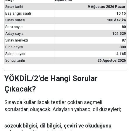
Sınav tarihi
9 Ağustos 2026 Pazar
Başlangıç saati
10.15
Sınav süresi
180 dakika
Soru sayısı
80
Aday sayısı
104.529
Sınav merkezi
87
Bina sayısı
300
Salon sayısı
4.165
Sonuç tarihi
26 Ağustos 2026
YÖKDİL/2’de Hangi Sorular
Çıkacak?
Sınavda kullanılacak testler çoktan seçmeli
sorulardan oluşacak. Adayların yabancı dil düzeyleri;
sözcük bilgisi, dil bilgisi, çeviri ve okuduğunu