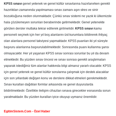
KPSS sınavı
genel yetenek ve genel kültür sınavlarına hazırlanırken gerekli
hazırlıkları zamanında yapılmaması sınav zamanı aşırı stres ve sinir
bozukluğuna neden olunmaktadır. Çünkü sınav sistemi ne yazık ki ülkemizde
hala çözülemeyen sorunları beraberinde getirmektedir. Genel yetenekte
görülen dersler mutlaka tekrar edilerek girilmelidir.
KPSS sınavı
kamu
personeli seçmek için her yıl boş alanlarını üst kurumlara bildirerek ihtiyaç
olan alanlara personel takviyesi yapmaktadır. KPSS puanları iki yıl süreyle
başvuru alanlarına başvurulabilmektedir. Sonrasında puanı kullanma şansı
olmayacaktır. Her yıl yaşanan KPSS sınav sonrası sorunlar bu yıl da devam
etmektedir. Bu yüzden sınav öncesi ve sınav sonrası gerekli araştırmaları
yaparak istediğiniz tüm alanlar hakkında bilgi almanız yararlı olacaktır. KPSS
için genel yetenek ve genel kültür sorularına çalışmak için destek alacaklar
için son yıllardaki değişen konu ve derslere dikkat etmeleri gerekmektedir.
Sınav kuralları dağıtılan formlar arkasında ve genel duyurularda
bildirilmektedir. Özellikle iletişim cihazları sınava girecekler esnasında sorun
yaratmaktadır. Bu yüzden kuralları iyice okuyup uymanız önemlidir.
EgitimSistem.Com - Özel Haber