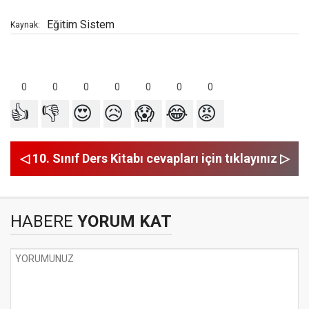
Eğitim Sistem
Kaynak:
0
0
0
0
0
0
0
👍
👎
😍
😥
😱
😂
😡
◁ 10. Sınıf Ders Kitabı cevapları için tıklayınız ▷
HABERE
YORUM KAT