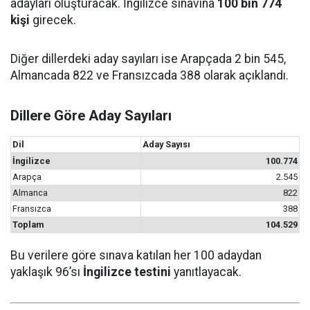
adayları oluşturacak. İngilizce sınavına
100 bin 774
kişi
girecek.
Diğer dillerdeki aday sayıları ise Arapçada 2 bin 545,
Almancada 822 ve Fransızcada 388 olarak açıklandı.
Dillere Göre Aday Sayıları
Dil
Aday Sayısı
İngilizce
100.774
Arapça
2.545
Almanca
822
Fransızca
388
Toplam
104.529
Bu verilere göre sınava katılan her 100 adaydan
yaklaşık 96’sı
İngilizce testini
yanıtlayacak.