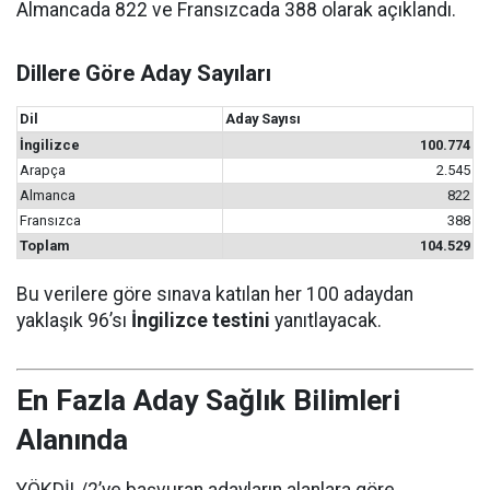
Almancada 822 ve Fransızcada 388 olarak açıklandı.
Dillere Göre Aday Sayıları
Dil
Aday Sayısı
İngilizce
100.774
Arapça
2.545
Almanca
822
Fransızca
388
Toplam
104.529
Bu verilere göre sınava katılan her 100 adaydan
yaklaşık 96’sı
İngilizce testini
yanıtlayacak.
En Fazla Aday Sağlık Bilimleri
Alanında
YÖKDİL/2’ye başvuran adayların alanlara göre