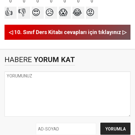
0
0
0
0
0
0
0
👍
👎
😍
😥
😱
😂
😡
◁ 10. Sınıf Ders Kitabı cevapları için tıklayınız ▷
HABERE
YORUM KAT