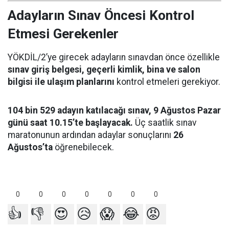
Adayların Sınav Öncesi Kontrol
Etmesi Gerekenler
YÖKDİL/2’ye girecek adayların sınavdan önce özellikle
sınav giriş belgesi, geçerli kimlik, bina ve salon
bilgisi ile ulaşım planlarını
kontrol etmeleri gerekiyor.
104 bin 529 adayın katılacağı sınav, 9 Ağustos Pazar
günü saat 10.15’te başlayacak.
Üç saatlik sınav
maratonunun ardından adaylar sonuçlarını
26
Ağustos’ta
öğrenebilecek.
0
0
0
0
0
0
0
👍
👎
😍
😥
😱
😂
😡