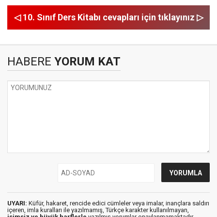
◁ 10. Sınıf Ders Kitabı cevapları için tıklayınız ▷
HABERE
YORUM KAT
UYARI:
Küfür, hakaret, rencide edici cümleler veya imalar, inançlara saldırı
içeren, imla kuralları ile yazılmamış, Türkçe karakter kullanılmayan,
isimsiz ve büyük harflerle
yazılmış yorumlar onaylanmamaktadır.