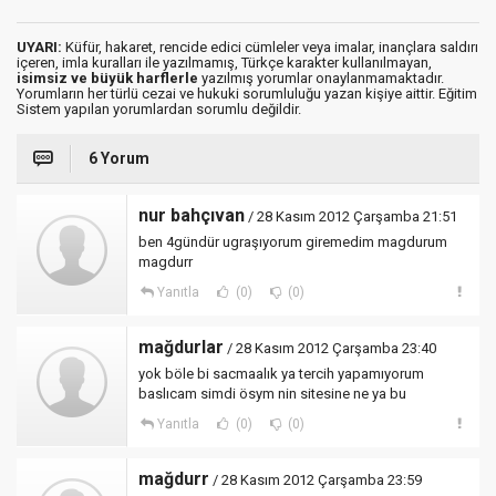
UYARI:
Küfür, hakaret, rencide edici cümleler veya imalar, inançlara saldırı
içeren, imla kuralları ile yazılmamış, Türkçe karakter kullanılmayan,
isimsiz ve büyük harflerle
yazılmış yorumlar onaylanmamaktadır.
Yorumların her türlü cezai ve hukuki sorumluluğu yazan kişiye aittir. Eğitim
Sistem yapılan yorumlardan sorumlu değildir.
6 Yorum
nur bahçıvan
/ 28 Kasım 2012 Çarşamba 21:51
ben 4gündür ugraşıyorum giremedim magdurum
magdurr
Yanıtla
(0)
(0)
mağdurlar
/ 28 Kasım 2012 Çarşamba 23:40
yok böle bi sacmaalık ya tercih yapamıyorum
baslıcam simdi ösym nin sitesine ne ya bu
Yanıtla
(0)
(0)
mağdurr
/ 28 Kasım 2012 Çarşamba 23:59