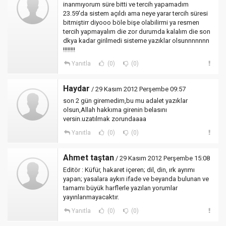
inanmıyorum süre bitti ve tercih yapamadım
23.59'da sistem açıldı ama neye yarar tercih süresi
bitmiştirr diyooo böle bişe olabilirmi ya resmen
tercih yapmayalım die zor durumda kalalım die son
dkya kadar girilmedi sisteme yazıklar olsunnnnnnn
!!!!!!!!
Yanıtla
(0)
(0)
Haydar
/ 29 Kasım 2012 Perşembe 09:57
son 2 gün giremedim,bu mu adalet yazıklar
olsun,Allah hakkıma girenin belasını
versin.uzatılmak zorundaaaa
Yanıtla
(0)
(0)
Ahmet taştan
/ 29 Kasım 2012 Perşembe 15:08
Editör : Küfür, hakaret içeren; dil, din, ırk ayrımı
yapan; yasalara aykırı ifade ve beyanda bulunan ve
tamamı büyük harflerle yazılan yorumlar
yayınlanmayacaktır.
Yanıtla
(0)
(0)