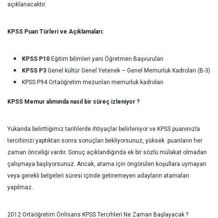
açıklanacaktır.
KPSS Puan Türleri ve Açıklamaları:
KPSS P10
Eğitim bilimleri yani Öğretmen Başvuruları
KPSS P3
Genel kültür Genel Yetenek – Genel Memurluk Kadroları (B-3)
KPSS P94 Ortaöğretim mezunları memurluk kadroları
KPSS Memur alımında nasıl bir süreç izleniyor ?
Yukarıda belirttiğimiz tarihlerde ihtiyaçlar belirleniyor ve KPSS puanınızla
tercihinizi yaptıktan sonra sonuçları bekliyorsunuz, yüksek puanların her
zaman önceliği vardır. Sonuç açıklandığında ek bir sözlü mülakat olmadan
çalışmaya başlıyorsunuz. Ancak, atama için öngörülen koşullara uymayan
veya gerekli belgeleri süresi içinde getiremeyen adayların atamaları
yapılmaz.
2012 Ortaöğretim Önlisans KPSS Tercihleri Ne Zaman Başlayacak ?