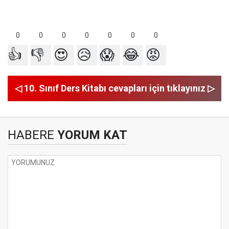
0
0
0
0
0
0
0
👍
👎
😍
😥
😱
😂
😡
◁ 10. Sınıf Ders Kitabı cevapları için tıklayınız ▷
HABERE
YORUM KAT