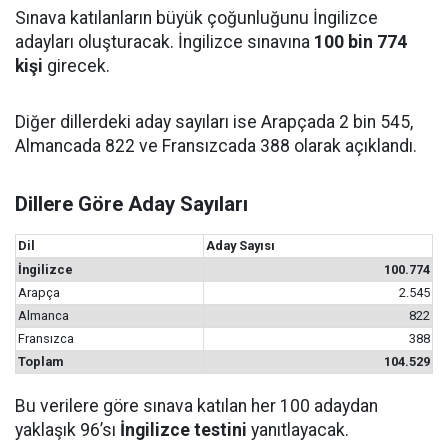
Sınava katılanların büyük çoğunluğunu İngilizce
adayları oluşturacak. İngilizce sınavına
100 bin 774
kişi
girecek.
Diğer dillerdeki aday sayıları ise Arapçada 2 bin 545,
Almancada 822 ve Fransızcada 388 olarak açıklandı.
Dillere Göre Aday Sayıları
Dil
Aday Sayısı
İngilizce
100.774
Arapça
2.545
Almanca
822
Fransızca
388
Toplam
104.529
Bu verilere göre sınava katılan her 100 adaydan
yaklaşık 96’sı
İngilizce testini
yanıtlayacak.