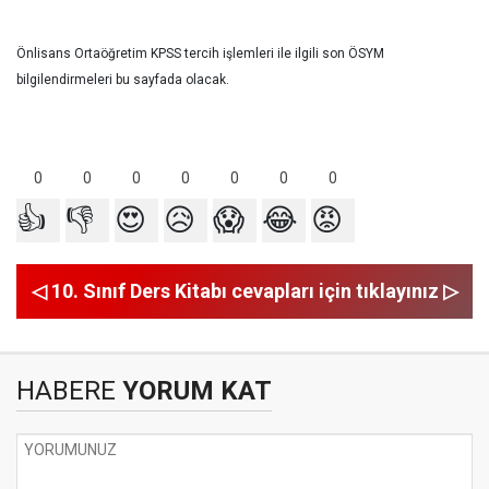
Önlisans Ortaöğretim KPSS tercih işlemleri ile ilgili son ÖSYM
bilgilendirmeleri bu sayfada olacak.
0
0
0
0
0
0
0
👍
👎
😍
😥
😱
😂
😡
◁ 10. Sınıf Ders Kitabı cevapları için tıklayınız ▷
HABERE
YORUM KAT