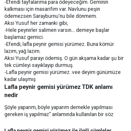
-Efendi tayfalarıma para ödeyeceğim. Geminin
kalkması için masarifim var. Navlunu peşin
ödemezsen Sarayburnu'nu bile dönmem.
Aksi Yusuf her zamanki gibi,
-Hele peynirler salimen varsın... demeye başlar
başlamaz gemici.
-Efendi, lafla peynir gemisi yürümez. Buna kömür
lazım, yağ lazım.
Aksi Yusuf parayı ödemiş. O gün akşama kadar şu bir
tek cümleyi sayıklayıp durmuş.
-Lafla peynir gemisi yürümez .vee deyim günümüze
kadar ulaşmış
Lafla peynir gemisi yürümez TDK anlamı
nedir
Şöyle yaparım, böyle yaparım demekle yapılması
gereken iş yapılmaz" anlamında kullanılan bir söz
Lafla peynir gemisi yürümez ile ilgili cümleler