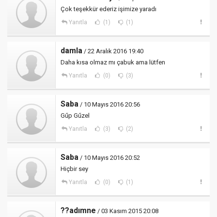
Çok teşekkür ederiz işimize yaradı
Yanıtla
(1)
(1)
damla
/ 22 Aralık 2016 19:40
Daha kısa olmaz mı çabuk ama lütfen
Yanıtla
(0)
(3)
Saba
/ 10 Mayıs 2016 20:56
Gűp Gűzel
Yanıtla
(3)
(2)
Saba
/ 10 Mayıs 2016 20:52
Hiçbir sey
Yanıtla
(0)
(1)
??adımne
/ 03 Kasım 2015 20:08