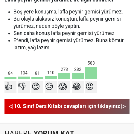
Boş yere konuşma, lafla peynir gemisi yürümez.
Bu olayla alakasız konuştun, lafla peynir gemisi
yürümez, neden böyle yaptın.
Sen daha konuş lafla peynir gemisi yürümez
Efendi, lafla peynir gemisi yürümez. Buna kömür
lazım, yağ lazım.
583
282
278
110
104
84
81
👍
👎
😍
😥
😱
😂
😡
◁ 10. Sınıf Ders Kitabı cevapları için tıklayınız ▷
HABERE
YORUM KAT