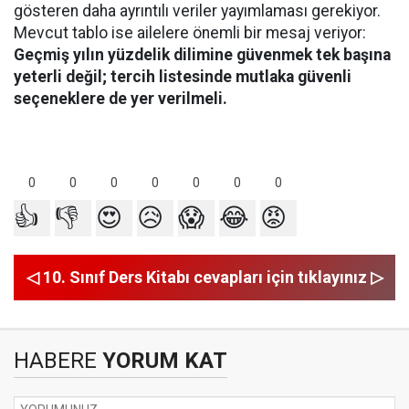
gösteren daha ayrıntılı veriler yayımlaması gerekiyor.
Mevcut tablo ise ailelere önemli bir mesaj veriyor:
Geçmiş yılın yüzdelik dilimine güvenmek tek başına
yeterli değil; tercih listesinde mutlaka güvenli
seçeneklere de yer verilmeli.
0
0
0
0
0
0
0
👍
👎
😍
😥
😱
😂
😡
◁ 10. Sınıf Ders Kitabı cevapları için tıklayınız ▷
HABERE
YORUM KAT