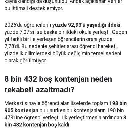
kaynaklandığı da düşünüldü. Ancak açıklanan veriler
bu ihtimali desteklemiyor.
2026’da öğrencilerin
yüzde 92,93’ü yaşadığı ildeki
,
yüzde 7,07’si ise başka bir ildeki okula yerleşti. Geçen
yıl farklı bir ile yerleşen öğrencilerin oranı yüzde
7,78’di. Bu nedenle şehirler arası öğrenci hareketi,
yüzdelik dilimlerdeki büyük değişimin temel nedeni
olarak görülmüyor.
8 bin 432 boş kontenjan neden
rekabeti azaltmadı?
Merkezî sınavla öğrenci alan liselerde toplam
198 bin
905 kontenjan
bulunurken bu kontenjanların 190 bin
473’üne öğrenci yerleşti. İlk yerleştirmenin ardından
8
bin 432 kontenjan boş kaldı
.