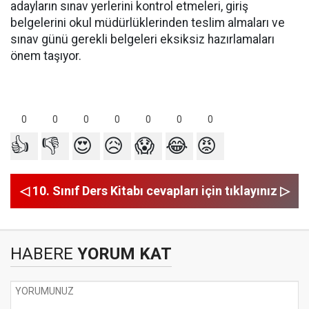
adayların sınav yerlerini kontrol etmeleri, giriş
belgelerini okul müdürlüklerinden teslim almaları ve
sınav günü gerekli belgeleri eksiksiz hazırlamaları
önem taşıyor.
0
0
0
0
0
0
0
👍
👎
😍
😥
😱
😂
😡
◁ 10. Sınıf Ders Kitabı cevapları için tıklayınız ▷
HABERE
YORUM KAT