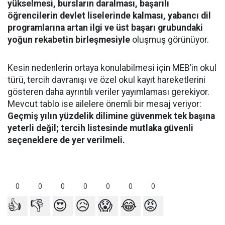
yükselmesi, bursların daralması, başarılı
öğrencilerin devlet liselerinde kalması, yabancı dil
programlarına artan ilgi ve üst başarı grubundaki
yoğun rekabetin birleşmesiyle
oluşmuş görünüyor.
Kesin nedenlerin ortaya konulabilmesi için MEB’in okul
türü, tercih davranışı ve özel okul kayıt hareketlerini
gösteren daha ayrıntılı veriler yayımlaması gerekiyor.
Mevcut tablo ise ailelere önemli bir mesaj veriyor:
Geçmiş yılın yüzdelik dilimine güvenmek tek başına
yeterli değil; tercih listesinde mutlaka güvenli
seçeneklere de yer verilmeli.
0
0
0
0
0
0
0
👍
👎
😍
😥
😱
😂
😡