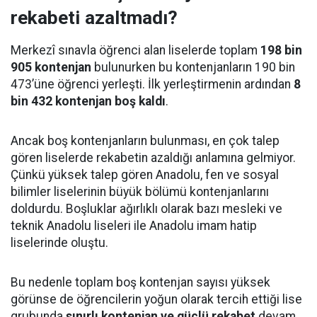
rekabeti azaltmadı?
Merkezî sınavla öğrenci alan liselerde toplam
198 bin
905 kontenjan
bulunurken bu kontenjanların 190 bin
473’üne öğrenci yerleşti. İlk yerleştirmenin ardından
8
bin 432 kontenjan boş kaldı
.
Ancak boş kontenjanların bulunması, en çok talep
gören liselerde rekabetin azaldığı anlamına gelmiyor.
Çünkü yüksek talep gören Anadolu, fen ve sosyal
bilimler liselerinin büyük bölümü kontenjanlarını
doldurdu. Boşluklar ağırlıklı olarak bazı mesleki ve
teknik Anadolu liseleri ile Anadolu imam hatip
liselerinde oluştu.
Bu nedenle toplam boş kontenjan sayısı yüksek
görünse de öğrencilerin yoğun olarak tercih ettiği lise
grubunda
sınırlı kontenjan ve güçlü rekabet
devam