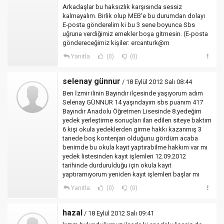
Arkadaşlar bu haksızlık karşısında sessiz
kalmayalım. Birlik olup MEB'e bu durumdan dolayı
E-posta gönderelim ki bu 3 sene boyunca Sbs
uğruna verdiğimiz emekler boşa gitmesin. (E-posta
göndereceğimiz kişiler: ercanturk@m
Yanıtla
(0)
(0)
selenay günnur
/ 18 Eylül 2012 Salı 08:44
Ben İzmir ilinin Bayındır ilçesinde yaşıyorum adım
Selenay GÜNNUR 14 yaşındayım sbs puanım 417
Bayındır Anadolu Öğretmen Lisesinde 8.yedeğim
yedek yerleştirme sonuçları ilan edilen siteye baktım
6 kişi okula yedeklerden girme hakkı kazanmış 3
tanede boş kontenjan olduğunu gördüm acaba
benimde bu okula kayıt yaptırabilme hakkım var mı
yedek listesinden kayıt işlemleri 12.09.2012
tarihinde durdurulduğu için okula kayıt
yaptıramıyorum yeniden kayıt işlemleri başlar mı
Yanıtla
(0)
(0)
hazal
/ 18 Eylül 2012 Salı 09:41