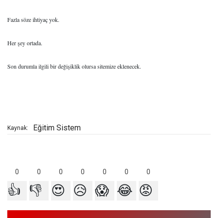
Fazla söze ihtiyaç yok.
Her şey ortada.
Son durumla ilgili bir değişiklik olursa sitemize eklenecek.
Eğitim Sistem
Kaynak:
0
0
0
0
0
0
0
👍
👎
😍
😥
😱
😂
😡