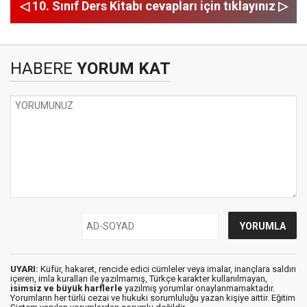
◁ 10. Sınıf Ders Kitabı cevapları için tıklayınız ▷
HABERE
YORUM KAT
UYARI:
Küfür, hakaret, rencide edici cümleler veya imalar, inançlara saldırı
içeren, imla kuralları ile yazılmamış, Türkçe karakter kullanılmayan,
isimsiz ve büyük harflerle
yazılmış yorumlar onaylanmamaktadır.
Yorumların her türlü cezai ve hukuki sorumluluğu yazan kişiye aittir. Eğitim