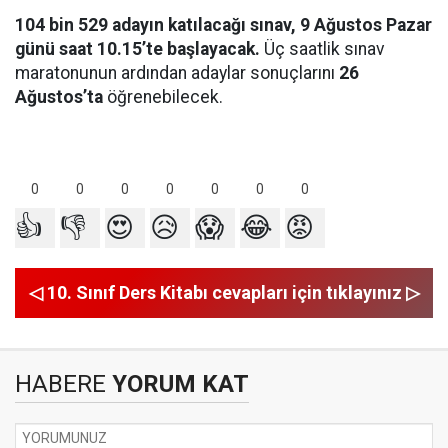
104 bin 529 adayın katılacağı sınav, 9 Ağustos Pazar
günü saat 10.15’te başlayacak.
Üç saatlik sınav
maratonunun ardından adaylar sonuçlarını
26
Ağustos’ta
öğrenebilecek.
0
0
0
0
0
0
0
👍
👎
😍
😥
😱
😂
😡
◁ 10. Sınıf Ders Kitabı cevapları için tıklayınız ▷
HABERE
YORUM KAT