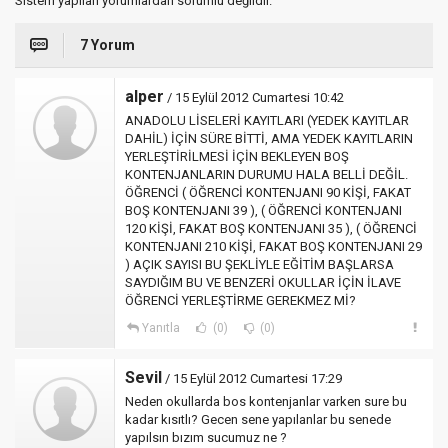
Sistem yapılan yorumlardan sorumlu değildir.
7 Yorum
alper
/ 15 Eylül 2012 Cumartesi 10:42
ANADOLU LİSELERİ KAYITLARI (YEDEK KAYITLAR
DAHİL) İÇİN SÜRE BİTTİ, AMA YEDEK KAYITLARIN
YERLEŞTİRİLMESİ İÇİN BEKLEYEN BOŞ
KONTENJANLARIN DURUMU HALA BELLİ DEĞİL.
ÖĞRENCİ ( ÖĞRENCİ KONTENJANI 90 KİŞİ, FAKAT
BOŞ KONTENJANI 39 ), ( ÖĞRENCİ KONTENJANI
120 KİŞİ, FAKAT BOŞ KONTENJANI 35 ), ( ÖĞRENCİ
KONTENJANI 210 KİŞİ, FAKAT BOŞ KONTENJANI 29
) AÇIK SAYISI BU ŞEKLİYLE EĞİTİM BAŞLARSA
SAYDIĞIM BU VE BENZERİ OKULLAR İÇİN İLAVE
ÖĞRENCİ YERLEŞTİRME GEREKMEZ Mİ?
Yanıtla
(0)
(0)
Sevil
/ 15 Eylül 2012 Cumartesi 17:29
Neden okullarda bos kontenjanlar varken sure bu
kadar kısıtlı? Gecen sene yapılanlar bu senede
yapılsın bızım sucumuz ne ?