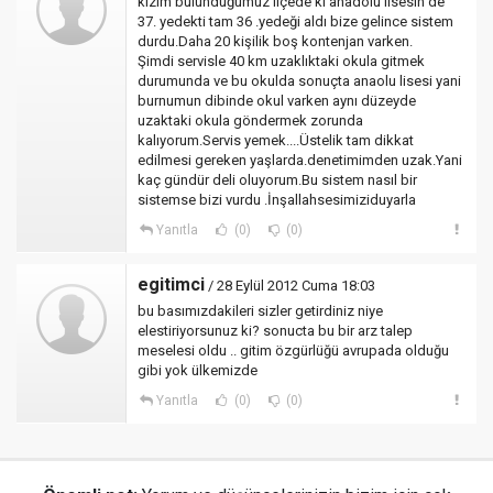
kızım bulunduğumuz ilçede ki anadolu lisesin de
37. yedekti tam 36 .yedeği aldı bize gelince sistem
durdu.Daha 20 kişilik boş kontenjan varken.
Şimdi servisle 40 km uzaklıktaki okula gitmek
durumunda ve bu okulda sonuçta anaolu lisesi yani
burnumun dibinde okul varken aynı düzeyde
uzaktaki okula göndermek zorunda
kalıyorum.Servis yemek....Üstelik tam dikkat
edilmesi gereken yaşlarda.denetimimden uzak.Yani
kaç gündür deli oluyorum.Bu sistem nasıl bir
sistemse bizi vurdu .İnşallahsesimiziduyarla
Yanıtla
(0)
(0)
egitimci
/ 28 Eylül 2012 Cuma 18:03
bu basımızdakileri sizler getirdiniz niye
elestiriyorsunuz ki? sonucta bu bir arz talep
meselesi oldu .. gitim özgürlüğü avrupada olduğu
gibi yok ülkemizde
Yanıtla
(0)
(0)