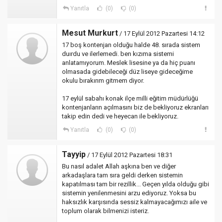
Yanıtla
(0)
(0)
Mesut Murkurt
/ 17 Eylül 2012 Pazartesi 14:12
17 boş kontenjan olduğu halde 48. sırada sistem
duırdu ve ilerlemedi. ben kızıma sistemi
anlatamıyorum. Meslek lisesine ya da hiç puanı
olmasada gidebileceği düz liseye gideceğime
okulu bırakırım gitmem diyor.
17 eylül sabahı konak ilçe milli eğitim müdürlüğü
kontenjanların açılmasını biz de bekliyoruz ekranları
takip edin dedi ve heyecan ile bekliyoruz.
Yanıtla
(0)
(0)
Tayyip
/ 17 Eylül 2012 Pazartesi 18:31
Bu nasıl adalet Allah aşkına ben ve diğer
arkadaşlara tam sıra geldi derken sistemin
kapatılması tam bir rezillik... Geçen yılda olduğu gibi
sistemin yenilenmesini arzu ediyoruz. Yoksa bu
haksızlık karşısında sessiz kalmayacağımızı aile ve
toplum olarak bilmenizi isteriz.