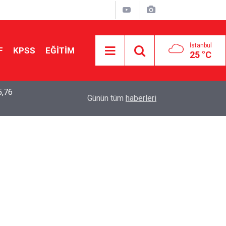
İstanbul
F
KPSS
EĞİTİM
25 °C
5,76
2026 LGS Sonuçları Açıklandı: Her 10 Öğrenciden
04:00
Günün tüm
haberleri
Tercihine Yerleşti