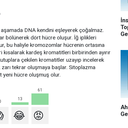
)
İn
To
u aşamada DNA kendini eşleyerek çoğalmaz.
Ge
r bölünerek dört hücre oluşur. İğ iplikleri
ur, bu haliyle kromozomlar hücrenin ortasına
leri kısalarak kardeş kromatitleri birbirinden ayırır
kutuplara çekilen kromatitler uzayıp incelerek
 zarı tekrar oluşmaya başlar. Sitoplazma
 yeni hücre oluşmuş olur.
61
13
0
Ah

😂
😡
Ge