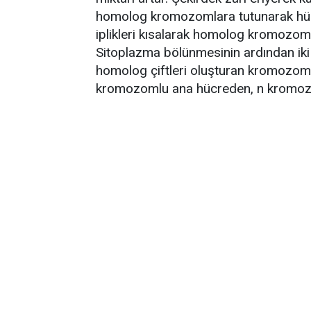
homolog kromozomlara tutunarak hücren
iplikleri kısalarak homolog kromozom çi
Sitoplazma bölünmesinin ardından iki
homolog çiftleri oluşturan kromozoml
kromozomlu ana hücreden, n kromozom