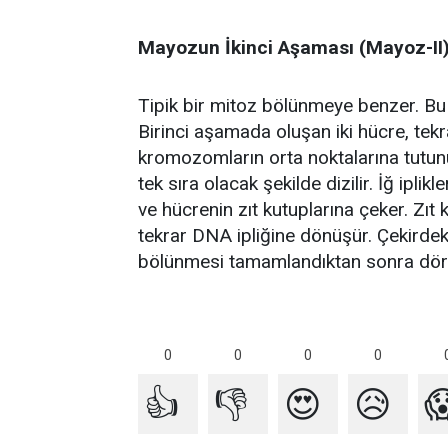
Mayozun İkinci Aşaması (Mayoz-II
Tipik bir mitoz bölünmeye benzer. B
Birinci aşamada oluşan iki hücre, tekra
kromozomların orta noktalarına tutun
tek sıra olacak şekilde dizilir. İğ iplik
ve hücrenin zıt kutuplarına çeker. Zıt 
tekrar DNA ipliğine dönüşür. Çekirdek
bölünmesi tamamlandıktan sonra dört
0
0
0
0
👍
👎
😍
😥
