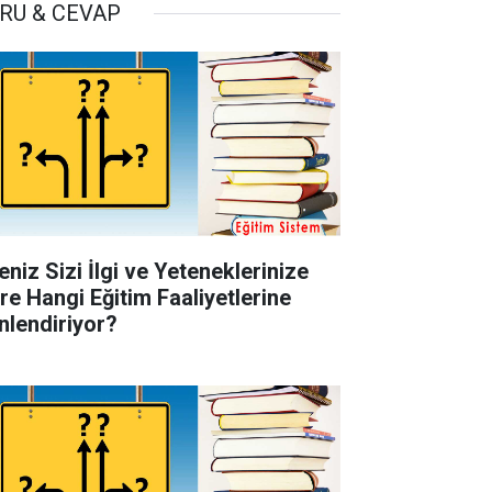
RU & CEVAP
eniz Sizi İlgi ve Yeteneklerinize
re Hangi Eğitim Faaliyetlerine
nlendiriyor?