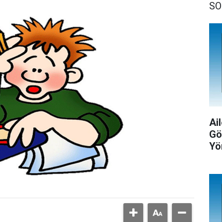
SO
Ail
Gö
Yö