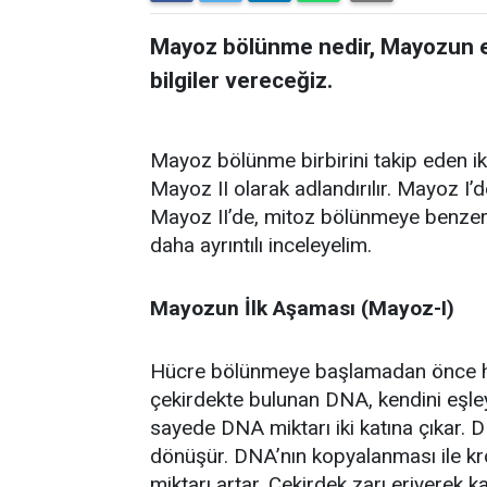
Mayoz bölünme nedir, Mayozun ev
bilgiler vereceğiz.
Mayoz bölünme birbirini takip eden i
Mayoz II olarak adlandırılır. Mayoz I’
Mayoz II’de, mitoz bölünmeye benzer 
daha ayrıntılı inceleyelim.
Mayozun İlk Aşaması (Mayoz-I)
Hücre bölünmeye başlamadan önce hazı
çekirdekte bulunan DNA, kendini eşley
sayede DNA miktarı iki katına çıkar. D
dönüşür. DNA’nın kopyalanması ile 
miktarı artar. Çekirdek zarı eriyerek k