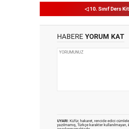
◁ 10. Sınıf Ders Kit
HABERE
YORUM KAT
UYARI:
Küfür, hakaret, rencide edici cümleler 
yazılmamış, Türkçe karakter kullanılmayan,
onaylanmamaktadır.