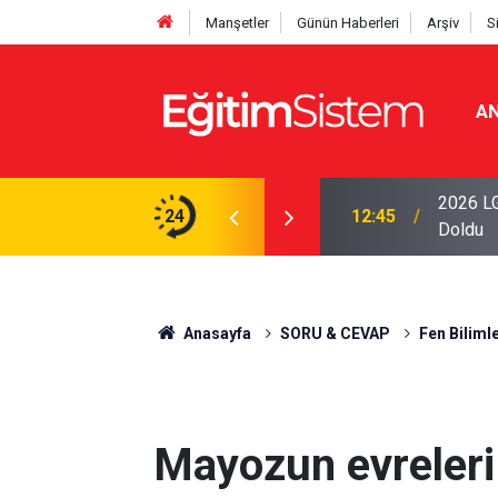
Manşetler
Günün Haberleri
Arşiv
S
AN
iseleri Belli Oldu: İki Program 500 Puanla
2026 LG
24
12:45
Doldu
Anasayfa
SORU & CEVAP
Fen Bilimle
Mayozun evreleri 