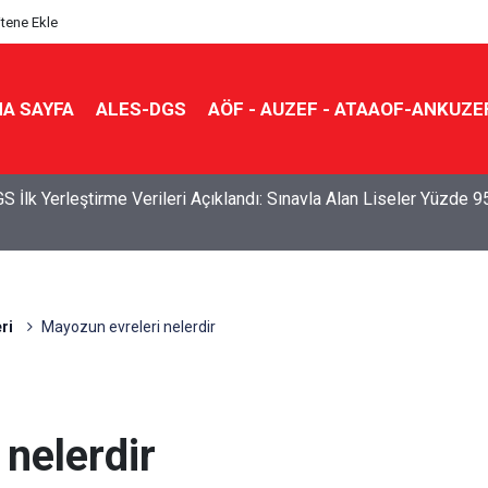
itene Ekle
A SAYFA
ALES-DGS
AÖF - AUZEF - ATAAOF-ANKUZE
S İlk Yerleştirme Verileri Açıklandı: Sınavla Alan Liseler Yüzde 9
ri
Mayozun evreleri nelerdir
nelerdir