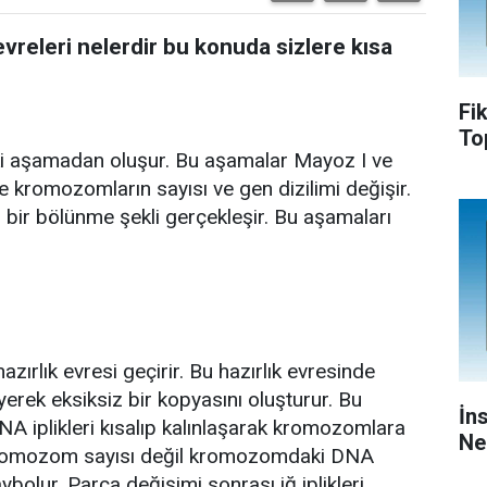
releri nelerdir bu konuda sizlere kısa
Fi
To
ki aşamadan oluşur. Bu aşamalar Mayoz I ve
de kromozomların sayısı ve gen dizilimi değişir.
bir bölünme şekli gerçekleşir. Bu aşamaları
rlık evresi geçirir. Bu hazırlık evresinde
erek eksiksiz bir kopyasını oluşturur. Bu
İn
NA iplikleri kısalıp kalınlaşarak kromozomlara
Ne
kromozom sayısı değil kromozomdaki DNA
aybolur. Parça değişimi sonrası iğ iplikleri