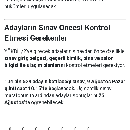
hükümleri uygulanacak.
Adayların Sınav Öncesi Kontrol
Etmesi Gerekenler
YÖKDİL/2’ye girecek adayların sınavdan önce özellikle
sınav giriş belgesi, geçerli kimlik, bina ve salon
bilgisi ile ulaşım planlarını
kontrol etmeleri gerekiyor.
104 bin 529 adayın katılacağı sınav, 9 Ağustos Pazar
günü saat 10.15’te başlayacak.
Üç saatlik sınav
maratonunun ardından adaylar sonuçlarını
26
Ağustos’ta
öğrenebilecek.
0
0
0
0
0
0
0