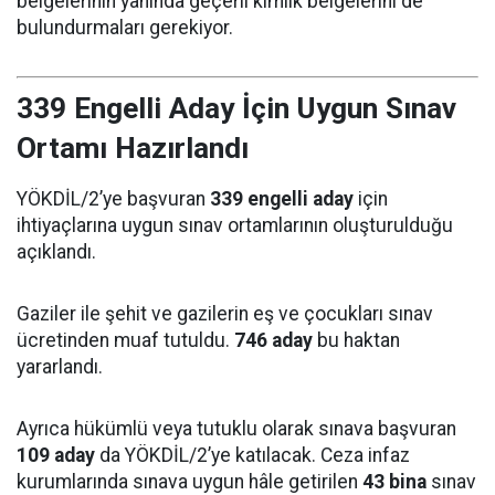
belgelerinin yanında geçerli kimlik belgelerini de
bulundurmaları gerekiyor.
339 Engelli Aday İçin Uygun Sınav
Ortamı Hazırlandı
YÖKDİL/2’ye başvuran
339 engelli aday
için
ihtiyaçlarına uygun sınav ortamlarının oluşturulduğu
açıklandı.
Gaziler ile şehit ve gazilerin eş ve çocukları sınav
ücretinden muaf tutuldu.
746 aday
bu haktan
yararlandı.
Ayrıca hükümlü veya tutuklu olarak sınava başvuran
109 aday
da YÖKDİL/2’ye katılacak. Ceza infaz
kurumlarında sınava uygun hâle getirilen
43 bina
sınav