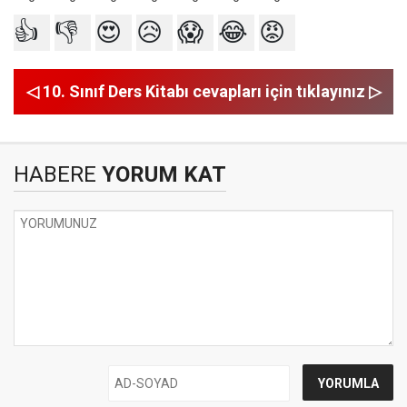
👍
👎
😍
😥
😱
😂
😡
◁ 10. Sınıf Ders Kitabı cevapları için tıklayınız ▷
HABERE
YORUM KAT