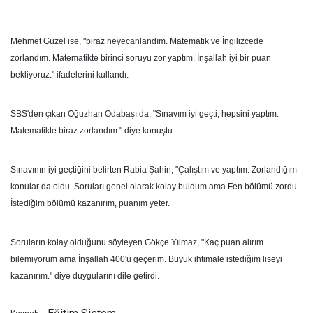
Mehmet Güzel ise, "biraz heyecanlandım. Matematik ve İngilizcede
zorlandım. Matematikte birinci soruyu zor yaptım. İnşallah iyi bir puan
bekliyoruz." ifadelerini kullandı.
SBS'den çıkan Oğuzhan Odabaşı da, "Sınavım iyi geçti, hepsini yaptım.
Matematikte biraz zorlandım." diye konuştu.
Sınavının iyi geçtiğini belirten Rabia Şahin, "Çalıştım ve yaptım. Zorlandığım
konular da oldu. Soruları genel olarak kolay buldum ama Fen bölümü zordu.
İstediğim bölümü kazanırım, puanım yeter.
Soruların kolay olduğunu söyleyen Gökçe Yılmaz, "Kaç puan alırım
bilemiyorum ama İnşallah 400'ü geçerim. Büyük ihtimale istediğim liseyi
kazanırım." diye duygularını dile getirdi.