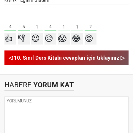
Eğitim Sistem
Kaynak:
5
4
4
2
1
1
1
👍
👎
😍
😥
😱
😂
😡
◁ 10. Sınıf Ders Kitabı cevapları için tıklayınız ▷
HABERE
YORUM KAT