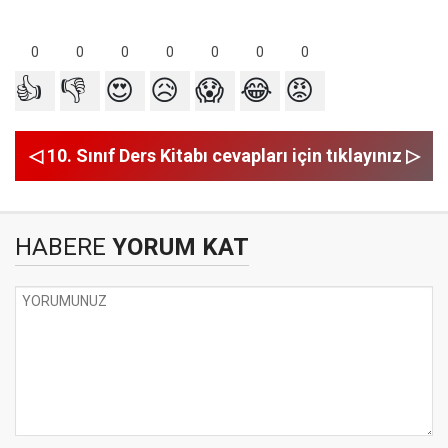
0
0
0
0
0
0
0
👍
👎
😍
😥
😱
😂
😡
◁ 10. Sınıf Ders Kitabı cevapları için tıklayınız ▷
HABERE
YORUM KAT