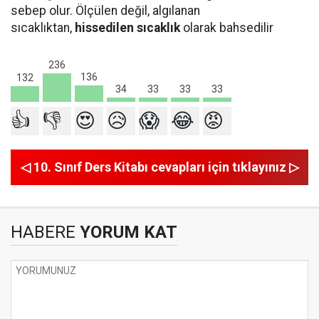
sebep olur. Ölçülen değil, algılanan
sıcaklıktan,
hissedilen sıcaklık
olarak bahsedilir
236
136
132
34
33
33
33
👍
👎
😍
😥
😱
😂
😡
◁ 10. Sınıf Ders Kitabı cevapları için tıklayınız ▷
HABERE
YORUM KAT