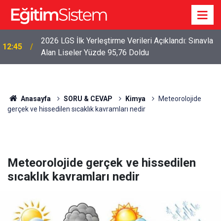
2026 LGS İlk Yerleştirme Verileri Açıklandı: Sınavla
12:45
Alan Liseler Yüzde 95,76 Doldu
2026 LGS Sonuçları Açıklandı: Her 10 Öğrenciden
04:00
Yaklaşık 9’u İlk Beş Tercihine Yerleşti
Anasayfa
SORU & CEVAP
Kimya
Meteorolojide
gerçek ve hissedilen sıcaklık kavramları nedir
Meteorolojide gerçek ve hissedilen
sıcaklık kavramları nedir