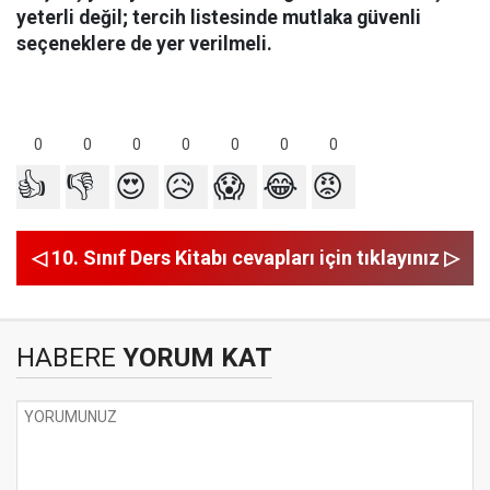
yeterli değil; tercih listesinde mutlaka güvenli
seçeneklere de yer verilmeli.
0
0
0
0
0
0
0
👍
👎
😍
😥
😱
😂
😡
◁ 10. Sınıf Ders Kitabı cevapları için tıklayınız ▷
HABERE
YORUM KAT