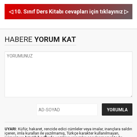
◁ 10. Sınıf Ders Kitabı cevapları için tıklayınız ▷
HABERE
YORUM KAT
UYARI:
Küfür, hakaret, rencide edici cümleler veya imalar, inançlara saldırı
içeren, imla kuralları ile yazılmamış, Türkçe karakter kullanılmayan,