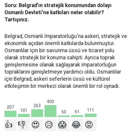
Soru: Belgrad’ın stratejik konumundan dolayı
Osmanlı Devleti’ne katkıları neler olabilir?
Tartışınız.
Belgrad, Osmanlı İmparatorluğu'na askeri, stratejik ve
ekonomik açıdan önemli katkılarda bulunmuştur.
Osmanlılar için bir savunma üssü ve ticaret yolu
olarak stratejik bir konuma sahipti. Ayrıca toprak
genişlemesine olanak sağlayarak imparatorluğun
topraklarını genişletmeye yardımcı oldu. Osmanlılar
için Belgrad, askeri seferlerin üssü ve kültürel
etkileşimin bir merkezi olarak önemli bir rol oynadı.
400
263
207
111
101
61
50
👍
👎
😍
😥
😱
😂
😡