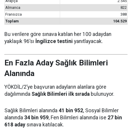
Arapça
2.545
Almanca
822
Fransızca
388
Toplam
104.529
Bu verilere göre sınava katılan her 100 adaydan
yaklaşık 96’sı
İngilizce testini
yanıtlayacak.
En Fazla Aday Sağlık Bilimleri
Alanında
YÖKDİL/2’ye başvuran adayların alanlara göre
dağılımında
Sağlık Bilimleri ilk sırada
bulunuyor.
Sağlık Bilimleri alanında
41 bin 952
, Sosyal Bilimler
alanında
34 bin 959
, Fen Bilimleri alanında ise
27 bin
618 aday
sınava katılacak.