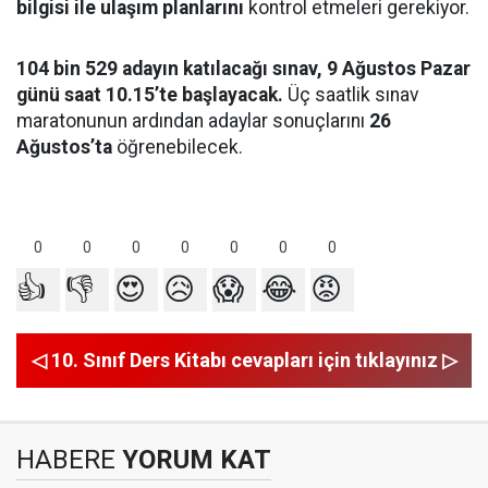
bilgisi ile ulaşım planlarını
kontrol etmeleri gerekiyor.
104 bin 529 adayın katılacağı sınav, 9 Ağustos Pazar
günü saat 10.15’te başlayacak.
Üç saatlik sınav
maratonunun ardından adaylar sonuçlarını
26
Ağustos’ta
öğrenebilecek.
0
0
0
0
0
0
0
👍
👎
😍
😥
😱
😂
😡
◁ 10. Sınıf Ders Kitabı cevapları için tıklayınız ▷
HABERE
YORUM KAT