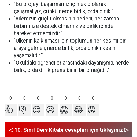
"Bu projeyi başarmamız için ekip olarak
çalışmalıyız, çünkü nerde birlik, orda dirlik."
"Ailemizin güçlü olmasının nedeni, her zaman
birbirimize destek olmamız ve birlik içinde
hareket etmemizdir."
"Ülkenin kalkınması için toplumun her kesimi bir
araya gelmeli, nerde birlik, orda dirlik ilkesini
yaşamalıdır."
"Okuldaki öğrenciler arasındaki dayanışma, nerde
birlik, orda dirlik prensibinin bir örneğidir."
0
0
0
0
0
0
0
👍
👎
😍
😥
😱
😂
😡
◁ 10. Sınıf Ders Kitabı cevapları için tıklayınız ▷