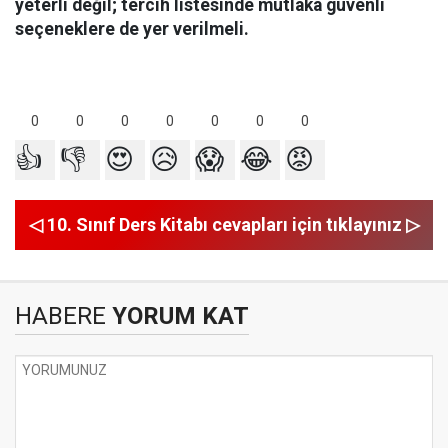
yeterli değil; tercih listesinde mutlaka güvenli
seçeneklere de yer verilmeli.
0
0
0
0
0
0
0
👍
👎
😍
😥
😱
😂
😡
◁ 10. Sınıf Ders Kitabı cevapları için tıklayınız ▷
HABERE
YORUM KAT