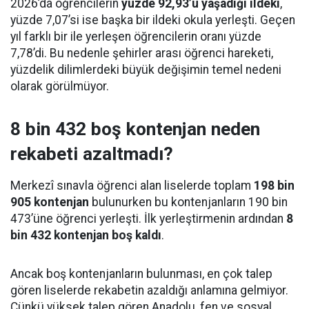
2026’da öğrencilerin
yüzde 92,93’ü yaşadığı ildeki
,
yüzde 7,07’si ise başka bir ildeki okula yerleşti. Geçen
yıl farklı bir ile yerleşen öğrencilerin oranı yüzde
7,78’di. Bu nedenle şehirler arası öğrenci hareketi,
yüzdelik dilimlerdeki büyük değişimin temel nedeni
olarak görülmüyor.
8 bin 432 boş kontenjan neden
rekabeti azaltmadı?
Merkezî sınavla öğrenci alan liselerde toplam
198 bin
905 kontenjan
bulunurken bu kontenjanların 190 bin
473’üne öğrenci yerleşti. İlk yerleştirmenin ardından
8
bin 432 kontenjan boş kaldı
.
Ancak boş kontenjanların bulunması, en çok talep
gören liselerde rekabetin azaldığı anlamına gelmiyor.
Çünkü yüksek talep gören Anadolu, fen ve sosyal