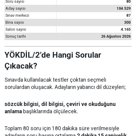
Soru sayısı
80
Aday sayısı
104.529
Sınav merkezi
87
Bina sayısı
300
Salon sayısı
4.165
Sonuç tarihi
26 Ağustos 2026
YÖKDİL/2’de Hangi Sorular
Çıkacak?
Sınavda kullanılacak testler çoktan seçmeli
sorulardan oluşacak. Adayların yabancı dil düzeyleri;
sözcük bilgisi, dil bilgisi, çeviri ve okuduğunu
anlama
başlıklarında ölçülecek.
Toplam 80 soru için 180 dakika süre verilmesiyle
adayların soru başına ortalama
2 dakika 15 saniyelik