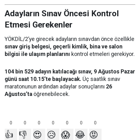
Adayların Sınav Öncesi Kontrol
Etmesi Gerekenler
YÖKDİL/2’ye girecek adayların sınavdan önce özellikle
sınav giriş belgesi, geçerli kimlik, bina ve salon
bilgisi ile ulaşım planlarını
kontrol etmeleri gerekiyor.
104 bin 529 adayın katılacağı sınav, 9 Ağustos Pazar
günü saat 10.15’te başlayacak.
Üç saatlik sınav
maratonunun ardından adaylar sonuçlarını
26
Ağustos’ta
öğrenebilecek.
0
0
0
0
0
0
0
👍
👎
😍
😥
😱
😂
😡