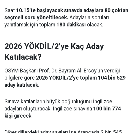
Saat
10.15’te başlayacak sınavda adaylara 80 çoktan
seçmeli soru yöneltilecek.
Adayların soruları
yanıtlamak için toplam
180 dakikası
olacak.
2026 YÖKDİL/2’ye Kaç Aday
Katılacak?
ÖSYM Başkanı Prof. Dr. Bayram Ali Ersoy’un verdiği
bilgilere göre
2026 YÖKDİL/2’ye toplam 104 bin 529
aday katılacak.
Sınava katılanların büyük çoğunluğunu İngilizce
adayları oluşturacak. İngilizce sınavına
100 bin 774
kişi
girecek.
Diğer dillerdeki aday sayıları ise Arapçada 2 bin 545,