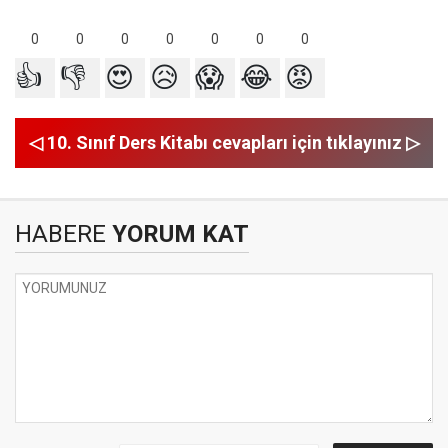
0
0
0
0
0
0
0
👍
👎
😍
😥
😱
😂
😡
◁ 10. Sınıf Ders Kitabı cevapları için tıklayınız ▷
HABERE
YORUM KAT