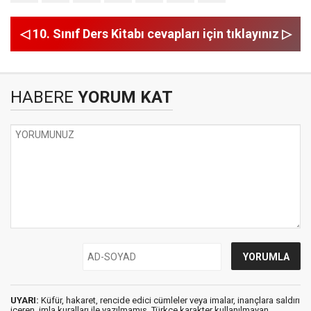
◁ 10. Sınıf Ders Kitabı cevapları için tıklayınız ▷
HABERE
YORUM KAT
UYARI:
Küfür, hakaret, rencide edici cümleler veya imalar, inançlara saldırı
içeren, imla kuralları ile yazılmamış, Türkçe karakter kullanılmayan,