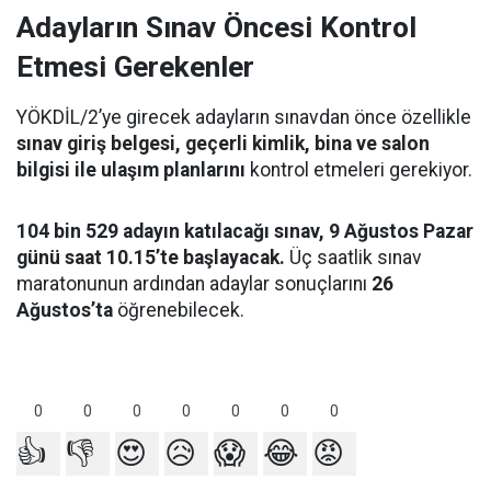
Adayların Sınav Öncesi Kontrol
Etmesi Gerekenler
YÖKDİL/2’ye girecek adayların sınavdan önce özellikle
sınav giriş belgesi, geçerli kimlik, bina ve salon
bilgisi ile ulaşım planlarını
kontrol etmeleri gerekiyor.
104 bin 529 adayın katılacağı sınav, 9 Ağustos Pazar
günü saat 10.15’te başlayacak.
Üç saatlik sınav
maratonunun ardından adaylar sonuçlarını
26
Ağustos’ta
öğrenebilecek.
0
0
0
0
0
0
0
👍
👎
😍
😥
😱
😂
😡