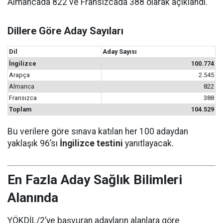
Almancada 822 ve Fransızcada 388 olarak açıklandı.
Dillere Göre Aday Sayıları
Dil
Aday Sayısı
İngilizce
100.774
Arapça
2.545
Almanca
822
Fransızca
388
Toplam
104.529
Bu verilere göre sınava katılan her 100 adaydan
yaklaşık 96’sı
İngilizce testini
yanıtlayacak.
En Fazla Aday Sağlık Bilimleri
Alanında
YÖKDİL/2’ye başvuran adayların alanlara göre