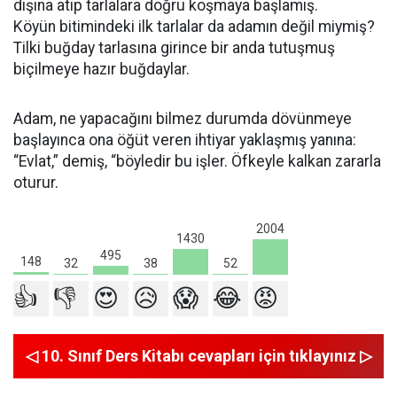
dışına atıp tarlalara doğru koşmaya başlamış.
Köyün bitimindeki ilk tarlalar da adamın değil miymiş?
Tilki buğday tarlasına girince bir anda tutuşmuş
biçilmeye hazır buğdaylar.
Adam, ne yapacağını bilmez durumda dövünmeye
başlayınca ona öğüt veren ihtiyar yaklaşmış yanına:
“Evlat,” demiş, “böyledir bu işler. Öfkeyle kalkan zararla
oturur.
2004
1430
495
148
52
38
32
👍
👎
😍
😥
😱
😂
😡
◁ 10. Sınıf Ders Kitabı cevapları için tıklayınız ▷