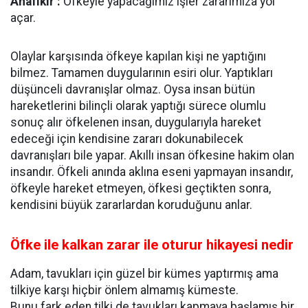
Anafikir :
Öfkeyle yapacağımız işler zararımıza yol
açar.
Olaylar karşısında öfkeye kapılan kişi ne yaptığını
bilmez. Tamamen duygularının esiri olur. Yaptıkları
düşünceli davranışlar olmaz. Oysa insan bütün
hareketlerini bilinçli olarak yaptığı sürece olumlu
sonuç alır öfkelenen insan, duygularıyla hareket
edeceği için kendisine zararı dokunabilecek
davranışları bile yapar. Akıllı insan öfkesine hakim olan
insandır. Öfkeli anında aklına eseni yapmayan insandır,
öfkeyle hareket etmeyen, öfkesi geçtikten sonra,
kendisini büyük zararlardan koruduğunu anlar.
Öfke ile kalkan zarar ile oturur hikayesi nedir
Adam, tavukları için güzel bir kümes yap­tırmış ama
tilkiye karşı hiçbir önlem almamış kümeste.
Bunu fark eden tilki de tavukları kapmaya başlamış bir