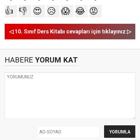
👍
👎
😍
😥
😱
😂
😡
◁ 10. Sınıf Ders Kitabı cevapları için tıklayınız ▷
HABERE
YORUM KAT