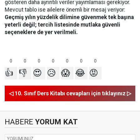
gösteren daha ayrıntılı veriler yayımlaması gerekiyor.
Mevcut tablo ise ailelere önemli bir mesaj veriyor:
Geçmiş yılın yüzdelik dilimine güvenmek tek başına
yeterli değil; tercih listesinde mutlaka güvenli
seçeneklere de yer verilmeli.
0
0
0
0
0
0
0
👍
👎
😍
😥
😱
😂
😡
◁ 10. Sınıf Ders Kitabı cevapları için tıklayınız ▷
HABERE
YORUM KAT