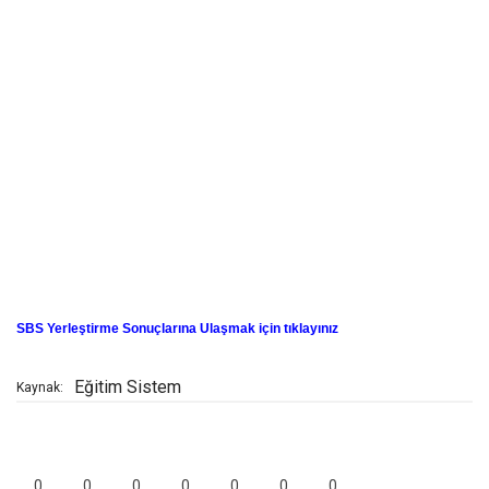
SBS Yerleştirme Sonuçlarına Ulaşmak için tıklayınız
Eğitim Sistem
Kaynak:
0
0
0
0
0
0
0